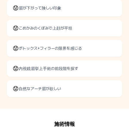
😟
眉が下がって険しい印象
😟
こめかみのくぼみで上顔が平坦
😟
ボトックス+フィラーの限界を感じる
😟
内視鏡眉挙上手術の前段階を探す
😟
自然なアーチ眉が欲しい
施術情報