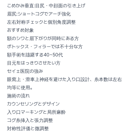
こめかみ垂直:目尻・中顔面の引き上げ
眉尻:ショートコグでアーチ強化
左右対称チェックと個別角度調整
おすすめ対象
額のシワと眉下がりが同時にある方
ボトックス・フィラーでは不十分な方
額手術を躊躇する40~50代
目元をはっきりさせたい方
セイェ医院の強み
眼窩上・滑車上神経を避けた入り口設計、糸本数は左右
均等に使用。
施術の流れ
カウンセリングとデザイン
入り口マーキングと局所麻酔
コグ糸挿入と張力調整
対称性評価と微調整