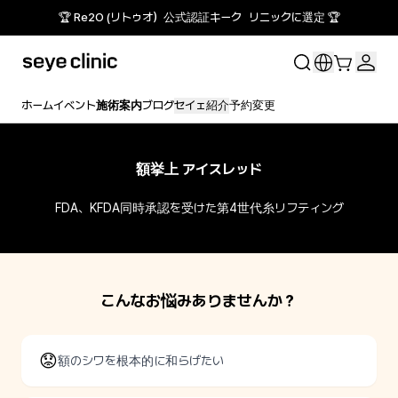
🏆 Re2O (リトゥオ）公式認証キーク リニックに選定 🏆
ホーム
イベント
施術案内
ブログ
セイェ紹介
予約変更
額挙上 アイスレッド
FDA、KFDA同時承認を受けた第4世代糸リフティング
こんなお悩みありませんか？
😟
額のシワを根本的に和らげたい