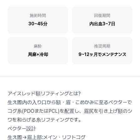
施術時間
回復期間
30~45分
内出血3~7日
麻酔
推奨周期
局麻+冷却
9~12ヶ月でメンテナンス
アイスレッド額リフティングとは?
生え際内の入り口から額・眉・こめかみに至るベクターで
コグ糸(PDOまたはPCL)を配置し、眉尻を引き上げ額のシ
ワを和らげる糸リフティングです。
ベクター設計
生え際→眉上部:メイン・リフトコグ