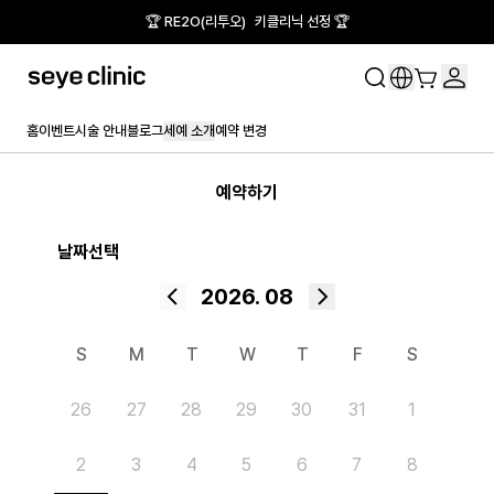
🏆 RE2O(리투오) 키클리닉 선정 🏆
홈
이벤트
시술 안내
블로그
세예 소개
예약 변경
예약하기
August 2026
날짜선택
2026. 08
S
M
T
W
T
F
S
26
27
28
29
30
31
1
2
3
4
5
6
7
8