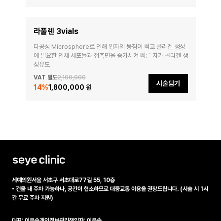
라풀렌 3vials
다공성 Microsphere로 인해 입자의 뭉침이 적고 콜라겐 생성
에 필요한 인체 세포들과 접촉면을 증가시켜 빠른 자가 콜라겐 생
성유도
VAT 별도
2,100,000
시술담기
14
%
1,800,000 원
세예의원
서울 서초구 서초대로77길 55, 10층
•
건물 내 주차 가능하나, 공간이 협소하므로 대중교통 이용을 권장드립니다. (시술 시 1시
간 무료 주차 지원)
대표: 이은솔
개인정보관리책임자: 이은솔