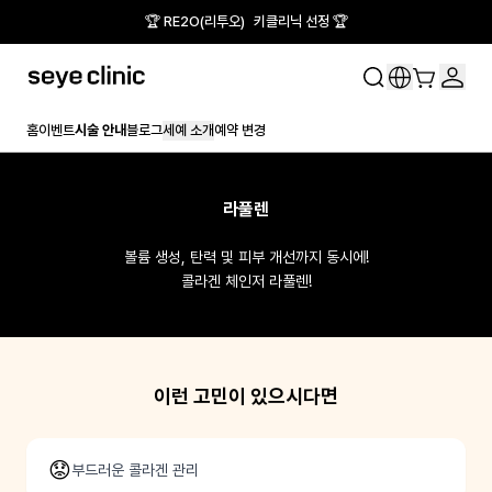
🏆 RE2O(리투오) 키클리닉 선정 🏆
홈
이벤트
시술 안내
블로그
세예 소개
예약 변경
라풀렌
볼륨 생성, 탄력 및 피부 개선까지 동시에!

이런 고민이 있으시다면
😟
부드러운 콜라겐 관리