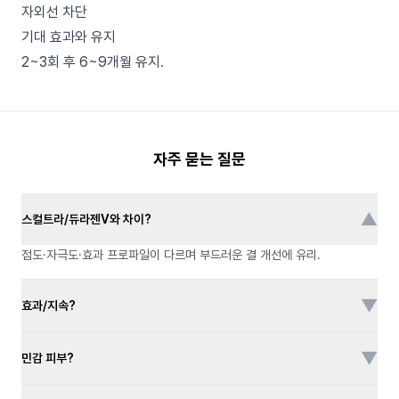
자외선 차단
기대 효과와 유지
2~3회 후 6~9개월 유지.
자주 묻는 질문
▼
스컬트라/듀라젠V와 차이?
점도·자극도·효과 프로파일이 다르며 부드러운 결 개선에 유리.
▼
효과/지속?
▼
민감 피부?