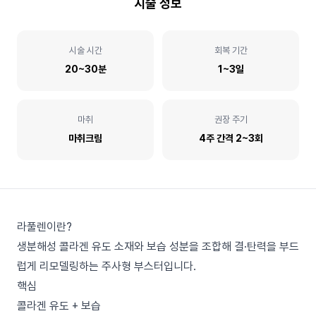
시술 정보
시술 시간
회복 기간
20~30분
1~3일
마취
권장 주기
마취크림
4주 간격 2~3회
라풀렌이란?
생분해성 콜라겐 유도 소재와 보습 성분을 조합해 결·탄력을 부드
럽게 리모델링하는 주사형 부스터입니다.
핵심
콜라겐 유도 + 보습