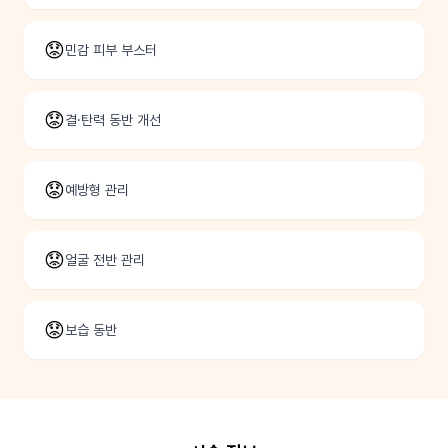
😟
민감 피부 부스터
😟
결·탄력 동반 개선
😟
예방형 관리
😟
얼굴 전반 관리
😟
보습 동반