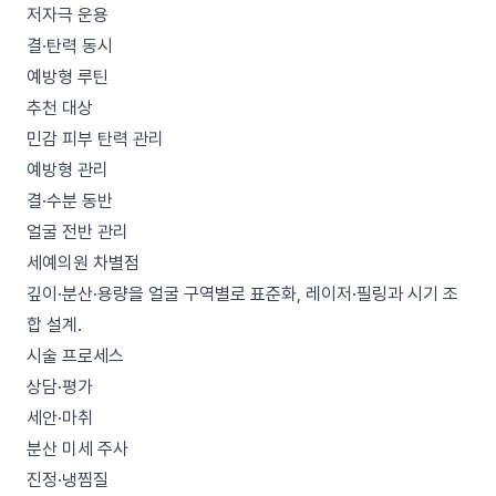
저자극 운용
결·탄력 동시
예방형 루틴
추천 대상
민감 피부 탄력 관리
예방형 관리
결·수분 동반
얼굴 전반 관리
세예의원 차별점
깊이·분산·용량을 얼굴 구역별로 표준화, 레이저·필링과 시기 조
합 설계.
시술 프로세스
상담·평가
세안·마취
분산 미세 주사
진정·냉찜질