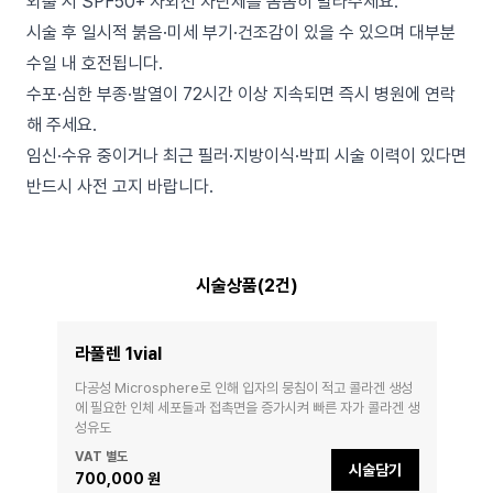
외출 시 SPF50+ 자외선 차단제를 꼼꼼히 발라주세요.
시술 후 일시적 붉음·미세 부기·건조감이 있을 수 있으며 대부분
수일 내 호전됩니다.
수포·심한 부종·발열이 72시간 이상 지속되면 즉시 병원에 연락
해 주세요.
임신·수유 중이거나 최근 필러·지방이식·박피 시술 이력이 있다면
반드시 사전 고지 바랍니다.
시술상품(2건)
라풀렌 1vial
다공성 Microsphere로 인해 입자의 뭉침이 적고 콜라겐 생성
에 필요한 인체 세포들과 접촉면을 증가시켜 빠른 자가 콜라겐 생
성유도
VAT 별도
시술담기
700,000 원