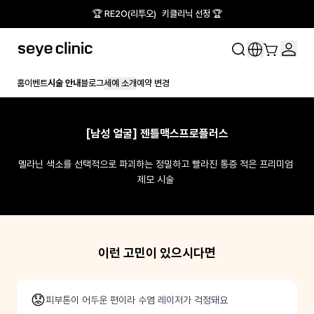
🏆 RE2O(리투오) 키클리닉 선정 🏆
홈
이벤트
시술 안내
블로그
세예 소개
예약 변경
[남성 얼굴] 젠틀맥스프로플러스
멜라닌 색소를 선택적으로 파괴하는 정밀하고 빨라진 통증 적은 프리미엄 
제모 시술 
이런 고민이 있으시다면
😟
피부톤이 어두운 편이라 수염 레이저가 걱정돼요