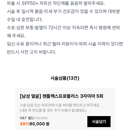
외출 시 SPF50+ 자외선 차단제를 꼼꼼히 발라주세요.
시술 후 일시적 붉음·미세 부기·건조감이 있을 수 있으며 대부분
수일 내 호전됩니다.
수포·심한 부종·발열이 72시간 이상 지속되면 즉시 병원에 연락
해 주세요.
임신·수유 중이거나 최근 필러·지방이식·박피 시술 이력이 있다면
반드시 사전 고지 바랍니다.
시술상품(13건)
[남성 얼굴] 젠틀맥스프로플러스 3자이마 5회
시술 당일 또는 하루전에 시술 부위를 면도하고 와주세요.

(내원 후 면도를 할 경우 추가 비용이 발생돼요.)
VAT 별도
176,000
시술담기
49
%
90,000 원