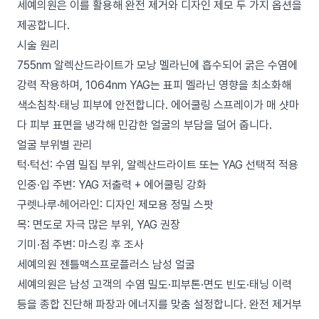
세예의원은 이를 활용해 완전 제거와 디자인 제모 두 가지 옵션을
제공합니다.
시술 원리
755nm 알렉산드라이트가 모낭 멜라닌에 흡수되어 굵은 수염에
강력 작용하며, 1064nm YAG는 표피 멜라닌 영향을 최소화해
색소침착·태닝 피부에 안전합니다. 에어쿨링 스프레이가 매 샷마
다 피부 표면을 냉각해 민감한 얼굴의 부담을 덜어 줍니다.
얼굴 부위별 관리
턱·턱선: 수염 밀집 부위, 알렉산드라이트 또는 YAG 선택적 적용
인중·입 주변: YAG 저출력 + 에어쿨링 강화
구렛나루·헤어라인: 디자인 제모용 정밀 스팟
목: 면도로 자극 많은 부위, YAG 권장
기미·점 주변: 마스킹 후 조사
세예의원 젠틀맥스프로플러스 남성 얼굴
세예의원은 남성 고객의 수염 밀도·피부톤·면도 빈도·태닝 이력
등을 종합 진단해 파장과 에너지를 맞춤 설정합니다. 완전 제거부