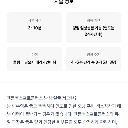
시술 정보
시술 시간
회복 기간
3~10분
당일 일상생활 가능 (면도는
24시간 후)
마취
권장 주기
쿨링 + 필요시 베라카인마취
4~6주 간격 총 8~15회 권장
젠틀맥스프로플러스 남성 얼굴 제모란?
남성 수염은 굵고 빽빽하며 면도로 인한 모낭 주변 색소침착과 태
닝 이력이 동반되는 경우가 많습니다. 젠틀맥스프로플러스의 듀
얼 파장은 굵은 털과 민감한 피부톤을 모두 안전하게 관리하며,