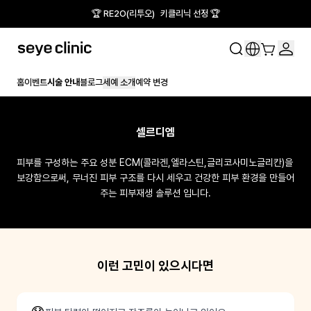
🏆 RE2O(리투오) 키클리닉 선정 🏆
홈
이벤트
시술 안내
블로그
세예 소개
예약 변경
셀르디엠
피부를 구성하는 주요 성분 ECM(콜라겐,엘라스틴,글리코사미노글리칸)을 
보강함으로써, 무너진 피부 구조를 다시 세우고 건강한 피부 환경을 만들어
주는 피부재생 솔루션 입니다.
이런 고민이 있으시다면