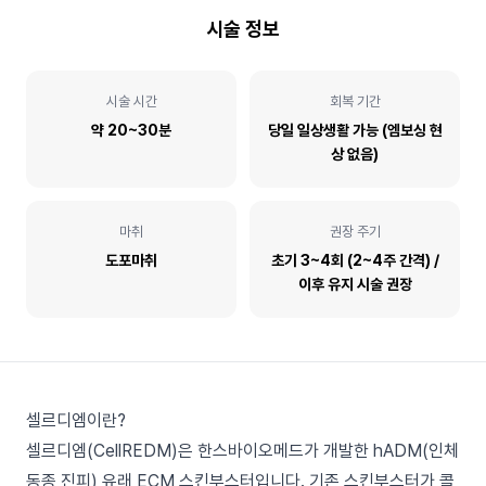
시술 정보
시술 시간
회복 기간
약 20~30분
당일 일상생활 가능 (엠보싱 현
상 없음)
마취
권장 주기
도포마취
초기 3~4회 (2~4주 간격) /
이후 유지 시술 권장
셀르디엠이란?
셀르디엠(CellREDM)은 한스바이오메드가 개발한 hADM(인체
동종 진피) 유래 ECM 스킨부스터입니다. 기존 스킨부스터가 콜