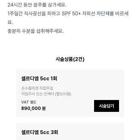
24시간 동안 음주를 삼가세요.
1주일간 직사광선을 피하고 SPF 50+ 자외선 차단제를 바르세
요.
충분히 수분을 섭취해주세요.
시술상품(2건)
셀르디엠 5cc 1회
순수콜라겐 직접주입

직접주사 또는 인젝터 (별도비용)
VAT 별도
시술담기
890,000 원
셀르디엠 5cc 3회