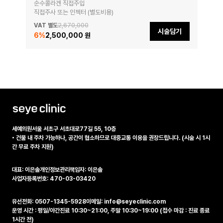
순수콜라겐 직접주입

직접주사 또는 인젝터 (별도비용)
VAT 별도
2,670,000
시술담기
6
%
2,500,000 원
세예의원
서울 서초구 서초대로77길 55, 10층
•
건물 내 주차 가능하나, 공간이 협소하므로 대중교통 이용을 권장드립니다. (시술 시 1시
간 무료 주차 지원)
대표: 이은솔
개인정보관리책임자: 이은솔
사업자등록번호: 470-03-03420
유선전화: 0507-1345-5928
이메일: info@seyeclinic.com
운영 시간 : 평일/야간진료 10:30~21:00, 주말 10:30~19:00 (접수 마감 : 진료 종료
1시간 전)