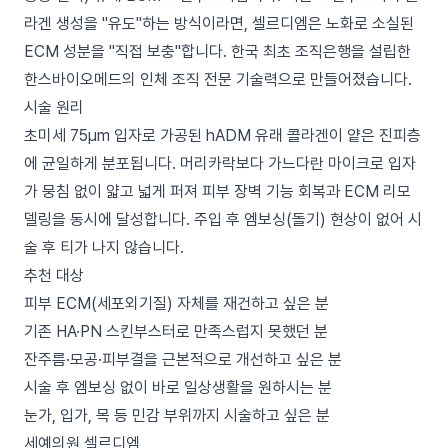
라겐 생성을 "유도"하는 방식이라면, 셀르디엠은 노화로 소실된
ECM 성분을 "직접 보충"합니다. 한국 최초 조직은행을 설립한
한스바이오메드의 인체 조직 전문 기술력으로 만들어졌습니다.
시술 원리
초미세 75μm 입자로 가공된 hADM 유래 콜라겐이 얕은 진피층
에 균일하게 분포됩니다. 머리카락보다 가느다란 마이크로 입자
가 뭉침 없이 얇고 넓게 퍼져 피부 장벽 기능 회복과 ECM 리모
델링을 동시에 달성합니다. 주입 후 엠보싱(돌기) 현상이 없어 시
술 후 티가 나지 않습니다.
추천 대상
피부 ECM(세포외기질) 자체를 재건하고 싶은 분
기존 HA·PN 스킨부스터로 만족스럽지 못했던 분
잔주름·모공·피부결을 근본적으로 개선하고 싶은 분
시술 후 엠보싱 없이 바로 일상생활을 원하시는 분
눈가, 입가, 목 등 민감 부위까지 시술하고 싶은 분
세예의원 셀르디엠