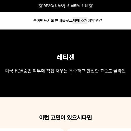
🏆 RE2O(리투오) 키클리닉 선정 🏆
홈
이벤트
시술 안내
블로그
세예 소개
예약 변경
레티젠
미국 FDA승인 피부에 직접 채우는 우수하고 안전한 고순도 콜라겐
이런 고민이 있으시다면