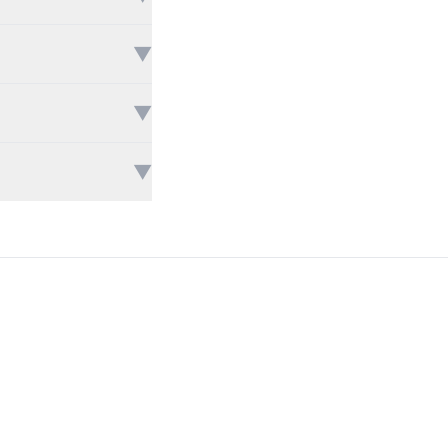
▼
▼
▼