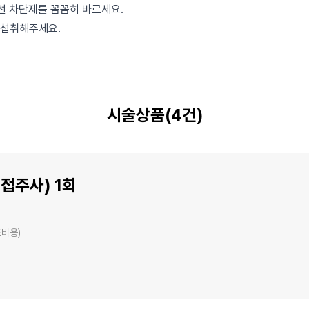
외선 차단제를 꼼꼼히 바르세요.
 섭취해주세요.
시술상품(4건)
직접주사) 1회
도비용)