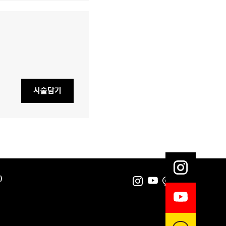
시술담기
)