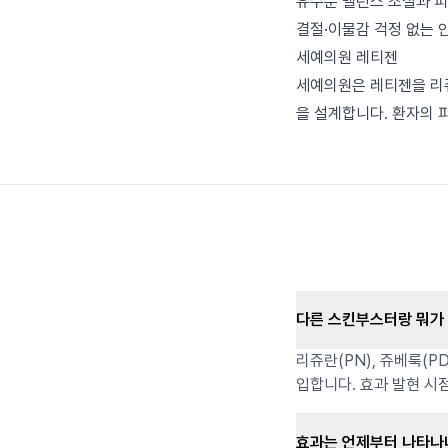
유수분 밸런스 조절과 피
결절·이물감 걱정 없는 
세예의원 레티젠
세예의원은 레티젠을 리쥬란
을 설계합니다. 환자의 
다른 스킨부스터랑 뭐가
리쥬란(PN), 쥬베룩(P
입합니다. 효과 발현 시
효과는 언제부터 나타나