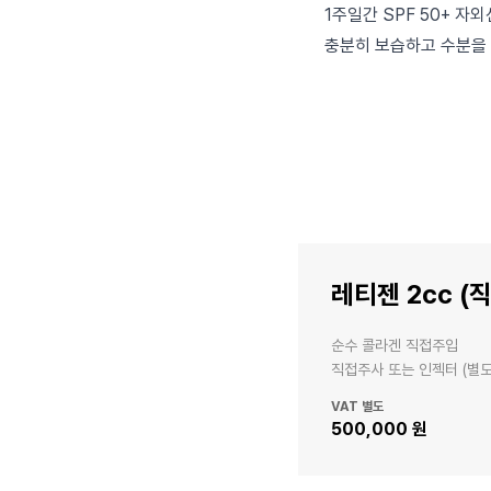
1주일간 SPF 50+ 자
충분히 보습하고 수분을
레티젠 2cc (
순수 콜라겐 직접주입

직접주사 또는 인젝터 (별
VAT 별도
500,000 원