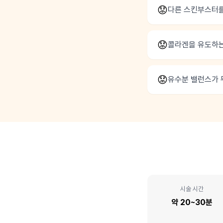
😟
다른 스킨부스터를
😟
콜라겐을 유도하는
😟
유수분 밸런스가 
시술 시간
약 20~30분