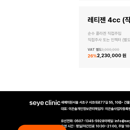
레티젠 4cc (
순수 콜라겐 직접주입

직접주사 또는 인젝터 (별
VAT 별도
3,000,000
2,230,000 원
26
%
세예의원
서울 서초구 서초대로77길 55, 10층
•
건물
대표: 이은솔
개인정보관리책임자: 이은솔
사업자등록번호
유선전화: 0507-1345-5928
이메일: info@sey
운영 시간 : 평일/야간진료 10:30~21:00, 주말 10