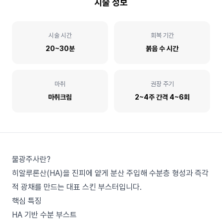
시술 정보
시술 시간
회복 기간
20~30분
붉음 수 시간
마취
권장 주기
마취크림
2~4주 간격 4~6회
물광주사란?
히알루론산(HA)을 진피에 얕게 분산 주입해 수분층 형성과 즉각
적 광채를 만드는 대표 스킨 부스터입니다.
핵심 특징
HA 기반 수분 부스트