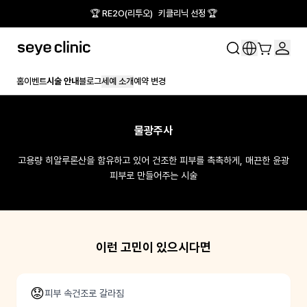
🏆 RE2O(리투오) 키클리닉 선정 🏆
홈
이벤트
시술 안내
블로그
세예 소개
예약 변경
물광주사
고용량 히알루론산을 함유하고 있어 건조한 피부를 촉촉하게, 매끈한 윤광
피부로 만들어주는 시술
이런 고민이 있으시다면
😟
피부 속건조로 갈라짐