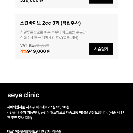
329,000 원
스킨바이브 2cc 3회 (직접주사)
히알루론산으로 피부 속부터 차오르는 수분감

직접주사 또는 더마샤인 프로(별도 비용)
VAT 별도
987,000
시술담기
4
%
949,000 원
세예의원
서울 서초구 서초대로77길 55, 10층
•
건물 내 주차 가능하나, 공간이 협소하므로 대중교통 이용을 권장드립니다. (시술 시 1시
간 무료 주차 지원)
대표: 이은솔
개인정보관리책임자: 이은솔