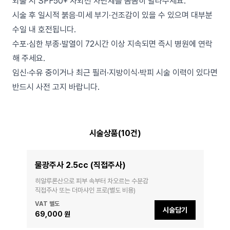
외출 시 SPF50+ 자외선 차단제를 꼼꼼히 발라주세요.
시술 후 일시적 붉음·미세 부기·건조감이 있을 수 있으며 대부분
수일 내 호전됩니다.
수포·심한 부종·발열이 72시간 이상 지속되면 즉시 병원에 연락
해 주세요.
임신·수유 중이거나 최근 필러·지방이식·박피 시술 이력이 있다면
반드시 사전 고지 바랍니다.
시술상품(10건)
물광주사 2.5cc (직접주사)
히알루론산으로 피부 속부터 차오르는 수분감

직접주사 또는 더마샤인 프로(별도 비용)
VAT 별도
시술담기
69,000 원