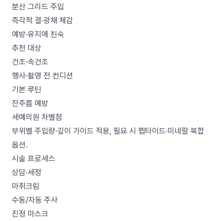
분산 그리드 주입
즉각적 결·광채 체감
예방·유지에 친숙
추천 대상
건조·속건조
행사·촬영 전 컨디션
기본 루틴
잔주름 예방
세예의원 차별점
부위별 주입량·깊이 가이드 적용, 필요 시 펩타이드·미네랄 복합
옵션.
시술 프로세스
상담·세정
마취크림
수동/자동 주사
진정 마스크