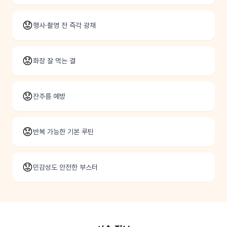
😟
행사·촬영 전 즉각 광채
😟
화장 잘 먹는 결
😟
잔주름 예방
😟
반복 가능한 기본 루틴
😟
민감성도 안전한 부스터