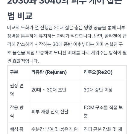
2030과 3040의 피부 케어 접근
법 비교
비교적 노화가 덜 진행된 20대 젊은 층은 영양 공급을 통해 피부
장벽을 튼튼하게 유지하는 관리가 적합합니다. 반면, 콜라겐이 급
격히 감소하기 시작하는 30대 중반 이후부터는 이미 손실된 구
조 물질을 직접 보충하여 무너진 뼈대를 다시 세워주는 방식이 훨
씬 효율적입니다.
구분
리쥬란 (Rejuran)
리투오(Re2O)
권장 연
20대 ~ 30대 초반
30대 중반 이상
령
작용 방
ECM 구조물 직접 보
피부 재생 신호 전달
식
충
핵심 목
수분감 부여 및 붉은기 완
진피 근본 강화 및 재