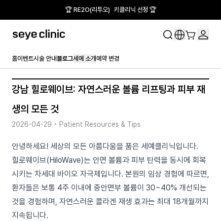
🏆 RE2O(리투오) 키클리닉 선정 🏆
홈
이벤트
시술 안내
블로그
세예 소개
예약 변경
강남 힐로웨이브: 자연스러운 볼륨 리프팅과 피부 재
생의 모든 것
2026-04-29
•
Patient Resources & Tips
안녕하세요! 세상의 모든 아름다움을 품은 세예클리닉입니다.
힐로웨이브(HiloWave)는 안면 볼륨과 피부 탄력을 동시에 회복
시키는 차세대 바이오 자극제입니다. 본원의 임상 경험에 따르면,
환자들은 보통 4주 이내에 중안면부 볼륨이 30~40% 개선되는
것을 경험하며, 자연스러운 콜라겐 재생 효과는 최대 18개월까지
지속됩니다.