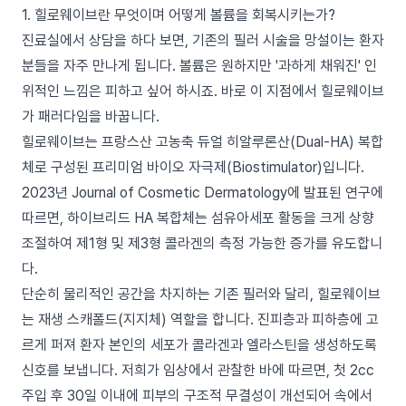
1. 힐로웨이브란 무엇이며 어떻게 볼륨을 회복시키는가?
진료실에서 상담을 하다 보면, 기존의 필러 시술을 망설이는 환자
분들을 자주 만나게 됩니다. 볼륨은 원하지만 '과하게 채워진' 인
위적인 느낌은 피하고 싶어 하시죠. 바로 이 지점에서 힐로웨이브
가 패러다임을 바꿉니다.
힐로웨이브는 프랑스산 고농축 듀얼 히알루론산(Dual-HA) 복합
체로 구성된 프리미엄 바이오 자극제(Biostimulator)입니다.
2023년 Journal of Cosmetic Dermatology에 발표된 연구에
따르면, 하이브리드 HA 복합체는 섬유아세포 활동을 크게 상향
조절하여 제1형 및 제3형 콜라겐의 측정 가능한 증가를 유도합니
다.
단순히 물리적인 공간을 차지하는 기존 필러와 달리, 힐로웨이브
는 재생 스캐폴드(지지체) 역할을 합니다. 진피층과 피하층에 고
르게 퍼져 환자 본인의 세포가 콜라겐과 엘라스틴을 생성하도록
신호를 보냅니다. 저희가 임상에서 관찰한 바에 따르면, 첫 2cc
주입 후 30일 이내에 피부의 구조적 무결성이 개선되어 속에서