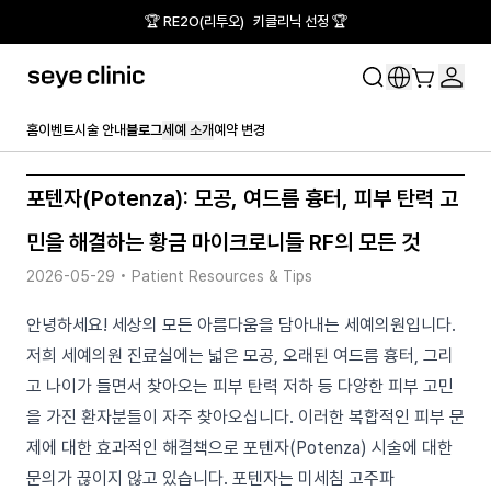
🏆 RE2O(리투오) 키클리닉 선정 🏆
홈
이벤트
시술 안내
블로그
세예 소개
예약 변경
포텐자(Potenza): 모공, 여드름 흉터, 피부 탄력 고
민을 해결하는 황금 마이크로니들 RF의 모든 것
2026-05-29
•
Patient Resources & Tips
안녕하세요! 세상의 모든 아름다움을 담아내는 세예의원입니다.
저희 세예의원 진료실에는 넓은 모공, 오래된 여드름 흉터, 그리
고 나이가 들면서 찾아오는 피부 탄력 저하 등 다양한 피부 고민
을 가진 환자분들이 자주 찾아오십니다. 이러한 복합적인 피부 문
제에 대한 효과적인 해결책으로 포텐자(Potenza) 시술에 대한
문의가 끊이지 않고 있습니다. 포텐자는 미세침 고주파