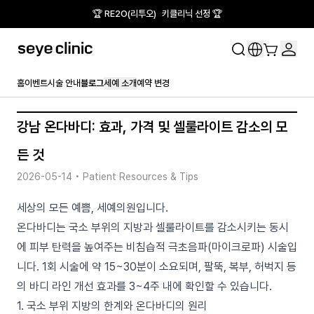
🏆 RE2O(리투오) 키클리닉 선정 🏆
홈
이벤트
시술 안내
블로그
세예 소개
예약 변경
강남 온다바디: 효과, 가격 및 셀룰라이트 감소의 모
든 것
2026-05-14
•
Patient Resources & Tips
세상의 모든 예쁨, 세예의원입니다.
온다바디는 국소 부위의 지방과 셀룰라이트를 감소시키는 동시
에 피부 탄력을 높여주는 비침습적 극초음파(마이크로파) 시술입
니다. 1회 시술에 약 15~30분이 소요되며, 팔뚝, 복부, 허벅지 등
의 바디 라인 개선 효과를 3~4주 내에 확인할 수 있습니다.
1. 국소 부위 지방의 한계와 온다바디의 원리