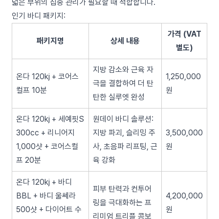
넓은 부위의 집중 관리가 필요할 때 적합합니다.
인기 바디 패키지:
가격 (VAT
패키지명
상세 내용
별도)
지방 감소와 근육 자
온다 120kj + 코어스
1,250,000
극을 결합하여 더 탄
컬프 10분
원
탄한 실루엣 완성
온다 120kj + 세예핏S
원데이 바디 솔루션:
300cc + 리니어지
지방 파괴, 슬리밍 주
3,500,000
1,000샷 + 코어스컬
사, 초음파 리프팅, 근
원
프 20분
육 강화
온다 120kj + 바디
피부 탄력과 컨투어
BBL + 바디 울쎄라
4,200,000
링을 극대화하는 프
500샷 + 다이어트 수
원
리미엄 트리플 콤보