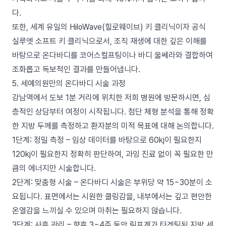
다.
또한, 세계 유일의 HiloWave(힐로웨이브) 키 클리닉이자 공식
실루엣 소프트 키 클리닉으로서, 조직 재생에 대한 깊은 이해를
바탕으로 온다바디를 코어스컬프팅이나 바디 울쎄라와 결합하여
조화롭고 독보적인 결과를 만들어냅니다.
5. 세예의원만의 온다바디 시술 과정
강남역에서 도보 1분 거리에 위치한 저희 병원에 방문하시면, 심
층적인 상담부터 여정이 시작됩니다. 첨단 체형 분석을 통해 정확
한 지방 두께를 측정하고 환자분의 미적 목표에 대해 논의합니다.
1단계: 정밀 측정 – 임상 데이터를 바탕으로 60kj이 필요한지
120kj이 필요한지 정확히 판단하여, 과잉 진료 없이 꼭 필요한 만
큼의 에너지만 시술합니다.
2단계: 맞춤형 시술 – 온다바디 시술은 부위당 약 15~30분이 소
요됩니다. 표면에서는 시원한 쿨링감을, 내부에서는 깊고 편안한
온열감을 느끼실 수 있으며 마취는 필요하지 않습니다.
3단계: 사후 관리 – 향후 3~4주 동안 림프계가 타겟팅된 지방 세