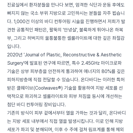
진료실에서 환자분들을 만나다 보면, 엄격한 식단과 운동 후에도
빠지지 않는 국소 부위 지방으로 고민하시는 분들을 자주 뵙습니
다. 1,000건 이상의 바디 컨투어링 시술을 진행하면서 저희가 발
견한 공통적인 패턴은, 팔뚝의 '안녕살', 불룩하게 튀어나온 하복
부, 그리고 허벅지의 울퉁불퉁한 셀룰라이트에 대한 깊은 좌절감
입니다.
2020년 'Journal of Plastic, Reconstructive & Aesthetic
Surgery'에 발표된 연구에 따르면, 특수 2.45GHz 마이크로파
기술은 상부 피부층을 안전하게 통과하여 에너지의 80%를 깊은
피하지방층에 직접 전달할 수 있습니다. 온다바디는 이러한 특허
받은 쿨웨이브(Coolwaves®) 기술을 활용하여 지방 세포를 선
택적으로 파괴하고 셀룰라이트와 피부 처짐을 동시에 개선하는
첨단 바디 컨투어링 장비입니다.
기존의 방식이 피부 겉에서부터 열을 가하는 것과 달리, 온다바디
는 지방 세포 내부에서 직접 열을 발생시킵니다. 이로 인해 지방
세포가 파괴 및 분해되며, 이후 수 주에 걸쳐 림프계를 통해 체외