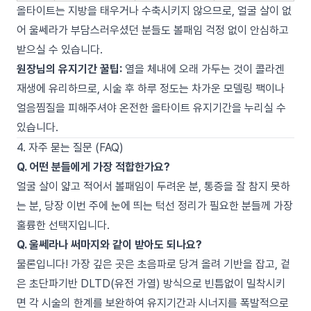
올타이트는 지방을 태우거나 수축시키지 않으므로, 얼굴 살이 없
어 울쎄라가 부담스러우셨던 분들도 볼패임 걱정 없이 안심하고
받으실 수 있습니다.
원장님의 유지기간 꿀팁:
열을 체내에 오래 가두는 것이 콜라겐
재생에 유리하므로, 시술 후 하루 정도는 차가운 모델링 팩이나
얼음찜질을 피해주셔야 온전한 올타이트 유지기간을 누리실 수
있습니다.
4. 자주 묻는 질문 (FAQ)
Q. 어떤 분들에게 가장 적합한가요?
얼굴 살이 얇고 적어서 볼패임이 두려운 분, 통증을 잘 참지 못하
는 분, 당장 이번 주에 눈에 띄는 턱선 정리가 필요한 분들께 가장
훌륭한 선택지입니다.
Q. 울쎄라나 써마지와 같이 받아도 되나요?
물론입니다! 가장 깊은 곳은 초음파로 당겨 올려 기반을 잡고, 겉
은 초단파기반 DLTD(유전 가열) 방식으로 빈틈없이 밀착시키
면 각 시술의 한계를 보완하여 유지기간과 시너지를 폭발적으로