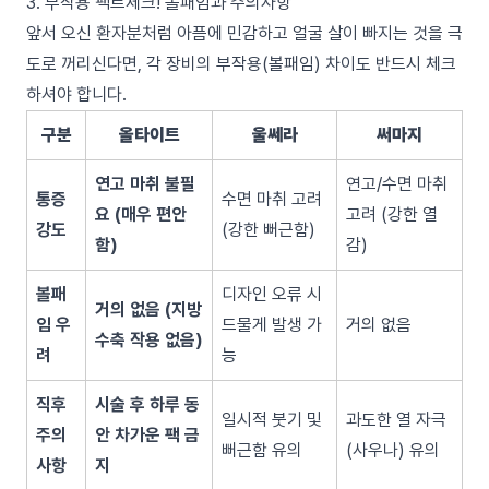
3. 부작용 팩트체크! 볼패임과 주의사항
앞서 오신 환자분처럼 아픔에 민감하고 얼굴 살이 빠지는 것을 극
도로 꺼리신다면, 각 장비의 부작용(볼패임) 차이도 반드시 체크
하셔야 합니다.
구분
올타이트
울쎄라
써마지
연고 마취 불필
연고/수면 마취
통증
수면 마취 고려
요 (매우 편안
고려 (강한 열
강도
(강한 뻐근함)
함)
감)
볼패
디자인 오류 시
거의 없음 (지방
임 우
드물게 발생 가
거의 없음
수축 작용 없음)
려
능
직후
시술 후 하루 동
일시적 붓기 및
과도한 열 자극
주의
안 차가운 팩 금
뻐근함 유의
(사우나) 유의
사항
지