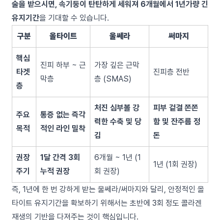
술을 받으시면, 속기둥이 탄탄하게 세워져 6개월에서 1년가량 긴
유지기간
을 기대할 수 있습니다.
구분
올타이트
울쎄라
써마지
핵심
진피 하부 ~ 근
가장 깊은 근막
타겟
진피층 전반
막층
층 (SMAS)
층
처진 심부볼 강
피부 겉결 쫀쫀
주요
통증 없는 즉각
력한 수축 및 당
함 및 잔주름 정
목적
적인 라인 밀착
김
돈
권장
1달 간격 3회
6개월 ~ 1년 (1
1년 (1회 권장)
주기
누적 권장
회 권장)
즉, 1년에 한 번 강하게 받는 울쎄라/써마지와 달리, 안정적인 올
타이트 유지기간을 확보하기 위해서는 초반에 3회 정도 콜라겐
재생의 기반을 다져주는 것이 핵심입니다.