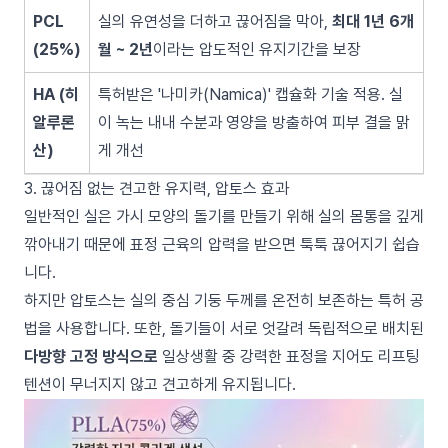
PCL
실의 유연성을 더하고 끊어짐을 막아,
최대 1년 6개
(25%)
월 ~ 2년
이라는 압도적인 유지기간을 보장
HA (히
특허받은 '나미카(Namica)' 캡슐화 기술 적용. 실
알루론
이 녹는 내내 수분과 영양을 방출하여 피부 결을 맑
산)
게 개선
3. 끊어짐 없는 견고한 유지력, 압토스 효과
일반적인 실은 가시 모양의 돌기를 만들기 위해 실의 몸통을 깊게
깎아내기 때문에 표정 근육의 압력을 받으면 툭툭 끊어지기 쉽습
니다.
하지만 압토스는 실의 중심 기둥 두께를 온전히 보존하는 특허 공
법을 사용합니다. 또한, 돌기들이 서로 엇갈려 독립적으로 배치된
다방향 고정 방식으로
일상생활 중 강력한 표정을 지어도 리프팅
텐션이 무너지지 않고 견고하게 유지됩니다.