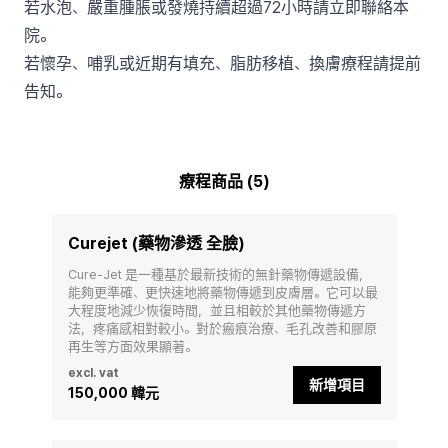
若水泡、嚴重腫脹或發燒持續超過72小時請立即聯絡本
院。
若懷孕、哺乳或近期有填充、脂肪移植、換膚療程請提前
告知。
療程商品 (5)
Curejet (藥物滲透 全臉)
Cure-Jet 是一種基於最新技術的無針藥物傳遞設備，
能夠更準確、更快速地將藥物傳遞到皮膚層。它可以最
大程度地減少恢復時間，並且相較於其他藥物傳遞方
法，疼痛感相對較小。對於瘢痕治療、毛孔改善和膠原
再生等方面效果顯著。
excl. vat
新增項目
150,000 韓元