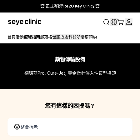
🏆 正式獲選「Re2O Key Clinic」 🏆
首頁
活動
療程指南
部落格
世顏皮膚科診所
變更預約
藥物傳輸設備
德瑪莎Pro, Cure-Jet, 黃金微針侵入性泵型探頭
您有這樣的困擾嗎？
😟
整合抗老