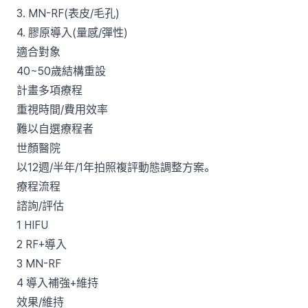
3. MN-RF(表皮/毛孔)
4. 膠原導入(量感/彈性)
適合對象
40~50歲結構重設
計畫多項療程
重視時間/費用效率
難以自選療程者
世顏醫院
以12週/半年/1年拍照複評動態調整方案。
療程流程
諮詢/評估
1 HIFU
2 RF+導入
3 MN-RF
4 導入補強+維持
效果/維持