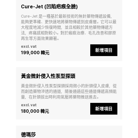
Cure-Jet (凹陷疤痕全臉)
Cure-Jet 是一種基於最新技術的無針藥物傳遞設備，
能夠更準確、更快速地將藥物傳遞到皮膚層。它可以最
大程度地減少恢復時間，並且相較於其他藥物傳遞方
法，疼痛感相對較小。對於瘢痕治療、毛孔改善和膠原
再生等方面效果顯著。
excl. vat
新增項目
199,000 韓元
黃金微針侵入性泵型探頭
黃金微針侵入性泵型探頭採用微小的針頭侵入皮膚，從
而創造藥物滲透的通道，隨後通過這些通道傳遞高頻能
量，在針頭拔出時利用氣壓將藥物推送進去。
excl. vat
新增項目
180,000 韓元
德瑪莎