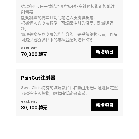
德瑪莎Pro是一款結合真空吸附+多針頭技術的智能注
射儀器，

能夠將藥物精準且均勻地注入皮膚真皮層。

根據個人的皮膚類型，可調節注射的深度、劑量與間
距，

實現藥物在真皮層的均勻分佈，幾乎無藥物浪費，同時
可減少治療過程中的疼痛並縮短治療時間
excl. vat
新增項目
70,000 韓元
PainCut注射器
Seye Clinic特有的減痛數位化自動注射器。通過恆定壓
力精準注入藥物，顯著降低施術痛感。
excl. vat
新增項目
80,000 韓元