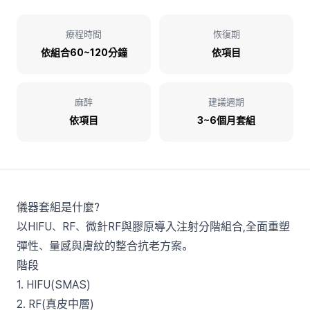
療程時間
恢復期
依組合60~120分鐘
依項目
麻醉
建議週期
依項目
3~6個月套組
儀器套組是什麼?
以HIFU、RF、微針RF與膠原導入注射分階組合,全面重塑
彈性、量感與膚紋的整合抗老方案。
階段
1. HIFU(SMAS)
2. RF(真皮中層)