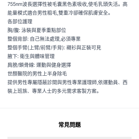
755nm波長選擇性被毛囊黑色素吸收,使毛乳頭失活。高
能量模式適合男性粗毛,雙重冷卻確保肌膚安全。
各部位護理
胸/腹: 泳裝與夏季重點部位
整個背部: 自己無法處理,必須專業
整個手臂(上臂/前臂/手背): 襯衫與正裝可見
腋下: 衛生與體味管理
肩膀/鎖骨線: 運動與健身選擇
世顏醫院的男性上半身除毛
提供男性專屬隱蔽診間與男性專業護理師,依運動員、西
裝上班族、專業人士的多元需求客製方案。
常見問題