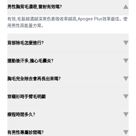
▼
男性胸背毛濃密,雷射有效嗎?
有效,毛髮越濃越深黑色素吸收率越高,Apogee Plus效率最佳。使
用男性高能量方案。
▼
背部除毛怎麼進行?
▼
運動後汗多,擔心毛囊炎?
▼
胸毛完全除去會再長出來嗎?
▼
穿襯衫時手臂毛明顯
▼
療程時間多久?
▼
有男性專屬診間嗎?