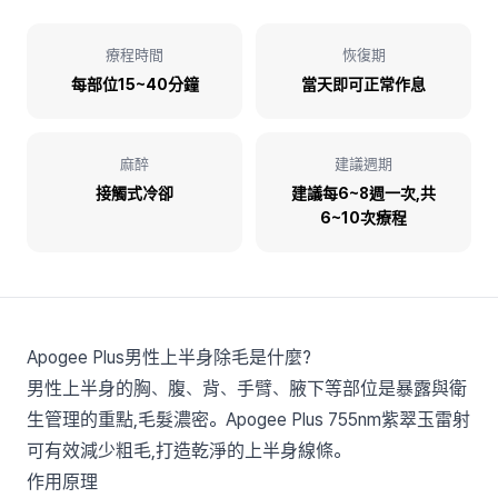
療程時間
恢復期
每部位15~40分鐘
當天即可正常作息
麻醉
建議週期
接觸式冷卻
建議每6~8週一次,共
6~10次療程
Apogee Plus男性上半身除毛是什麼?
男性上半身的胸、腹、背、手臂、腋下等部位是暴露與衛
生管理的重點,毛髮濃密。Apogee Plus 755nm紫翠玉雷射
可有效減少粗毛,打造乾淨的上半身線條。
作用原理