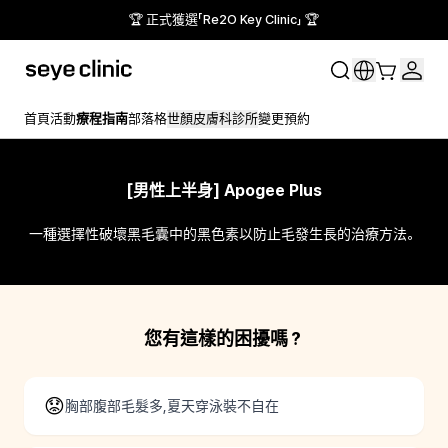
🏆 正式獲選「Re2O Key Clinic」 🏆
首頁
活動
療程指南
部落格
世顏皮膚科診所
變更預約
[男性上半身] Apogee Plus
一種選擇性破壞黑毛囊中的黑色素以防止毛發生長的治療方法。
您有這樣的困擾嗎？
😟
胸部腹部毛髮多,夏天穿泳裝不自在