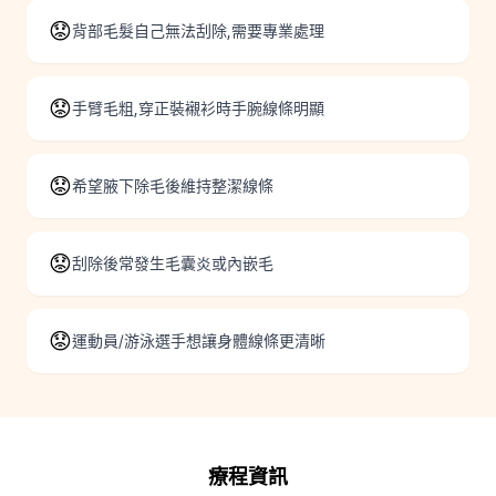
😟
背部毛髮自己無法刮除,需要專業處理
😟
手臂毛粗,穿正裝襯衫時手腕線條明顯
😟
希望腋下除毛後維持整潔線條
😟
刮除後常發生毛囊炎或內嵌毛
😟
運動員/游泳選手想讓身體線條更清晰
療程資訊