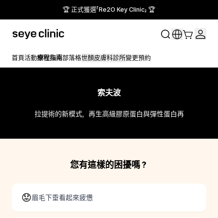
🏆 正式獲選「Re2O Key Clinic」 🏆
首頁
活動
療程指南
部落格
世顏皮膚科診所
變更預約
索夫波
拉提術的新模式，再生高級膠原蛋白與彈性蛋白再
您有這樣的困擾嗎？
😟
眉毛下垂看起來疲憊