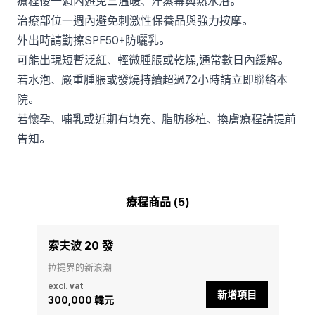
療程後一週內避免三溫暖、汗蒸幕與熱水浴。
治療部位一週內避免刺激性保養品與強力按摩。
外出時請勤擦SPF50+防曬乳。
可能出現短暫泛紅、輕微腫脹或乾燥,通常數日內緩解。
若水泡、嚴重腫脹或發燒持續超過72小時請立即聯絡本
院。
若懷孕、哺乳或近期有填充、脂肪移植、換膚療程請提前
告知。
療程商品 (5)
索夫波 20 發
拉提界的新浪潮
excl. vat
新增項目
300,000 韓元