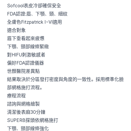
Sofcool表皮冷卻確保安全
FDA認證:眉、下顎、頸、細紋
全膚色Fitzpatrick I~VI適用
適合對象
眉下垂看起來疲憊
下顎、頸部線條緊緻
對HIFU刺激敏感者
偏好FDA認證儀器
世顏醫院差異點
結果取決於分區發打密度與角度的一致性。採用標準化臉
部網格施打流程。
療程流程
諮詢與網格繪製
清潔後表麻30分鐘
SUPERB探頭依網格施打
下顎、頸部線條強化