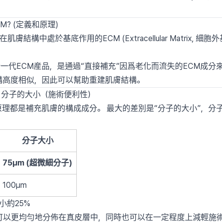
DM? (定義和原理)
膚結構中處於基底作用的ECM (Extracellular Matrix,
新一代ECM産品，是通過“直接補充”因爲老化而流失的ECM成分
構高度相似，因此可以幫助重建肌膚結構。
：分子的大小（施術便利性）
原理都是補充肌膚的構成成分。 最大的差別是“分子的大小”，
分子大小
75µm (超微細分子)
100µm
 小約25%
可以更均勻地分佈在真皮層中，同時也可以在一定程度上減輕施