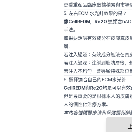
更看重産品臨床數據積累與市場
5. 左右ECM 水光針效果的是？
像CellREDM，Re2O
這類含hA
手法。
如果要想讓有效成分在皮膚真皮
層。
若注入過淺：有效成分無法在真
若注入過深：注射到脂肪層後，
若注入不均勻：會導緻特殊部位
6. 選擇適合自己的ECM水光針
CellREDM
與
Re2O
均是可以有效
但是最重要的是根據本人的皮膚狀態
人的個性化治療方案。
本內容遵循醫療法和保健福利部