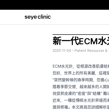
新一代ECM水光
2025-11-04
•
Patient Resources & 
ECM水光針，從根源改善肌膚結
您好，世界上的所有美麗，這裡
"突然變幹燥的換季時期，您擔心
隨着季節交替，越來越多的人開
效提昇皮膚的“密度”與“結構” 
近來，一種從傳統水光針昇級而
建與修複。本文將爲您詳細解析當下