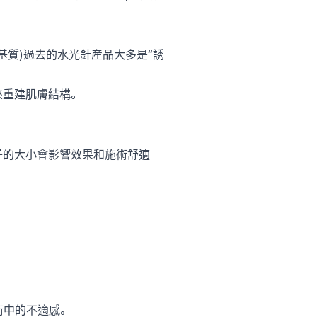
 細胞外基質)過去的水光針産品大多是“誘
來重建肌膚結構。
分子的大小會影響效果和施術舒適
術中的不適感。