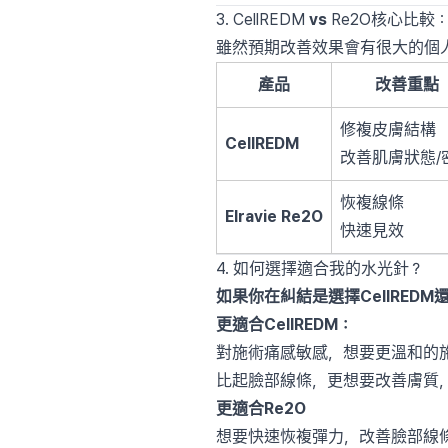
3. CellREDM
vs
Re2O核心比較
雖然預期改善效果會有很大的個
產品
改善重點
修複皮膚結構
CellREDM
改善肌膚狀態/
恢複線條
Elravie Re2O
快速見效
4. 如何選擇適合我的水光針？
如果你在糾結是選擇CellRED
更適合CellREDM：
對施術痛感敏感，想要更溫和的
比起臉部線條，更想要改善膚質
更適合Re2O
想要快速恢複彈力，改善臉部線