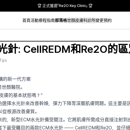
🏆 正式獲選「Re2O Key Clinic」 🏆
首頁
活動
療程指南
部落格
世顏皮膚科診所
變更預約
針: CellREDM和Re2O
Tips
構的新一代方案
是世顏醫院。
皮膚的基本狀態嗎？“
始選擇水光針來改善幹燥，彈力下降等深層肌膚問題。這主要是
難以從根源改善膚質。
來的，新型ECM水光針備受關注。它將肌膚所需成分直接注射到
最受矚目的兩款ECM水光針 —— CellREDM和Re2O，並