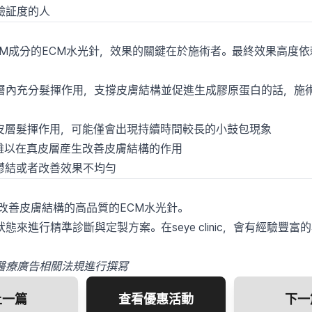
驗証度的人
DM成分的ECM水光針，效果的關鍵在於施術者。最終效果高度
層內充分髮揮作用，支撐皮膚結構並促進生成膠原蛋白的話，施
皮層髮揮作用，可能僅會出現持續時間較長的小鼓包現象
難以在真皮層産生改善皮膚結構的作用
鬱結或者改善效果不均勻
改善皮膚結構的高品質的ECM水光針。
來進行精準診斷與定製方案。在seye clinic，會有經驗豐
醫療廣告相關法規進行撰冩
上一篇
查看優惠活動
下一