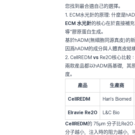
您找到最合適自己的選擇。
1. ECM水光針的原理: 什麼是hA
ECM 水光針
的核心在於直接補充在肌
導”膠原蛋白生成。
基於hADM(無細胞同源真皮)的
因爲hADM的成分與人體真皮結
2. CellREDM
vs
Re2O核心比較
兩款産品都以hADM爲基礎，其
度。
產品
生產商
CellREDM
Han‘s Biomed
Elravie Re2O
L&C Bio
CellREDM
的 75µm 分子比Re2O
分子越小，注入時的阻力越小，