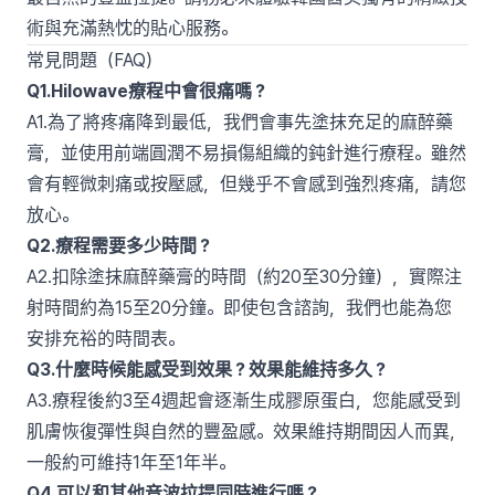
術與充滿熱忱的貼心服務。
常見問題（FAQ）
Q1.Hilowave療程中會很痛嗎？
A1.為了將疼痛降到最低，我們會事先塗抹充足的麻醉藥
膏，並使用前端圓潤不易損傷組織的鈍針進行療程。雖然
會有輕微刺痛或按壓感，但幾乎不會感到強烈疼痛，請您
放心。
Q2.療程需要多少時間？
A2.扣除塗抹麻醉藥膏的時間（約20至30分鐘），實際注
射時間約為15至20分鐘。即使包含諮詢，我們也能為您
安排充裕的時間表。
Q3.什麼時候能感受到效果？效果能維持多久？
A3.療程後約3至4週起會逐漸生成膠原蛋白，您能感受到
肌膚恢復彈性與自然的豐盈感。效果維持期間因人而異，
一般約可維持1年至1年半。
Q4.可以和其他音波拉提同時進行嗎？