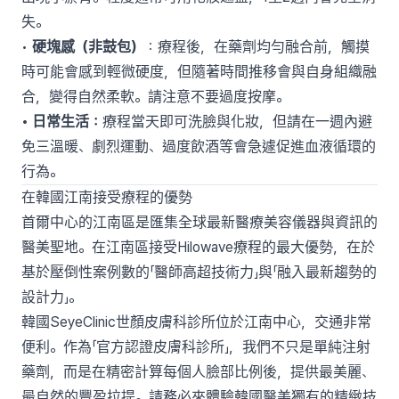
失。
•
硬塊感（非鼓包）
：療程後，在藥劑均勻融合前，觸摸
時可能會感到輕微硬度，但隨著時間推移會與自身組織融
合，變得自然柔軟。請注意不要過度按摩。
• 日常生活：
療程當天即可洗臉與化妝，但請在一週內避
免三溫暖、劇烈運動、過度飲酒等會急遽促進血液循環的
行為。
在韓國江南接受療程的優勢
首爾中心的江南區是匯集全球最新醫療美容儀器與資訊的
醫美聖地。在江南區接受Hilowave療程的最大優勢，在於
基於壓倒性案例數的「醫師高超技術力」與「融入最新趨勢的
設計力」。
韓國SeyeClinic世顏皮膚科診所位於江南中心，交通非常
便利。作為「官方認證皮膚科診所」，我們不只是單純注射
藥劑，而是在精密計算每個人臉部比例後，提供最美麗、
最自然的豐盈拉提。請務必來體驗韓國醫美獨有的精緻技