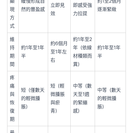
顯
緩慢形成自
約1至2個月
立即見
即感受強
現
然的豐盈感
逐漸緊緻
效
力拉提
方
式
維
約1年至2
約6個月
持
約1年至1年
年（依線
約1年至1年
至1年左
期
半
材種類而
半
右
間
異）
疼
痛
短（輕
中等（數
短（僅數天
中等（數天
與
微腫脹
天至1週
的輕微腫
的輕微腫
恢
與瘀
的緊繃
脹）
脹）
復
青）
感）
期
最