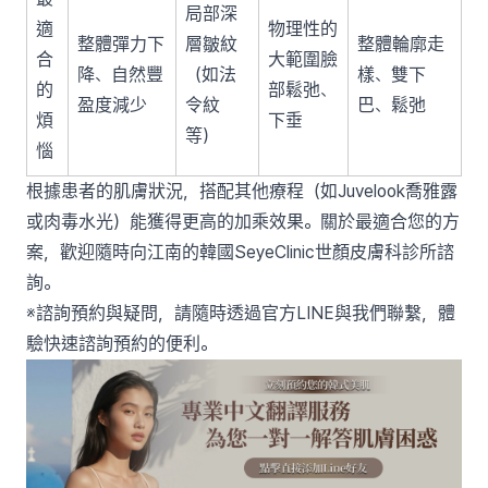
局部深
適
物理性的
整體彈力下
層皺紋
整體輪廓走
合
大範圍臉
降、自然豐
（如法
樣、雙下
的
部鬆弛、
盈度減少
令紋
巴、鬆弛
煩
下垂
等）
惱
根據患者的肌膚狀況，搭配其他療程（如Juvelook喬雅露
或肉毒水光）能獲得更高的加乘效果。關於最適合您的方
案，歡迎隨時向江南的韓國SeyeClinic世顏皮膚科診所諮
詢。
※諮詢預約與疑問，請隨時透過官方LINE與我們聯繫，體
驗快速諮詢預約的便利。