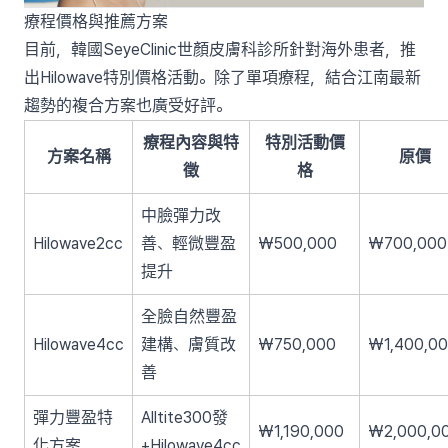
療程價格與推薦方案
目前，韓國SeyeClinic世顏皮膚科診所針對海外患者，推
出Hilowave特別價格活動。除了單項療程，結合江南最新
趨勢的複合方案也廣受好評。
療程內容與特
特別活動價
方案名稱
原價
徵
格
中臉彈力改
Hilowave2cc
善、輕微豐盈
₩500,000
₩700,000
提升
全臉自然豐盈
Hilowave4cc
建構、膚質改
₩750,000
₩1,400,0
善
彈力豐盈特
Alltite300發
₩1,190,000
₩2,000,0
化方案
+Hilowave4cc