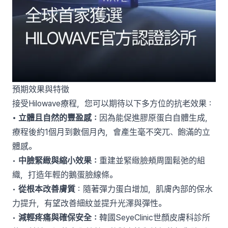
預期效果與特徵
接受Hilowave療程，您可以期待以下多方位的抗老效果：
• 立體且自然的豐盈感：
因為能促進膠原蛋白自體生成，
療程後約1個月到數個月內，會產生毫不突兀、飽滿的立
體感。
•
中臉緊緻與縮小效果：
重建並緊緻臉頰周圍鬆弛的組
織，打造年輕的鵝蛋臉線條。
•
從根本改善膚質
：隨著彈力蛋白增加，肌膚內部的保水
力提升，有望改善細紋並提升光澤與彈性。
•
減輕疼痛與確保安全：
韓國SeyeClinic世顏皮膚科診所