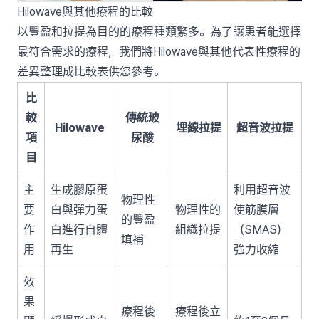
Hilowave與其他療程的比較
以豐盈和拉提為目的的療程種類繁多。為了讓患者能選擇
最符合需求的療程，我們將Hilowave與其他代表性療程的
差異整理成比較表供您參考。
比
較
傳統玻
Hilowave
埋線拉提
超音波拉提
項
尿酸
目
主
生成膠原蛋
利用超音波
物理性
要
白與彈力蛋
物理性的
使筋膜層
的豐盈
作
白進行自體
組織拉提
（SMAS）
填補
用
再生
強力收縮
效
果
療程後
療程後立