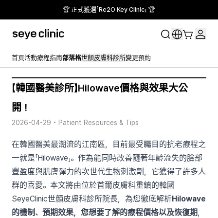
🏆 正式獲選「Re2O Key Clinic」 🏆
首頁
活動
療程指南
部落格
世顏皮膚科診所
變更預約
【韓國醫美診所】Hilowave價格與效果大公
開！
2026-04-29
•
Patient Resources & Tips
在韓國醫美最潮流的江南區，目前最受矚目的抗老療程之
一就是「Hilowave」。作為能同時改善隨著年齡流失的臉部
豐盈度與肌膚彈力的次世代生物刺激劑，它獲得了許多人
群的喜愛。本文將由位於首爾皮膚科重鎮的韓國
SeyeClinic世顏皮膚科診所院長，為您徹底解析
Hilowave
的機制、預期效果，您想要了解的療程價格以及恢復期
，