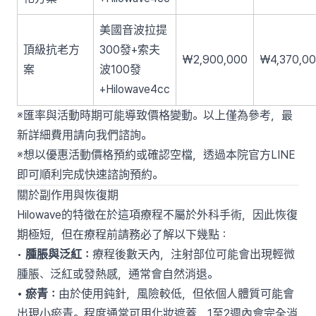
美國音波拉提
頂級抗老方
300發+索夫
₩2,900,000
₩4,370,0
案
波100發
+Hilowave4cc
※匯率與活動時期可能導致價格變動。以上僅為參考，最
新詳細費用請向我們諮詢。
※想以優惠活動價格預約或確認空檔，透過本院官方LINE
即可順利完成快速諮詢預約。
關於副作用與恢復期
Hilowave的特徵在於這項療程不屬於外科手術，因此恢復
期極短，但在療程前請務必了解以下幾點：
•
腫脹與泛紅：
療程後數天內，注射部位可能會出現輕微
腫脹、泛紅或發熱感，通常會自然消退。
• 瘀青：
由於使用鈍針，風險較低，但依個人體質可能會
出現小瘀青。程度通常可用化妝遮蓋，1至2週內會完全消