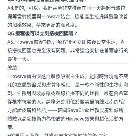
A4.是的，可以。我們甚至非常推薦在同一天將超音波拉
提等雷射儀器與Hilowave結合，這能產生拉提與豐盈改善
的加乘效果，帶來更高的滿意度。
Q5.療程後可以立刻搭機回國嗎？
A5.Hilowave恢復期短，療程後可立即恢復日常生活，直
接搭機回國也完全沒有問題。非常適合安排在首爾旅行的
最後一天。
總結
Hilowave藉由促進自體膠原蛋白生成，能同時實現毫不突
兀的立體豐盈感與膚質年輕化，是一款革新性的生物刺激
劑。它採用與玻尿酸或埋線拉提不同的途徑，最適合希望
從根本抗老的人。請務必善用位於醫美最前線江南的「官
方認證皮膚科診所」——韓國SeyeClinic世顏皮膚科診所，
體驗以高超技術力為後盾的Hilowave效果與超值活動方
案。
※效果因人而異。具體治療方案將於諮詢後決定。