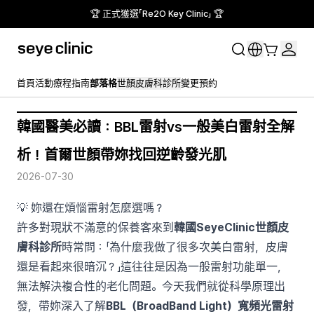
🏆 正式獲選「Re2O Key Clinic」 🏆
首頁
活動
療程指南
部落格
世顏皮膚科診所
變更預約
韓國醫美必讀：BBL雷射vs一般美白雷射全解
析！首爾世顏帶妳找回逆齡發光肌
2026-07-30
💡 妳還在煩惱雷射怎麼選嗎？
許多對現狀不滿意的保養客來到
韓國SeyeClinic世顏皮
膚科診所
時常問：「為什麼我做了很多次美白雷射，皮膚
還是看起來很暗沉？」這往往是因為一般雷射功能單一，
無法解決複合性的老化問題。今天我們就從科學原理出
發，帶妳深入了解
BBL（BroadBand Light）寬頻光雷射