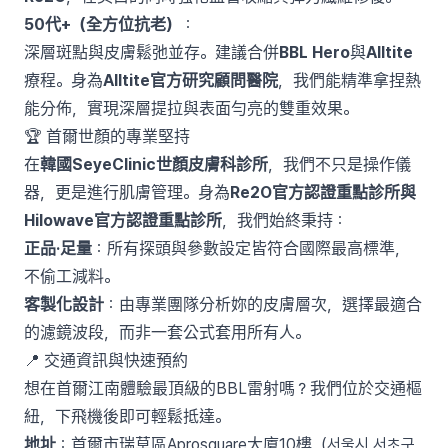
50代+（全方位抗老）
：
深層斑點與皮膚鬆弛並存。建議合併
BBL Hero
與
Alltite
療程。身為
Alltite官方研究顧問醫院
，我們能精準拿捏熱
能分佈，實現深層提拉與表面勻亮的雙重效果。
🏆 首爾世顏的專業堅持
在
韓國SeyeClinic世顏皮膚科診所
，我們不只是操作儀
器，更是進行肌膚管理。身為
Re2O官方認證重點診所與
Hilowave官方認證重點診所
，我們始終秉持：
正品·足量
：所有探頭與參數設定皆符合國際最高標準，
不偷工減料。
客製化設計
：由專業團隊分析妳的皮膚層次，選擇最適合
的濾鏡波段，而非一套公式套用所有人。
📍 交通資訊與快速預約
想在首爾江南體驗最頂級的BBL雷射嗎？我們位於交通樞
紐，下飛機後即可輕鬆抵達。
地址
：首爾市瑞草區Aprosquare大廈10樓（서울시 서초구