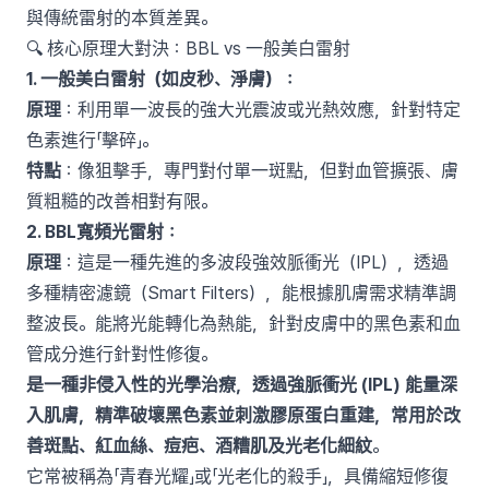
與傳統雷射的本質差異。
🔍 核心原理大對決：BBL vs 一般美白雷射
1. 一般美白雷射（如皮秒、淨膚）：
原理
：利用單一波長的強大光震波或光熱效應，針對特定
色素進行「擊碎」。
特點
：像狙擊手，專門對付單一斑點，但對血管擴張、膚
質粗糙的改善相對有限。
2. BBL寬頻光雷射：
原理
：這是一種先進的多波段強效脈衝光（IPL），透過
多種精密濾鏡（Smart Filters），能根據肌膚需求精準調
整波長。能將光能轉化為熱能，針對皮膚中的黑色素和血
管成分進行針對性修復。
是一種非侵入性的光學治療，透過強脈衝光 (IPL) 能量深
入肌膚，精準破壞黑色素並刺激膠原蛋白重建，常用於改
善斑點、紅血絲、痘疤、酒糟肌及光老化細紋
。
它常被稱為「青春光耀」或「光老化的殺手」，具備縮短修復