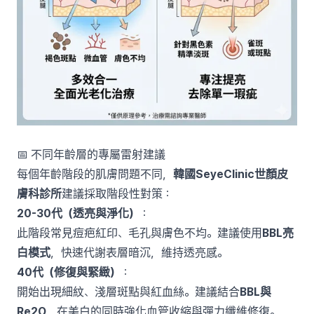
📅 不同年齡層的專屬雷射建議
每個年齡階段的肌膚問題不同，
韓國SeyeClinic世顏皮
膚科診所
建議採取階段性對策：
20-30代（透亮與淨化）
：
此階段常見痘疤紅印、毛孔與膚色不均。建議使用
BBL亮
白模式
，快速代謝表層暗沉，維持透亮感。
40代（修復與緊緻）
：
開始出現細紋、淺層斑點與紅血絲。建議結合
BBL與
Re2O
，在美白的同時強化血管收縮與彈力纖維修復。