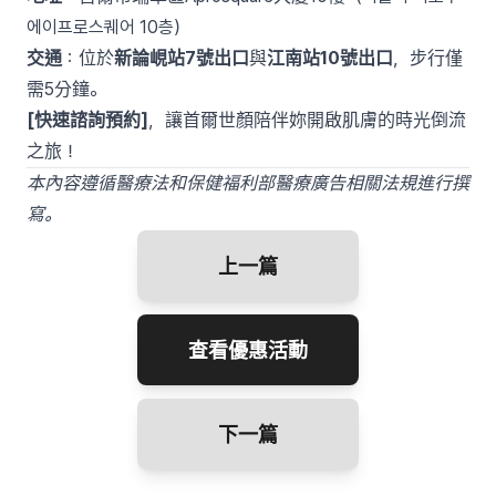
에이프로스퀘어 10층）
交通
：位於
新論峴站7號出口
與
江南站10號出口
，步行僅
需5分鐘。
[快速諮詢預約]
，讓首爾世顏陪伴妳開啟肌膚的時光倒流
之旅！
本內容遵循醫療法和保健福利部醫療廣告相關法規進行撰
寫。
上一篇
查看優惠活動
下一篇