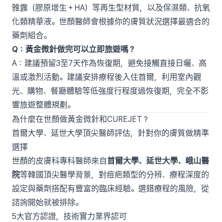
雅露（膠原增生＋HA）等再生型材質，以及保濕類、抗氧
化類精華液。世顏醫師會根據你的膚質狀況選擇最適合的
藥劑組合。
Q：黃金微針做完可以立即旅遊嗎？
A：建議預留3至7天作為恢復期，避免接觸直接日曬、高
溫或激烈活動。建議安排療程後入住首爾，利用室內觀
光、購物、餐廳體驗等低強度行程度過恢復期，完全不影
響旅遊整體規劃。
為什麼在世顏做黃金微針和CUREJET？
首爾大學、延世大學頂尖醫師評估，針對你的膚質做精準
選擇
世顏的皮膚科專科醫師來自
首爾大學、延世大學、峨山醫
院
等韓國頂尖醫學背景，對痘疤類型的分辨、療程深度的
設定與藥劑搭配有豐富的臨床經驗。選錯療程的風險，從
諮詢開始就被排除。
5大官方認證，技術實力業界認可