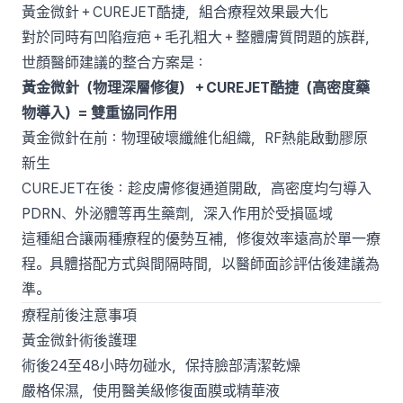
黃金微針＋CUREJET酷捷，組合療程效果最大化
對於同時有凹陷痘疤＋毛孔粗大＋整體膚質問題的族群，
世顏醫師建議的整合方案是：
黃金微針（物理深層修復）＋CUREJET酷捷（高密度藥
物導入）= 雙重協同作用
黃金微針在前：物理破壞纖維化組織，RF熱能啟動膠原
新生
CUREJET在後：趁皮膚修復通道開啟，高密度均勻導入
PDRN、外泌體等再生藥劑，深入作用於受損區域
這種組合讓兩種療程的優勢互補，修復效率遠高於單一療
程。具體搭配方式與間隔時間，以醫師面診評估後建議為
準。
療程前後注意事項
黃金微針術後護理
術後24至48小時勿碰水，保持臉部清潔乾燥
嚴格保濕，使用醫美級修復面膜或精華液