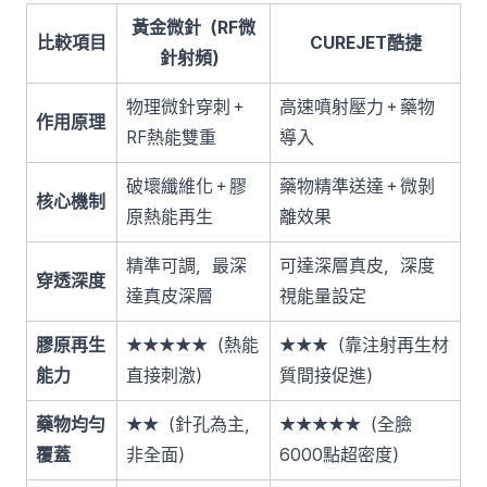
黃金微針（RF微
比較項目
CUREJET酷捷
針射頻）
物理微針穿刺＋
高速噴射壓力＋藥物
作用原理
RF熱能雙重
導入
破壞纖維化＋膠
藥物精準送達＋微剝
核心機制
原熱能再生
離效果
精準可調，最深
可達深層真皮，深度
穿透深度
達真皮深層
視能量設定
膠原再生
★★★★★（熱能
★★★（靠注射再生材
能力
直接刺激）
質間接促進）
藥物均勻
★★（針孔為主，
★★★★★（全臉
覆蓋
非全面）
6000點超密度）