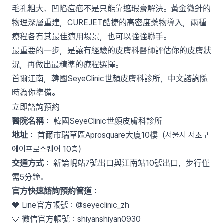
毛孔粗大、凹陷痘疤不是只能靠遮瑕膏解決。黃金微針的
物理深層重建，CUREJET酷捷的高密度藥物導入，兩種
療程各有其最佳適用場景，也可以強強聯手。
最重要的一步，是讓有經驗的皮膚科醫師評估你的皮膚狀
況，再做出最精準的療程選擇。
首爾江南，韓國SeyeClinic世顏皮膚科診所，中文諮詢隨
時為你準備。
立即諮詢預約
醫院名稱：
韓國SeyeClinic世顏皮膚科診所
地址：
首爾市瑞草區Aprosquare大廈10樓（서울시 서초구
에이프로스퀘어 10층）
交通方式：
新論峴站7號出口與江南站10號出口，步行僅
需5分鐘。
官方快速諮詢預約管道：
🩶 Line官方帳號：@seyeclinic_zh
🤍 微信官方帳號：shiyanshiyan0930