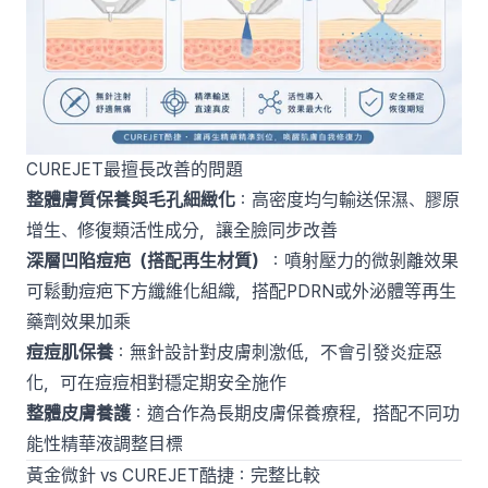
CUREJET最擅長改善的問題
整體膚質保養與毛孔細緻化
：高密度均勻輸送保濕、膠原
增生、修復類活性成分，讓全臉同步改善
深層凹陷痘疤（搭配再生材質）
：噴射壓力的微剝離效果
可鬆動痘疤下方纖維化組織，搭配PDRN或外泌體等再生
藥劑效果加乘
痘痘肌保養
：無針設計對皮膚刺激低，不會引發炎症惡
化，可在痘痘相對穩定期安全施作
整體皮膚養護
：適合作為長期皮膚保養療程，搭配不同功
能性精華液調整目標
黃金微針 vs CUREJET酷捷：完整比較