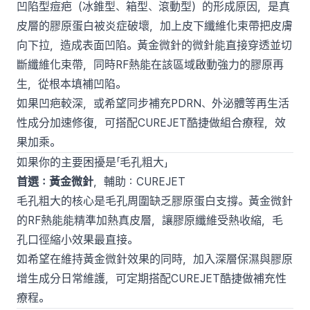
凹陷型痘疤（冰錐型、箱型、滾動型）的形成原因，是真
皮層的膠原蛋白被炎症破壞，加上皮下纖維化束帶把皮膚
向下拉，造成表面凹陷。黃金微針的微針能直接穿透並切
斷纖維化束帶，同時RF熱能在該區域啟動強力的膠原再
生，從根本填補凹陷。
如果凹疤較深，或希望同步補充PDRN、外泌體等再生活
性成分加速修復，可搭配CUREJET酷捷做組合療程，效
果加乘。
如果你的主要困擾是「毛孔粗大」
首選：黃金微針
，輔助：CUREJET
毛孔粗大的核心是毛孔周圍缺乏膠原蛋白支撐。黃金微針
的RF熱能能精準加熱真皮層，讓膠原纖維受熱收縮，毛
孔口徑縮小效果最直接。
如希望在維持黃金微針效果的同時，加入深層保濕與膠原
增生成分日常維護，可定期搭配CUREJET酷捷做補充性
療程。