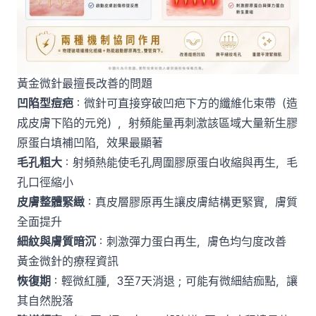
黃金微針最擅長改善的問題
凹陷型痘疤
：微針可直接穿破凹疤下方的纖維化束帶（造
成皮膚下陷的元兇），射頻能量再刺激該區域大量新生膠
原蛋白填補凹陷，效果最顯著
毛孔粗大
：射頻熱能使毛孔周圍膠原蛋白收縮與再生，毛
孔口徑縮小
皮膚整體緊緻
：真皮層膠原再生讓皮膚結構更緊實，膚質
全面提升
細紋與膚質暗沉
：刺激彈力蛋白再生，膚色均勻度改善
黃金微針的療程資訊
恢復期
：輕微紅腫，3至7天消退；可能有微細結痂點，讓
其自然脫落