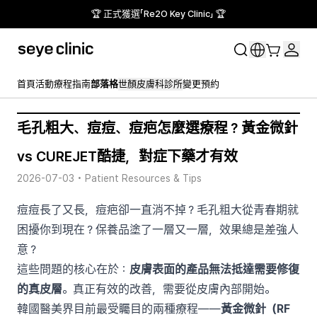
🏆 正式獲選「Re2O Key Clinic」 🏆
首頁
活動
療程指南
部落格
世顏皮膚科診所
變更預約
毛孔粗大、痘痘、痘疤怎麼選療程？黃金微針
vs CUREJET酷捷，對症下藥才有效
2026-07-03
•
Patient Resources & Tips
痘痘長了又長，痘疤卻一直消不掉？毛孔粗大從青春期就
困擾你到現在？保養品塗了一層又一層，效果總是差強人
意？
這些問題的核心在於：
皮膚表面的產品無法抵達需要修復
的真皮層
。真正有效的改善，需要從皮膚內部開始。
韓國醫美界目前最受矚目的兩種療程——
黃金微針（RF