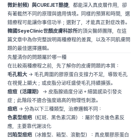
微針射頻）與CUREJET酷捷
，都能深入真皮層作用，卻
有著截然不同的原理與適用情境。同樣的預算和時間，選
錯療程可能讓你事倍功半；選對了，才能真正對症改善。
韓國SeyeClinic世顏皮膚科診所
的頂尖醫師團隊，在這
篇文章中為你完整說明兩種療程的差異，以及不同肌膚問
題的最佳選擇邏輯。
先釐清你的問題屬於哪一種
在比較兩種療程之前，先了解你的皮膚問題的本質：
毛孔粗大
→ 毛孔周圍的膠原蛋白支撐力不足，導致毛孔
在視覺上顯大；或皮脂分泌旺盛使毛孔持續擴張。
痘痘（活躍期）
→ 皮脂腺過度分泌＋細菌感染引發炎
症；此階段不適合強度過高的物理性刺激。
痘疤
→ 分為以下三種類型，治療邏輯不同：
色素型痘疤
（紅斑、黑色素沉澱）：屬於發炎後色素反
應，主要靠代謝淡化
凹陷型痘疤
（冰錐型、箱型、滾動型）：真皮層膠原蛋白