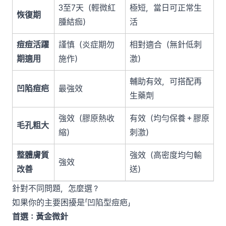
3至7天（輕微紅
極短，當日可正常生
恢復期
腫結痂）
活
痘痘活躍
謹慎（炎症期勿
相對適合（無針低刺
期適用
施作）
激）
輔助有效，可搭配再
凹陷痘疤
最強效
生藥劑
強效（膠原熱收
有效（均勻保養＋膠原
毛孔粗大
縮）
刺激）
整體膚質
強效（高密度均勻輸
強效
改善
送）
針對不同問題，怎麼選？
如果你的主要困擾是「凹陷型痘疤」
首選：黃金微針