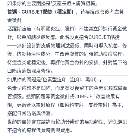
如果你的主要困擾是「反覆長痘＋膚質粗糙」
首選：CUREJET酷捷（穩定期）
，待痘痘改善後考慮黃
金微針
活躍期痘痘（有明顯炎症、膿皰）不建議立即進行黃金微
針，以免加劇炎症反應。此階段更適合CUREJET酷捷
——無針設計對皮膚物理刺激最低，同時可導入抗菌、修
復、抗炎類活性成分，在改善膚質的同時輔助痘痘管理。
待痘痘炎症穩定後，再評估黃金微針的安排，針對留下的
凹陷痘疤做深度修復。
如果你的問題是「色素型痘印（紅印、黑印）」
色素型痘印不是凹陷，而是發炎後留下的色素沉澱或微血
管擴張。這類問題靠黃金微針或CUREJET改善效果有
限，更適合以雷射療程（如染料雷射、皮秒雷射）為主，
搭配日常防曬與保濕。
世顏的醫師會在諮詢時協助分辨你的痘疤類型，避免選到
不適合的療程浪費時間與費用。