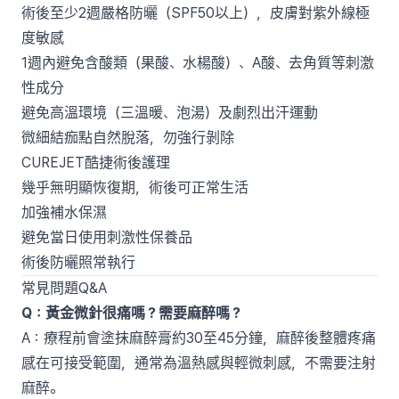
術後至少2週嚴格防曬（SPF50以上），皮膚對紫外線極
度敏感
1週內避免含酸類（果酸、水楊酸）、A酸、去角質等刺激
性成分
避免高溫環境（三溫暖、泡湯）及劇烈出汗運動
微細結痂點自然脫落，勿強行剝除
CUREJET酷捷術後護理
幾乎無明顯恢復期，術後可正常生活
加強補水保濕
避免當日使用刺激性保養品
術後防曬照常執行
常見問題Q&A
Q：黃金微針很痛嗎？需要麻醉嗎？
A：療程前會塗抹麻醉膏約30至45分鐘，麻醉後整體疼痛
感在可接受範圍，通常為溫熱感與輕微刺感，不需要注射
麻醉。