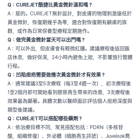
Q：CUREJET酷捷比黃金微針溫和嗎？
A：是的。CUREJET無針設計，對皮膚的物理刺激遠低於
黃金微針，恢復期幾乎為零，適合對恢復期有顧慮的族
群，或作為日常保養型療程定期施作。
Q：做完黃金微針當天可以出門嗎？
A：可以外出，但皮膚會有輕微紅腫。建議療程後返回飯
店休息，做好保濕，24小時內避免上妝，不影響旅行整體
行程。
Q：凹陷痘疤需要做幾次黃金微針才有效果？
A：通常建議3至5次療程（每3至4週一次），初次療程後
1至2個月即可開始看到膠原再生帶來的改善，3次療程後
效果最為顯著。具體次數以醫師面診評估個人痘疤深度與
類型後建議。
Q：CUREJET可以搭配哪些藥劑？
A：依治療目標不同，常見搭配包括：PDRN（多核苷
酸，組織修復）、外泌體（細胞再生訊號）、Juvelook喬