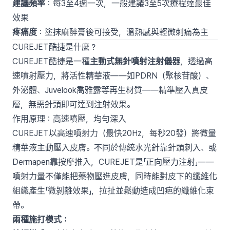
建議頻率
：每3至4週一次，一般建議3至5次療程達最佳
效果
疼痛度
：塗抹麻醉膏後可接受，溫熱感與輕微刺痛為主
CUREJET酷捷是什麼？
CUREJET酷捷是一種
主動式無針噴射注射儀器
，透過高
速噴射壓力，將活性精華液——如PDRN（聚核苷酸）、
外泌體、Juvelook喬雅露等再生材質——精準壓入真皮
層，無需針頭即可達到注射效果。
作用原理：高速噴壓，均勻深入
CUREJET以高速噴射力（最快20Hz，每秒20發）將微量
精華液主動壓入皮膚。不同於傳統水光針靠針頭刺入、或
Dermapen靠按摩推入，CUREJET是「正向壓力注射」——
噴射力量不僅能把藥物壓進皮膚，同時能對皮下的纖維化
組織產生「微剝離效果」，拉扯並鬆動造成凹疤的纖維化束
帶。
兩種施打模式：