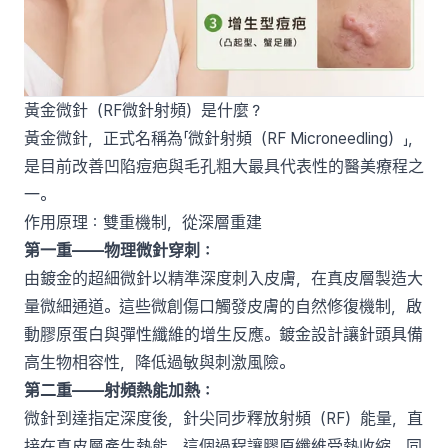
黃金微針（RF微針射頻）是什麼？
黃金微針，正式名稱為「微針射頻（RF Microneedling）」，
是目前改善凹陷痘疤與毛孔粗大最具代表性的醫美療程之
一。
作用原理：雙重機制，從深層重建
第一重——物理微針穿刺：
由鍍金的超細微針以精準深度刺入皮膚，在真皮層製造大
量微細通道。這些微創傷口觸發皮膚的自然修復機制，啟
動膠原蛋白與彈性纖維的增生反應。鍍金設計讓針頭具備
高生物相容性，降低過敏與刺激風險。
第二重——射頻熱能加熱：
微針到達指定深度後，針尖同步釋放射頻（RF）能量，直
接在真皮層產生熱能。這個過程讓膠原纖維受熱收縮，同