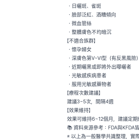
・日曬斑、雀斑
・臉部泛紅、酒糟傾向
・微血管絲
・整體膚色不均暗沉
【不適合族群】
・懷孕婦女
・深膚色第V~VI型（有反黑風險
・近期曬黑或即將外出曝曬者
・光敏感疾病患者
・服用光敏感藥物者
【療程次數建議】
建議3~5次，間隔4週
【效果維持】
效果可維持6~12個月，建議定期
📚 資料來源參考：FDA與KFDA
※ 以上為一般醫學共識整理，實際是