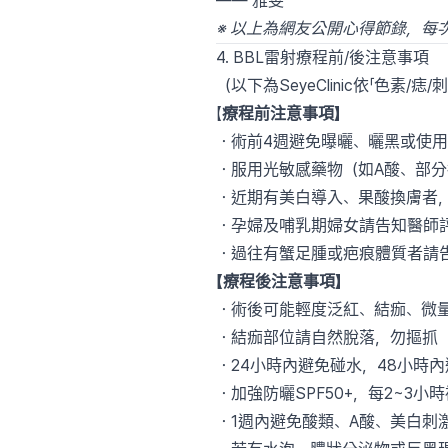
—— 雅雯
※ 以上為網友公開心得節錄，
4. BBL雷射療程前/後注意事項
（以下為SeyeClinic依「色
【
療程前注意事項】
・術前4週避免曝曬、曬黑或使
・服用光敏感藥物（如A酸、部
・近期有美白導入、果酸換膚者
・孕婦及哺乳期婦女請告知醫師
・過往有蟹足腫或疤痕體質者請
【療程後注意事項】
・術後可能輕度泛紅、結痂、微
・結痂部位請自然脫落，勿摳抓
・24小時內避免碰水，48小時
・加強防曬SPF50+，每2~3小
・1週內避免酸類、A酸、美白刺