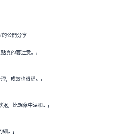
射療程的公開分享：
點真的要注意。」
合理，成效也很穩。」
就退，比想像中溫和。」
細。」