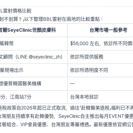
台灣BBL雷射價格比較
划不划算？」以下整理BBL雷射在兩地的比較重點：
爾SeyeClinic世顏皮膚科
台灣市場一般參考
0萬韓幣
$56,000 左右，依診所不同
問（LINE @seyeclinic_zh）
依診所提供服務
定量現場出示
依診所透明度不同
認證優質韓國醫美機構
—
3分、江南站7分
台灣本地就診
T退稅政策自2026年起已正式取消，過往「赴韓醫美退稅」福利已不
了讓台灣朋友持續享有赴韓優勢，SeyeClinic自主推出每月EVENT
套餐組合、VIP會員優惠、台灣朋友專屬禮遇。最新優惠依官網