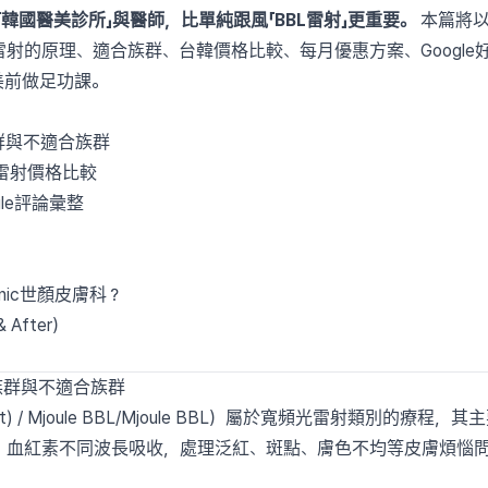
「韓國醫美診所」與醫師，比單純跟風「BBL雷射」更重要。
本篇將以韓
雷射的原理、適合族群、台韓價格比較、每月優惠方案、Googl
美前做足功課。
群與不適合族群
BBL雷射價格比較
gle評論彙整
nic世顏皮膚科？
After）
）
合族群與不適合族群
ight) / Mjoule BBL/Mjoule BBL）屬於寬頻光雷射類別的療程
、血紅素不同波長吸收，處理泛紅、斑點、膚色不均等皮膚煩惱