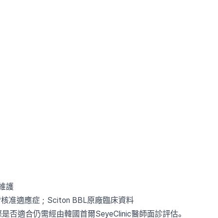
）
維護
皆核准適應症；Sciton BBL原廠臨床資料
否適合仍需經由韓國首爾SeyeClinic醫師面診評估。