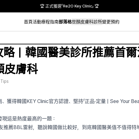
🏆 正式獲選「Re2O Key Clinic」 🏆
首頁
活動
療程指南
部落格
世顏皮膚科診所
變更預約
整攻略｜韓國醫美診所推薦首爾
c世顏皮膚科
 Tips
KEY Clinic官方認證、堅持「正品·定量 | See Your Beau
發現這是熱度最高的一題：
多網友推薦BBL雷射，聽說韓國做比較好，到底韓國醫美值不值得特地飛一