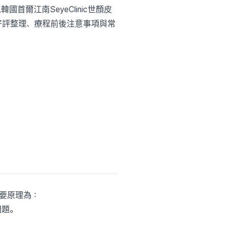
國首爾江南SeyeClinic世顏皮
e好評整理、療程前後注意事項與常
，其主要原理為：
問題。