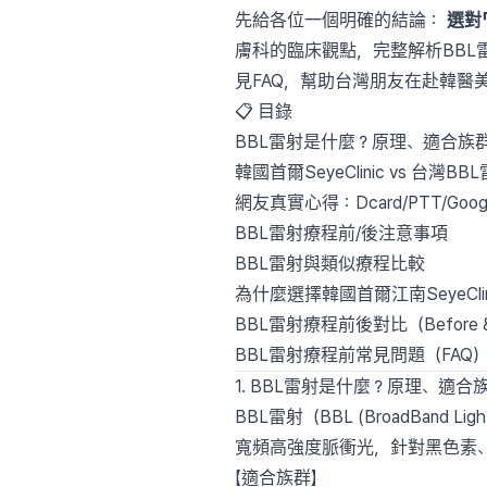
先給各位一個明確的結論：
選對
膚科的臨床觀點，完整解析BBL
見FAQ，幫助台灣朋友在赴韓醫
📋 目錄
BBL雷射是什麼？原理、適合族
韓國首爾SeyeClinic vs 台灣
網友真實心得：Dcard/PTT/Goo
BBL雷射療程前/後注意事項
BBL雷射與類似療程比較
為什麼選擇韓國首爾江南SeyeCli
BBL雷射療程前後對比（Before & 
BBL雷射療程前常見問題（FAQ
1. BBL雷射是什麼？原理、適
BBL雷射（BBL (BroadBand L
寬頻高強度脈衝光，針對黑色素
【適合族群】