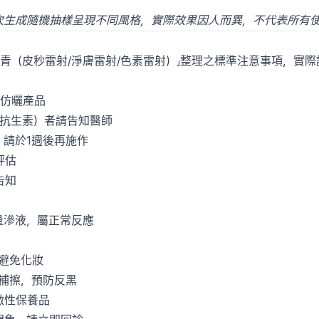
每次生成隨機抽樣呈現不同風格，實際效果因人而異，不代表所有
素/痣/刺青（皮秒雷射/淨膚雷射/色素雷射）」整理之標準注意事項，
用仿曬產品
分抗生素）者請告知醫師
，請於1週後再施作
評估
告知
量滲液，屬正常反應
內避免化妝
時補擦，預防反黑
激性保養品