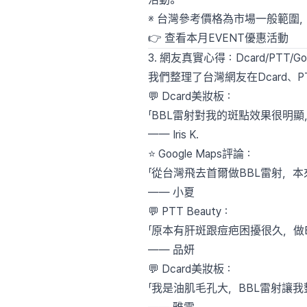
※ 台灣參考價格為市場一般範圍，
👉
查看本月EVENT優惠活動
3. 網友真實心得：Dcard/PTT/G
我們整理了台灣網友在Dcard、PTT
💬 Dcard美妝板：
「BBL雷射對我的斑點效果很明
—— Iris K.
⭐ Google Maps評論：
「從台灣飛去首爾做BBL雷射，本
—— 小夏
💬 PTT Beauty：
「原本有肝斑跟痘疤困擾很久，做
—— 品妍
💬 Dcard美妝板：
「我是油肌毛孔大，BBL雷射讓