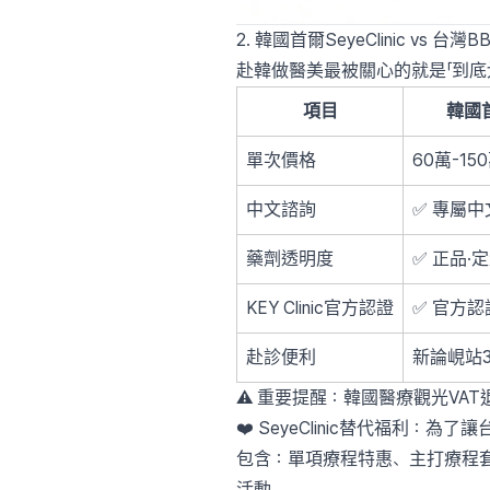
2. 韓國首爾SeyeClinic vs 
赴韓做醫美最被關心的就是「到底
項目
韓國首
單次價格
60萬-15
中文諮詢
✅ 專屬中文顧
藥劑透明度
✅ 正品·
KEY Clinic官方認證
✅ 官方
赴診便利
新論峴站
⚠️ 重要提醒：韓國醫療觀光VA
❤️ SeyeClinic替代福利：為
包含：單項療程特惠、主打療程
活動。