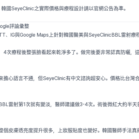
韓國SeyeClinic之實際價格與療程設計請以官網公告為準。
oogle評論彙整
、IG與Google Maps上針對韓國醫美與SeyeClinicBBL雷
顯，4次療程後整張臉看起來乾淨多了。做完後要非常認真防曬，這
來擔心語言不通，但SeyeClinic有中文諮詢超安心。價格比台灣
BBL雷射第1次就有變淡，醫師建議做3-4次。術後微紅大約半天
我整個皮膚透亮度提升很多，上妝服貼度也變好。韓國醫師手法真的