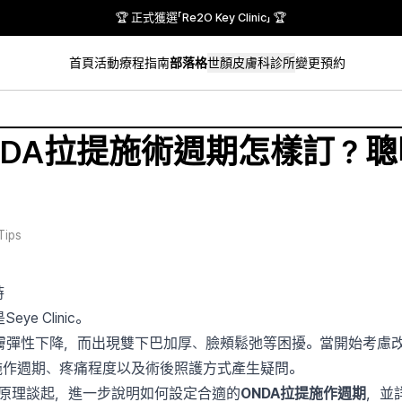
🏆 正式獲選「Re2O Key Clinic」 🏆
首頁
活動
療程指南
部落格
世顏皮膚科診所
變更預約
NDA拉提施術週期怎樣訂？
Tips
時
e Clinic。
膚彈性下降，而出現雙下巴加厚、臉頰鬆弛等困擾。當開始考慮
施作週期、疼痛程度以及術後照護方式產生疑問。
作用原理談起，進一步說明如何設定合適的
ONDA拉提施作週期
，並