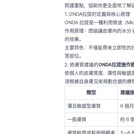
照護重點，協助你更全面地了解
1. ONDA拉提的定義與核心原理
ONDA 拉提是一種利用微波（M
作用原理：透過讓皮膚內的水分
的效果。
主要特色：不僅能帶來立即性的
等部位。
2. 依膚質建議的
ONDA拉提施作
依個人的皮膚厚度、彈性與敏感
須根據自身膚況來規劃合適的療
類型
建議
薄且敏感型膚質
6 個月
一般膚質
約 6 
膚質較厚或鬆弛明顯者
3～6