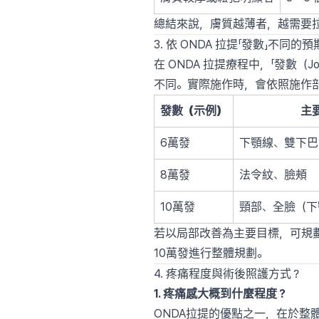
總結來說，膚質越薄者，越需要
3. 依 ONDA 拉提「發數」不同
在 ONDA 拉提療程中，「發數
不同。實際施作時，會依照施作
發數（示例）
主
6萬發
下顎線、雙下巴
8萬發
法令紋、臉頰
10萬發
頸部、全臉（下
若以局部改善為主要目標，可規
10萬發進行整體規劃。
4. 疼痛程度與術後照護方式？
1. 疼痛感大概到什麼程度？
ONDA拉提的優點之一，在於整