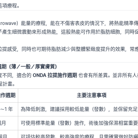
這項療程。
icrowave）能量的療程，能在不傷害表皮的情況下，將熱能精
子產生細微震動來形成熱能，這股熱能可作用於脂肪細胞，同時
拉提感受，同時也可期待脂肪減少與整體緊緻度提升的效果，常
週期（薄／一般／厚實膚質）
度不同，適合的
ONDA 拉提施作週期
也會有所差異。並非所有人
程計畫。
施作週期
主要注意事項
～1 年
為降低刺激，建議採用較低能量（發數），並保留充足
個月
可使用標準能量（發數）施作，術後加強保濕相當重要
 個月
可評估較高發數、較高強度的療程，且需確實做好防