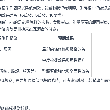
拉長施作間隔以降低刺激；若鬆弛狀況較明顯，則可視情況縮短
的預期效果差異（6萬發、8萬發、10萬發）
（Joule）」指的是能量施打的次數。發數越高，能量覆蓋的範圍
部位與改善目標來設定適合的發數。
要施作部位
預期效果
、眼周
局部線條修飾與緊緻改善
中度拉提效果與彈性提升
顎線、臉頰、額頭等）
整體緊緻強化與全面性改善
劃6萬發；需要加強臉部中段線條時，可考慮8萬發；若希望全面
體疼痛感相對較低。