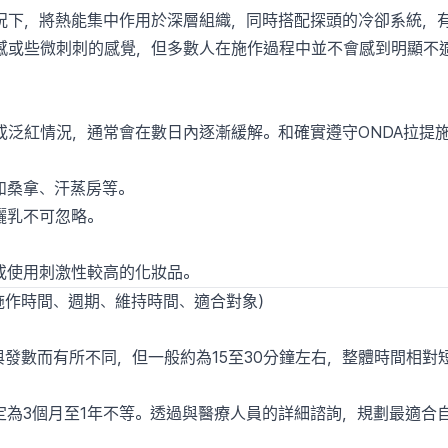
況下，將熱能集中作用於深層組織，同時搭配探頭的冷卻系統，
感或些微刺刺的感覺，但多數人在施作過程中並不會感到明顯不
或泛紅情況，通常會在數日內逐漸緩解。和確實遵守ONDA拉提
如桑拿、汗蒸房等。
曬乳不可忽略。
或使用刺激性較高的化妝品。
（施作時間、週期、維持時間、適合對象）
與發數而有所不同，但一般約為15至30分鐘左右，整體時間相對
為3個月至1年不等。透過與醫療人員的詳細諮詢，規劃最適合自