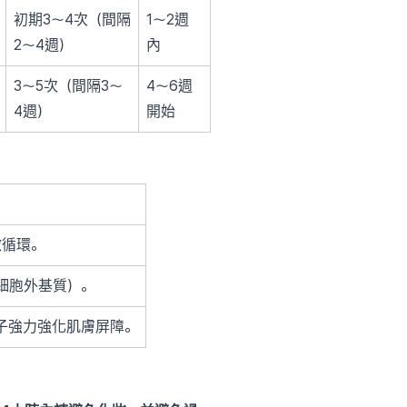
初期3〜4次（間隔
1〜2週
2〜4週）
內
3〜5次（間隔3〜
4〜6週
4週）
開始
微循環。
（細胞外基質）。
子強力強化肌膚屏障。