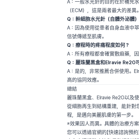
A：一般水光針的目的在於補充水分
（ECM），這是兩者最大的差異
Q：幹細胞水光針（自體外泌體
A：因為使用從患者自身血液中萃
信號傳遞至肌膚。
Q：療程時的疼痛程度如何？
A：所有療程都會確實敷麻藥，因此
Q：麗珠蘭黑盒和Elravie Re
A：是的，非常推薦合併使用。El
高的協同效應。
總結
麗珠蘭黑盒、Elravie Re
從細胞再生到結構重建，能針對您
程，是邁向美麗肌膚的第一步。
※效果因人而異。具體的治療方
您可以透過官網的【快速諮詢預約