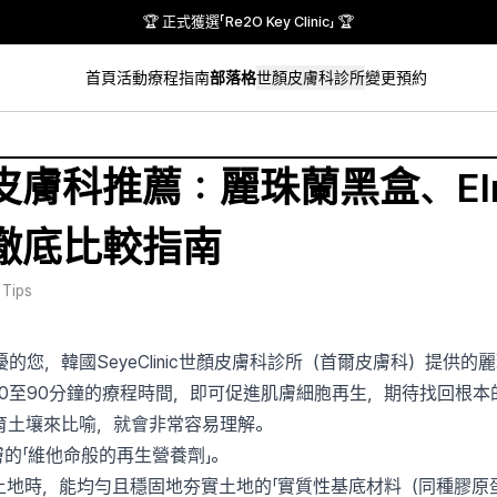
🏆 正式獲選「Re2O Key Clinic」 🏆
首頁
活動
療程指南
部落格
世顏皮膚科診所
變更預約
科推薦：麗珠蘭黑盒、Elrav
徹底比較指南
 Tips
，韓國SeyeClinic世顏皮膚科診所（首爾皮膚科）提供的麗珠蘭黑
0至90分鐘的療程時間，即可促進肌膚細胞再生，期待找回根本
育土壤來比喻，就會非常容易理解。
的「維他命般的再生營養劑」。
土地時，能均勻且穩固地夯實土地的「實質性基底材料（同種膠原蛋