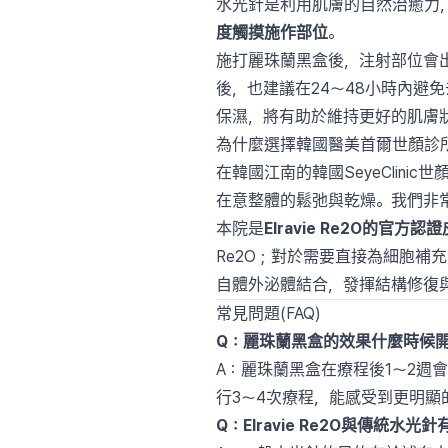
水光針是利用肌膚的自然治癒力
度觸摸施作部位
。
施打麗珠蘭黑盒後，注射部位會
後，也建議在24〜48小時內避
保濕，將有助於維持更好的肌膚
為什麼選擇韓國醫美首爾世顏診
在韓國江南的韓國SeyeCli
在意整體的鬆弛與乾燥。我們非
本院是
Elravie Re2O的官方
Re2O；對於需要直接為細胞補
自體外泌體結合，發揮結構修復
常見問題(FAQ)
Q：麗珠蘭黑盒的效果什麼時候
A：麗珠蘭黑盒在療程後1〜2週會
行3〜4次療程，能感受到更明顯
Q：Elravie Re2O與傳統水光