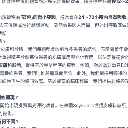
，因此療程後的適當護理將決定最終效果。所有療程在
術後12〜
出現被稱為
「鼓包」的微小突起
，通常會在
24〜72小時內自然吸收
免去三溫暖或進行劇烈運動。雖然效果因人而異，但外出時徹底做好
狀態。
所？
nic世顏皮膚科診所，我們每週都會收到許多患者的諮詢，表示隨著
常重視精準診斷每位患者的肌膚厚度與老化程度，以決定最適合
認證皮膚科診所
，提供基於專業程序的療程。例如，對於需要重建ECM基
充營養的患者，我們則推薦麗珠蘭黑盒。此外，我們還採用獨特的
與細胞再生的協同效應。基於豐富的臨床經驗，我們提供能將各
開始顯現？
開始出現膚質與光澤的改善。在韓國SeyeClinic世顏皮膚科診
的變化。
針有何不同？