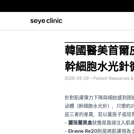
韓國醫美首爾皮膚
幹細胞水光針
2026-05-29
•
Patient Resources &
針對肌膚彈力下降與細紋感到困擾的您
泌體（幹細胞水光針），只需約2
這三者的差異，若以蓋房子或培
•
麗珠蘭黑盒
就像是直接注入肌膚
•
Elravie Re2O
則是將肌膚視為