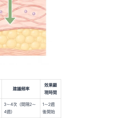
效果顯
建議頻率
現時間
3〜4次（間隔2〜
1〜2週
4週）
後開始