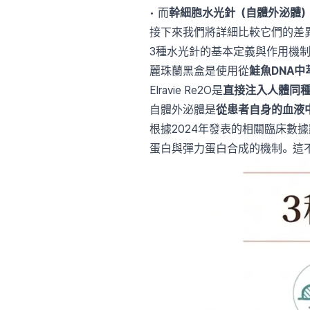
• 而
幹細胞水光針（自體外泌體
接下來我們將詳細比較它們的差
3種水光針的基本定義與作用機
麗珠蘭黑盒是使用從
鮭魚DNA中
Elravie Re2O是
直接注入人體同
自體外泌體是
從患者自身的血液
根據2024年發表的相關臨床數
蛋白與彈力蛋白合成的機制。這