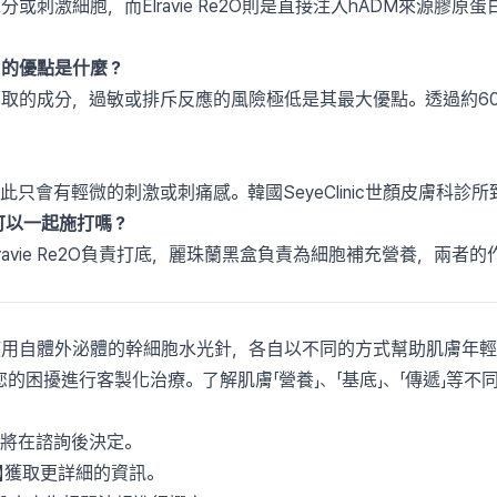
或刺激細胞，而Elravie Re2O則是直接注入hADM來源膠
。
）的優點是什麼？
取的成分，過敏或排斥反應的風險極低是其最大優點。透過約60
只會有輕微的刺激或刺痛感。韓國SeyeClinic世顏皮膚科
2O可以一起施打嗎？
ravie Re2O負責打底，麗珠蘭黑盒負責為細胞補充營養，兩
2O以及使用自體外泌體的幹細胞水光針，各自以不同的方式幫助肌膚年
的困擾進行客製化治療。了解肌膚「營養」、「基底」、「傳遞」等
案將在諮詢後決定。
】獲取更詳細的資訊。