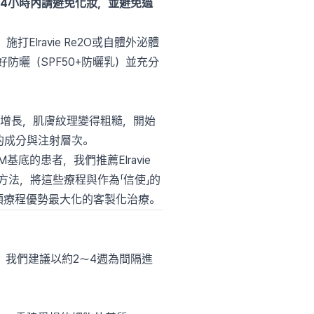
24小時內請避免化妝，並避免過
。施打Elravie Re2O或自體外泌體
防曬（SPF50+防曬乳）並充分
年齡增長，肌膚紋理變得粗糙，開始
的成分與注射層次。
底的患者，我們推薦Elravie
方法，將這些療程與作為「信使」的
項療程優勢最大化的客製化治療。
所，我們建議以約2〜4週為間隔進