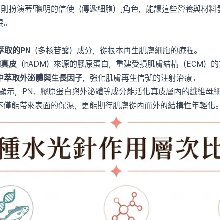
）
則扮演著「聰明的信使（傳遞細胞）」角色，能讓這些營養與材料
異。
制
萃取的PN
（多核苷酸）成分，從根本再生肌膚細胞的療程。
種真皮
（hADM）來源的膠原蛋白，重建受損肌膚結構（ECM）
中萃取外泌體與生長因子
，強化肌膚再生信號的注射治療。
據顯示，PN、膠原蛋白與外泌體等成分能活化真皮層內的纖維母
不僅能帶來表面的保濕，更能期待肌膚從內而外的結構性年輕化