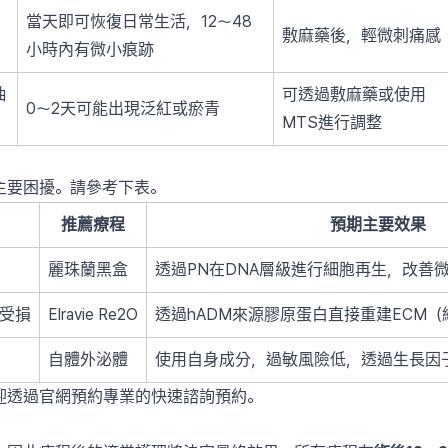
當天即可恢復日常生活，12〜48
敷麻藥後，輕微刺痛感
小時內有微小痕跡
抽
可透過敷麻藥或使用
0〜2天可能出現泛紅或瘀青
MTS進行調整
主要困擾。請參考下表。
推薦療程
預期主要效果
麗珠蘭黑盒
透過PN在DNA層級進行細胞再生，改善
受損
Elravie Re2O
透過hADM來源膠原蛋白直接重建ECM
自體外泌體
使用自身成分，過敏風險低，透過生長因
迎透過官網預約專業的快速諮詢預約。