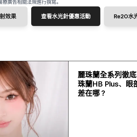
醫療廣告相關法規進行撰寫。
射效果
查看水光針優惠活動
Re2O
麗珠蘭全系列徹底
珠蘭HB Plus、
差在哪？