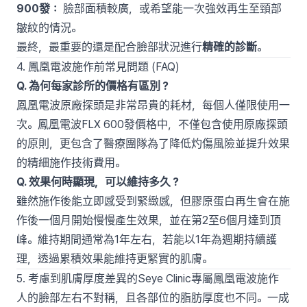
900發：
臉部面積較廣，或希望能一次強效再生至頸部
皺紋的情況。
最終，最重要的還是配合臉部狀況進行
精確的診斷
。
4. 鳳凰電波施作前常見問題 (FAQ)
Q. 為何每家診所的價格有區別？
鳳凰電波原廠探頭是非常昂貴的耗材，每個人僅限使用一
次。鳳凰電波FLX 600發價格中，不僅包含使用原廠探頭
的原則，更包含了醫療團隊為了降低灼傷風險並提升效果
的精細施作技術費用。
Q. 效果何時顯現，可以維持多久？
雖然施作後能立即感受到緊緻感，但膠原蛋白再生會在施
作後一個月開始慢慢產生效果，並在第2至6個月達到頂
峰。維持期間通常為1年左右，若能以1年為週期持續護
理，透過累積效果能維持更緊實的肌膚。
5. 考慮到肌膚厚度差異的Seye Clinic專屬鳳凰電波施作
人的臉部左右不對稱，且各部位的脂肪厚度也不同。一成