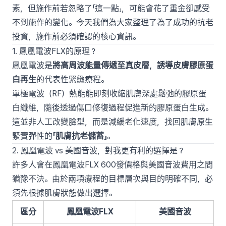
素，但施作前若忽略了「這一點」，可能會花了重金卻感受
不到施作的變化。今天我們為大家整理了為了成功的抗老
投資，施作前必須確認的核心資訊。
1. 鳳凰電波FLX的原理？
鳳凰電波是
將高周波能量傳遞至真皮層，誘導皮膚膠原蛋
白再生
的代表性緊緻療程。
單極電波（RF）熱能能即刻收縮肌膚深處鬆弛的膠原蛋
白纖維，隨後透過傷口修復過程促進新的膠原蛋白生成。
這並非人工改變臉型，而是減緩老化速度，找回肌膚原生
緊實彈性的
「肌膚抗老儲蓄」
。
2. 鳳凰電波 vs 美國音波，對我更有利的選擇是？
許多人會在鳳凰電波FLX 600發價格與美國音波費用之間
猶豫不決。由於兩項療程的目標層次與目的明確不同，必
須先根據肌膚狀態做出選擇。
區分
鳳凰電波FLX
美國音波