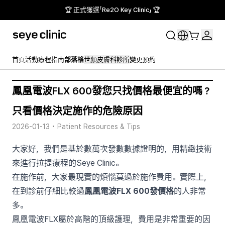
🏆 正式獲選「Re2O Key Clinic」 🏆
首頁
活動
療程指南
部落格
世顏皮膚科診所
變更預約
鳳凰電波FLX 600發您只找價格最便宜的嗎？
只看價格決定施作的危險原因
2026-01-13
•
Patient Resources & Tips
大家好，我們是基於數萬次發數數據證明的，用精緻技術
來進行拉提療程的Seye Clinic。
在施作前，大家最現實的煩惱莫過於施作費用。實際上，
在到診前仔細比較過
鳳凰電波FLX 600發價格
的人非常
多。
鳳凰電波FLX屬於高階的頂級護理，費用是非常重要的因