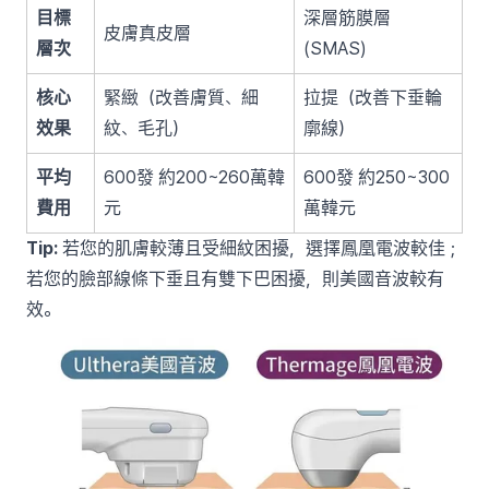
目標
深層筋膜層
皮膚真皮層
層次
(SMAS)
核心
緊緻（改善膚質、細
拉提（改善下垂輪
效果
紋、毛孔）
廓線）
平均
600發 約200~260萬韓
600發 約250~300
費用
元
萬韓元
Tip:
若您的肌膚較薄且受細紋困擾，選擇鳳凰電波較佳；
若您的臉部線條下垂且有雙下巴困擾，則美國音波較有
效。