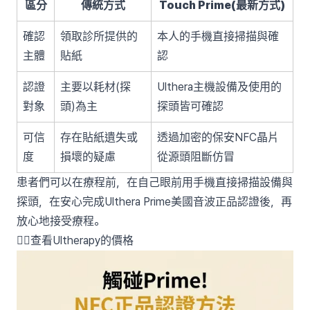
區分
傳統方式
Touch Prime(最新方式)
確認
領取診所提供的
本人的手機直接掃描與確
主體
貼紙
認
認證
主要以耗材(探
Ulthera主機設備及使用的
對象
頭)為主
探頭皆可確認
可信
存在貼紙遺失或
透過加密的保安NFC晶片
度
損壞的疑慮
從源頭阻斷仿冒
患者們可以在療程前，在自己眼前用手機直接掃描設備與
探頭，在安心完成Ulthera Prime美國音波正品認證後，再
放心地接受療程。
👉🏻查看Ultherapy的價格