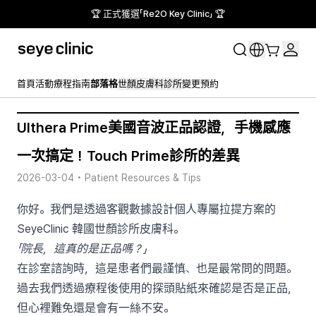
🏆 正式獲選「Re2O Key Clinic」 🏆
首頁
活動
療程指南
部落格
世顏皮膚科診所
變更預約
Ulthera Prime美國音波正品認證，手機感應
一次搞定！Touch Prime診所的差異
2026-03-04
•
Patient Resources & Tips
你好。我們是透過客觀數據設計個人專屬拉提方案的
SeyeClinic 韓國世顏診所皮膚科。
「院長，這真的是正品嗎？」
在診室諮詢時，這是患者們最謹慎、也是最常問的問題。
過去我們透過療程後使用的探頭貼紙來確認是否是正品，
但心裡難免還是會有一絲不安。