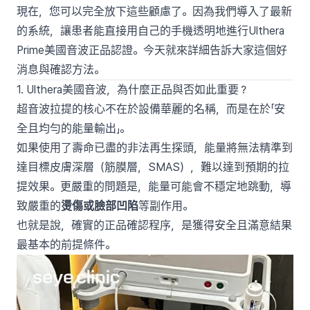
現在，您可以完全放下這些顧慮了。因為我們導入了最新
的系統，讓患者能直接用自己的手機透明地進行Ulthera
Prime美國音波正品認證。今天就來詳細告訴大家這個好
消息與確認方法。
1. Ulthera美國音波，為什麼正品與否如此重要？
超音波拉提的核心不在於設備華麗的名稱，而是在於「安
全且均勻的能量輸出」。
如果使用了壽命已盡的非法再生探頭，能量將無法精準到
達目標皮膚深層（筋膜層，SMAS），難以達到預期的拉
提效果。更嚴重的問題是，能量可能會不穩定地跳動，導
致嚴重的
燙傷或臉部凹陷
等副作用。
也就是說，確實的正品確認程序，是獲得安全且滿意結果
最基本的前提條件。