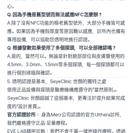
心。
Q. 因為手機是舊型號而無法感應NFC怎麼辦？
A.除了沒有NFC功能的極老舊型號外，大部分手機皆可感
應。如果因為手機殼厚度等原因難以感應，診所內也備有
專用設備，可以協助您透明地進行認證。
Q. 根據發數如果使用了多個探頭，可以全部確認嗎？
A.是的，當然可以。無論是針對臉部部位與皮膚層使用的
4.5mm、3.0mm、1.5mm等多個探頭，每一個探頭都可以
進行個別掃描與確認。
5. 透明認證是基本，SeyeClinic 世顏的獨特之處
使用正品設備與探頭是醫療機構應遵守的「當然原則」。
SeyeClinic 世顏超越了這個基本，更專注於提升結果完成
度的「設計差異」。
官方認證診所：
身為Merz公司認證的官方Ulthera診所，
我們嚴格遵守正品·足量療程。
EVE LAB精密診斷：我們不會千篇一律地操作療程。透過