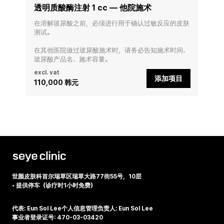
透明质酸酶注射 1 cc — 他院施术
在溶解玻尿酸之前，必须进行用于确认过敏反应的皮肤
测试。

在其他医院做过玻尿酸施术时，请务必告知施术时间、
玻尿酸产品名、施术容量。
excl. vat
添加项目
110,000 韩元
世颜皮肤科
首尔瑞草区瑞草大路77街55号，10层
•
提供停车（诊疗时1小时免费）
代表: Eun Sol Lee
个人信息管理负责人: Eun Sol Lee
事业者登录证号: 470-03-03420