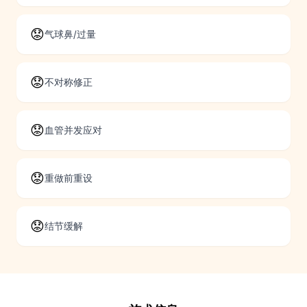
😟
气球鼻/过量
😟
不对称修正
😟
血管并发应对
😟
重做前重设
😟
结节缓解