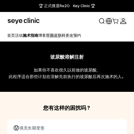
🏆 正式獲選Re2O Key Clinic 🏆
首页
活动
施术指南
博客
世颜皮肤科
更改预约
玻尿酸溶解注射
如果你不喜欢很久以前做的玻尿酸，

此程序适合那些计划在溶解先前执行的玻尿酸后再次施术的人。
您有这样的困扰吗？
😟
填充长期变形