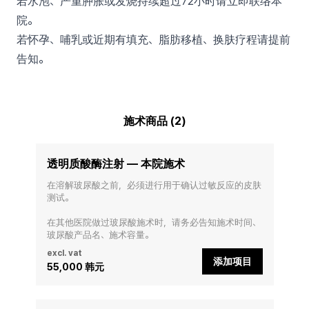
若水泡、严重肿胀或发烧持续超过72小时请立即联络本
院。
若怀孕、哺乳或近期有填充、脂肪移植、换肤疗程请提前
告知。
施术商品 (2)
透明质酸酶注射 — 本院施术
在溶解玻尿酸之前，必须进行用于确认过敏反应的皮肤
测试。

在其他医院做过玻尿酸施术时，请务必告知施术时间、
玻尿酸产品名、施术容量。
excl. vat
添加项目
55,000 韩元