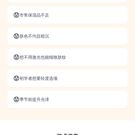
😟
市售保湿品不足
😟
肤色不均且暗沉
😟
想不用激光也能细致肤纹
😟
初学者想要轻度选项
😟
季节前提升光泽