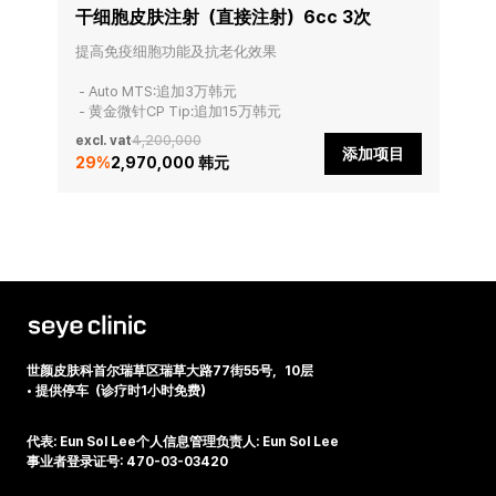
干细胞皮肤注射（直接注射）6cc 3次
提高免疫细胞功能及抗老化效果

 - Auto MTS:追加3万韩元

 - 黄金微针CP Tip:追加15万韩元
excl. vat
4,200,000
添加项目
29
%
2,970,000 韩元
世颜皮肤科
首尔瑞草区瑞草大路77街55号，10层
•
提供停车（诊疗时1小时免费）
代表: Eun Sol Lee
个人信息管理负责人: Eun Sol Lee
事业者登录证号: 470-03-03420