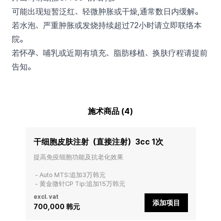
可能出现短暂泛红、轻微肿胀或干燥,通常数日内缓解。
若水泡、严重肿胀或发烧持续超过72小时请立即联络本
院。
若怀孕、哺乳或近期有填充、脂肪移植、换肤疗程请提前
告知。
施术商品 (4)
干细胞皮肤注射（直接注射）3cc 1次
提高免疫细胞功能及抗老化效果

 - Auto MTS:追加3万韩元

 - 黄金微针CP Tip:追加15万韩元
excl. vat
添加项目
700,000 韩元