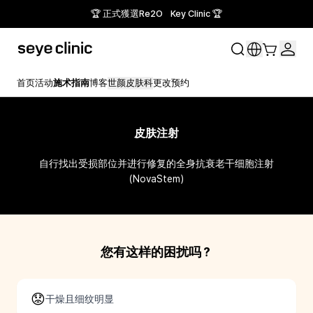
🏆 正式獲選Re2O Key Clinic 🏆
首页
活动
施术指南
博客
世颜皮肤科
更改预约
皮肤注射
自行找出受损部位并进行修复的全身抗衰老干细胞注射
（NovaStem）
您有这样的困扰吗？
😟
干燥且细纹明显