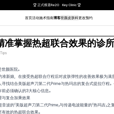
🏆 正式獲選Re2O Key Clinic 🏆
首页
活动
施术指南
博客
世颜皮肤科
更改预约
精准掌握热超联合效果的诊所
Tips
是世颜医院。
的准新娘，在接受热超联合疗程后对皮肤弹性的改善效果极为满
寻找结合美版超声刀第二代Prime与热玛吉的复合式提拉疗程
作前必须确认的3大核心信息。
的原理与复合加乘效果
音波的「美版超声刀第二代Prime」与传递电波能量的「热玛吉」
更有效的热超联合效果。