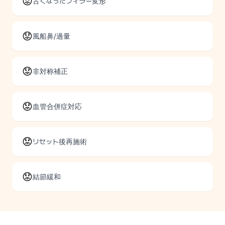
😟
古くなったフィラー変形
😟
風船鼻/過量
😟
非対称補正
😟
血管合併症対応
😟
リセット後再施術
😟
結節緩和