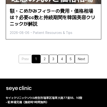
額・こめかみフィラーの費用・価格相場
は？必要cc数と持続期間を韓国美容クリ
ニックが解説
2026-08-06
•
Patient Resources & Tips
Prev
1
2
3
4
5
Next
セイェクリニック
ソウル特別市瑞草区瑞草大路77道55、10階
•
駐車場完備（施術時1時間無料）