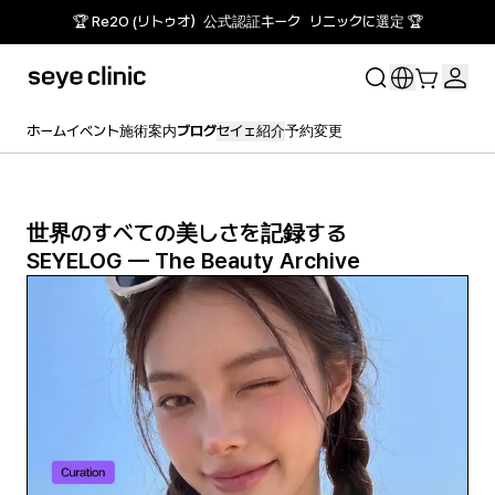
🏆 Re2O (リトゥオ）公式認証キーク リニックに選定 🏆
ホーム
イベント
施術案内
ブログ
セイェ紹介
予約変更
世界のすべての美しさを記録する
SEYELOG — The Beauty Archive