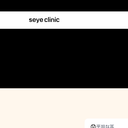
😟
平坦な耳