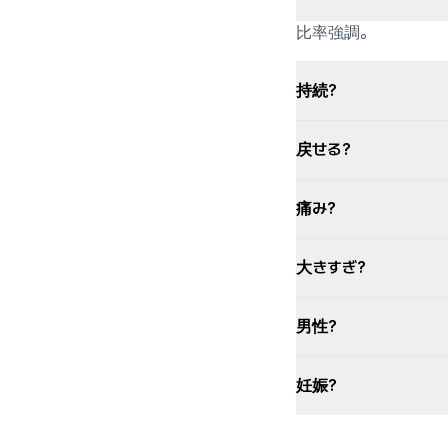
比率強調。
持続?
戻せる?
痛み?
大きすぎ?
男性?
妊娠?