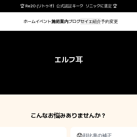
🏆 Re2O (リトゥオ）公式認証キーク リニックに選定 🏆
ホーム
イベント
施術案内
ブログ
セイェ紹介
予約変更
エルフ耳
こんなお悩みありませんか？
😟
顔比率の補正