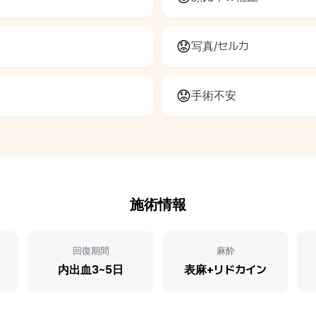
😟
写真/セルカ
😟
手術不安
施術情報
回復期間
麻酔
内出血3~5日
表麻+リドカイン