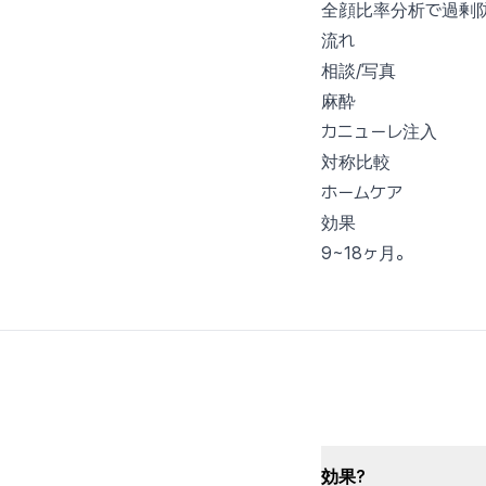
全顔比率分析で過剰
流れ
相談/写真
麻酔
カニューレ注入
対称比較
ホームケア
効果
9~18ヶ月。
効果?