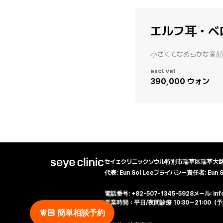
エルフ耳・ベ
小さくてなめらかな童顔
excl. vat
390,000 ウォン
セイェクリニック
ソウル特別市瑞草区瑞草大路7
代表: Eun Sol Lee
プライバシー責任者: Eun So
電話番号: +82-507-1345-5928
メール: inf
営業時間：平日/夜間診療 10:30～21:00（予約
🧚🏻‍️ 簡単相談予約