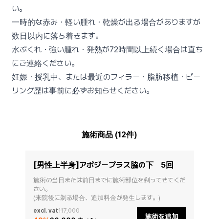
い。
一時的な赤み・軽い腫れ・乾燥が出る場合がありますが
数日以内に落ち着きます。
水ぶくれ・強い腫れ・発熱が72時間以上続く場合は直ち
にご連絡ください。
妊娠・授乳中、または最近のフィラー・脂肪移植・ピー
リング歴は事前に必ずお知らせください。
施術商品 (12件)
[男性上半身]アポジープラス脇の下 5回
施術の当日または前日までに施術部位を剃ってきてくだ
さい。

(来院後に剃る場合、追加料金が発生します。)
excl. vat
117,000
施術を追加