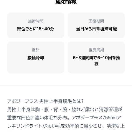
施術情報
施術時間
回復期間
部位ごとに15~40分
当日から日常復帰可能
麻酔
推奨周期
接触冷却
6~8週間隔で6~10回を推
奨
アポジープラス 男性上半身脱毛とは?
男性上半身は胸・腹・背・腕・脇など露出と清潔管理が
重要な部位に濃い体毛が分布。アポジープラス755nmア
レキサンドライトが太い毛を効率的に減少させ、清潔な上