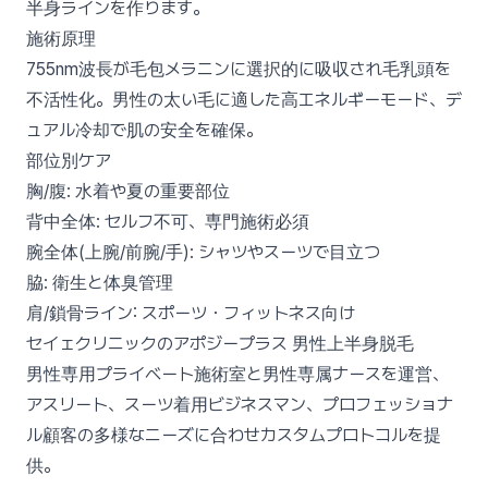
半身ラインを作ります。
施術原理
755nm波長が毛包メラニンに選択的に吸収され毛乳頭を
不活性化。男性の太い毛に適した高エネルギーモード、デ
ュアル冷却で肌の安全を確保。
部位別ケア
胸/腹: 水着や夏の重要部位
背中全体: セルフ不可、専門施術必須
腕全体(上腕/前腕/手): シャツやスーツで目立つ
脇: 衛生と体臭管理
肩/鎖骨ライン: スポーツ・フィットネス向け
セイェクリニックのアポジープラス 男性上半身脱毛
男性専用プライベート施術室と男性専属ナースを運営、
アスリート、スーツ着用ビジネスマン、プロフェッショナ
ル顧客の多様なニーズに合わせカスタムプロトコルを提
供。