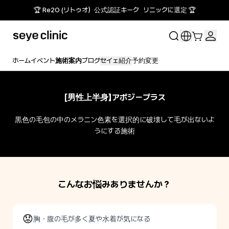
🏆 Re2O (リトゥオ）公式認証キーク リニックに選定 🏆
ホーム
イベント
施術案内
ブログ
セイェ紹介
予約変更
[男性上半身】アポジープラス
黒色の毛包の中のメラニン色素を選択的に破壊して毛が出ないよ
うにする施術
こんなお悩みありませんか？
😟
胸・腹の毛が多く夏や水着が気になる