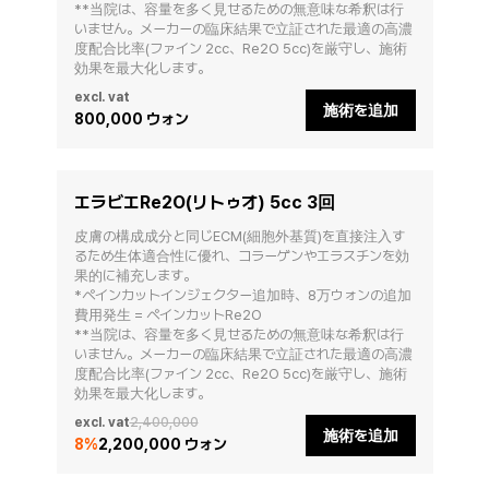
**当院は、容量を多く見せるための無意味な希釈は行
いません。メーカーの臨床結果で立証された最適の高濃
度配合比率(ファイン 2cc、Re2O 5cc)を厳守し、施術
効果を最大化します。
excl. vat
施術を追加
800,000 ウォン
エラビエRe2O(リトゥオ) 5cc 3回
皮膚の構成成分と同じECM(細胞外基質)を直接注入す
るため生体適合性に優れ、コラーゲンやエラスチンを効
果的に補充します。

*ペインカットインジェクター追加時、8万ウォンの追加
費用発生 = ペインカットRe2O

**当院は、容量を多く見せるための無意味な希釈は行
いません。メーカーの臨床結果で立証された最適の高濃
度配合比率(ファイン 2cc、Re2O 5cc)を厳守し、施術
効果を最大化します。
excl. vat
2,400,000
施術を追加
8
%
2,200,000 ウォン