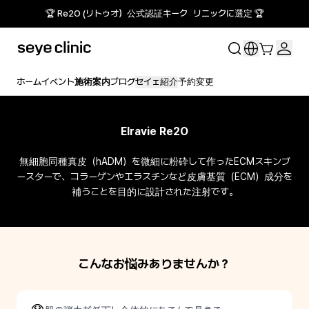
🏆 Re2O (リトゥオ）公式認証キーク リニックに選定 🏆
ホーム
イベント
施術案内
ブログ
セイェ紹介
予約変更
Elravie Re2O
無細胞同種真皮（hADM）を微細に粉砕して作ったECMスキンブ
ースターで、コラーゲンやエラスチンなど皮膚基質（ECM）成分を
補うことを目的に設計された注射です。
こんなお悩みありませんか？