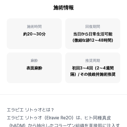
施術情報
施術時間
回復期間
約20〜30分
当日から日常生活可能
（微細な跡12〜48時間）
麻酔
推奨周期
表面麻酔
初回3〜4回（2〜4週間
隔）/ その後維持施術推奨
エラビエ リトゥオとは？
エラビエ リトゥオ（Elravie Re2O）は、ヒト同種真皮
（hADM）から抽出したコラーゲン組織を直接肌に注入す