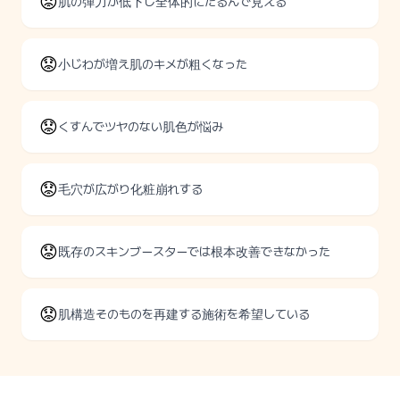
😟
肌の弾力が低下し全体的にたるんで見える
😟
小じわが増え肌のキメが粗くなった
😟
くすんでツヤのない肌色が悩み
😟
毛穴が広がり化粧崩れする
😟
既存のスキンブースターでは根本改善できなかった
😟
肌構造そのものを再建する施術を希望している