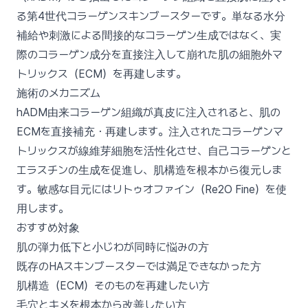
る第4世代コラーゲンスキンブースターです。単なる水分
補給や刺激による間接的なコラーゲン生成ではなく、実
際のコラーゲン成分を直接注入して崩れた肌の細胞外マ
トリックス（ECM）を再建します。
施術のメカニズム
hADM由来コラーゲン組織が真皮に注入されると、肌の
ECMを直接補充・再建します。注入されたコラーゲンマ
トリックスが線維芽細胞を活性化させ、自己コラーゲンと
エラスチンの生成を促進し、肌構造を根本から復元しま
す。敏感な目元にはリトゥオファイン（Re2O Fine）を使
用します。
おすすめ対象
肌の弾力低下と小じわが同時に悩みの方
既存のHAスキンブースターでは満足できなかった方
肌構造（ECM）そのものを再建したい方
毛穴とキメを根本から改善したい方