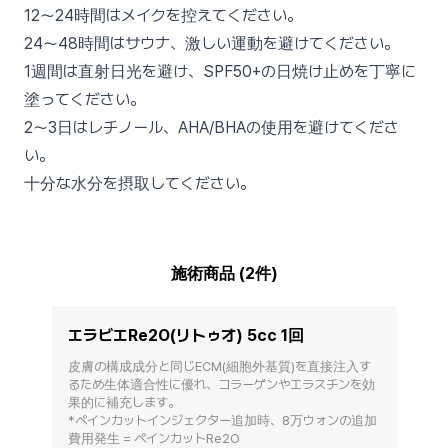
12〜24時間はメイクを控えてください。
24〜48時間はサウナ、激しい運動を避けてください。
1週間は直射日光を避け、SPF50+の日焼け止めを丁寧に
塗ってください。
2〜3日はレチノール、AHA/BHAの使用を避けてくださ
い。
十分な水分を摂取してください。
施術商品 (2件)
エラビエRe2O(リトゥオ) 5cc 1回
皮膚の構成成分と同じECM(細胞外基質)を直接注入す
るため生体適合性に優れ、コラーゲンやエラスチンを効
果的に補充します。

*ペインカットインジェクター追加時、8万ウォンの追加
費用発生 = ペインカットRe2O
