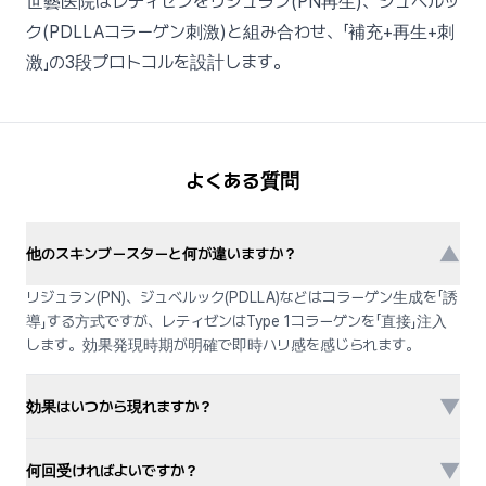
世藝医院はレティゼンをリジュラン(PN再生)、ジュベルッ
ク(PDLLAコラーゲン刺激)と組み合わせ、「補充+再生+刺
激」の3段プロトコルを設計します。
よくある質問
▼
他のスキンブースターと何が違いますか？
リジュラン(PN)、ジュベルック(PDLLA)などはコラーゲン生成を「誘
導」する方式ですが、レティゼンはType 1コラーゲンを「直接」注入
します。効果発現時期が明確で即時ハリ感を感じられます。
▼
効果はいつから現れますか？
▼
何回受ければよいですか？