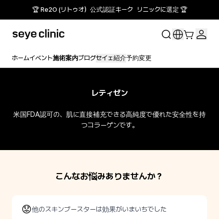
🏆 Re2O (リトゥオ）公式認証キーク リニックに選定 🏆
ホーム
イベント
施術案内
ブログ
セイェ紹介
予約変更
レティゼン
米国FDA認可の、肌に直接補充できる高純度で優れた安全性を持
つコラーゲンです。
こんなお悩みありませんか？
😟
他のスキンブースターは効果がいまいちでした