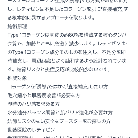
ースターがコラーゲン「生成を誘導」する方式であるのに対
し、レティゼンは不足したコラーゲンを肌に「直接補充」す
る根本的に異なるアプローチを取ります。
施術原理
Type 1コラーゲンは真皮の約80%を構成する核心タンパ
ク質で、加齢とともに急激に減少します。レティゼンはこ
のType 1コラーゲン成分そのものを注入し、不足分を即
時補充し、周辺組織とよく融和するよう設計されていま
す。結節リスクと炎症反応が比較的少ないです。
推奨対象
コラーゲンを「誘導」ではなく「直接補充」したい方
毛穴縮小と肌密度改善が必要な方
即時のハリ感を求める方
水分油分バランス調節と肌バリア強化が必要な方
結節リスクのない安全なブースターをお探しの方
世藝医院のレティゼン