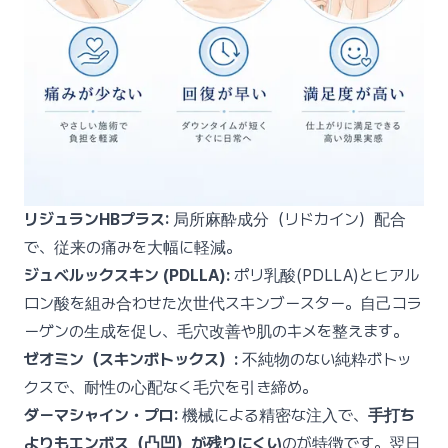
リジュランHBプラス:
局所麻酔成分（リドカイン）配合
で、従来の痛みを大幅に軽減。
ジュベルックスキン (PDLLA):
ポリ乳酸(PDLLA)とヒアル
ロン酸を組み合わせた次世代スキンブースター。自己コラ
ーゲンの生成を促し、毛穴改善や肌のキメを整えます。
ゼオミン（スキンボトックス）:
不純物のない純粋ボトッ
クスで、耐性の心配なく毛穴を引き締め。
ダーマシャイン・プロ:
機械による精密な注入で、
手打ち
よりもエンボス（凸凹）が残りにくい
のが特徴です。翌日