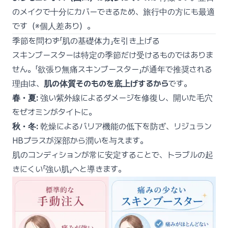
のメイクで十分にカバーできるため、旅行中の方にも最適
です（※個人差あり）。
季節を問わず「肌の基礎体力」を引き上げる
スキンブースターは特定の季節だけ受けるものではありま
せん。「欲張り無痛スキンブースター」が通年で推奨される
理由は、
肌の体質そのものを底上げするから
です。
春・夏:
強い紫外線によるダメージを修復し、開いた毛穴
をゼオミンがタイトに。
秋・冬:
乾燥によるバリア機能の低下を防ぎ、リジュラン
HBプラスが深部から潤いを与えます。
肌のコンディションが常に安定することで、トラブルの起
きにくい「強い肌」へと導きます。