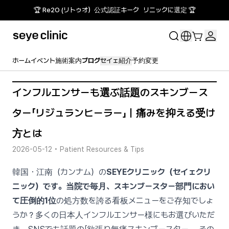
🏆 Re2O (リトゥオ）公式認証キーク リニックに選定 🏆
ホーム
イベント
施術案内
ブログ
セイェ紹介
予約変更
インフルエンサーも選ぶ話題のスキンブース
ター「リジュランヒーラー」｜痛みを抑える受け
方とは
2026-05-12
•
Patient Resources & Tips
韓国・江南（カンナム）の
SEYEクリニック（セイェクリ
ニック）です。当院で毎月、スキンブースター部門におい
て圧倒的1位
の処方数を誇る看板メニューをご存知でしょ
うか？多くの日本人インフルエンサー様にもお選びいただ