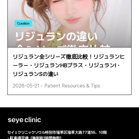
リジュラン全シリーズ徹底比較！リジュランヒ
ーラー・リジュランHBプラス・リジュランI・
リジュランSの違い
2026-05-21
•
Patient Resources & Tips
セイェクリニック
ソウル特別市瑞草区瑞草大路77道55、10階
•
駐車場完備（施術時1時間無料）