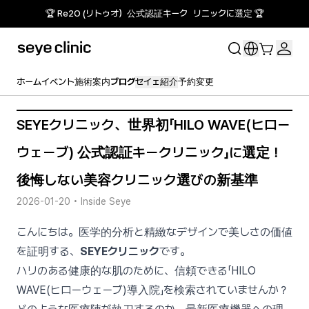
🏆 Re2O (リトゥオ）公式認証キーク リニックに選定 🏆
ホーム
イベント
施術案内
ブログ
セイェ紹介
予約変更
SEYEクリニック、世界初「HILO WAVE(ヒロー
ウェーブ) 公式認証キークリニック」に選定！
後悔しない美容クリニック選びの新基準
2026-01-20
•
Inside Seye
こんにちは。医学的分析と精緻なデザインで美しさの価値
を証明する、
SEYEクリニック
です。
ハリのある健康的な肌のために、信頼できる「HILO
WAVE(ヒローウェーブ)導入院」を検索されていませんか？