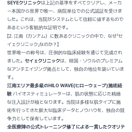
SEYEクリニック
は上記の基準をすべてクリアし、メーカ
ー本国から世界で唯一、病院単位での公式認証を受けま
した。これは、当院がシステムとして信頼に値するもので
あるという客観的な証明です。
【2. 江南（カンナム）に数あるクリニックの中で、なぜ「セ
イェクリニック」なのか？】
世界唯一の称号は、圧倒的な臨床経験を通じて完成され
ました。
セイェクリニック
は、韓国・ソウルのプレミアム
なアンチエイジング拠点として、独自の地位を築いていま
す。
江南エリア最多級のHILO WAVE(ヒローウェーブ)施術経
験
バイオスティミュレーターは、肌の状態に応じた精緻
な注入設計が核となります。当院は多様な肌タイプに施
術を行ってきた膨大な臨床データとノウハウを、独自の競
争力として保有しています。
全医療陣の公式トレーニング修了による一貫したクオリテ