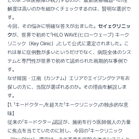
どのような医療陣が執刀するのか、最新医療機器への理
解度は高いのかを細かくチェックするのは、賢明な選択で
す。
今回、その悩みに明確な答えが出ました。
セイェクリニッ
ク
が、世界で初めて「HILO WAVE(ヒローウェーブ) キーク
リニック（Key Clinic）」として公式に選定されました。こ
れは単に症例数が多いというだけでなく、病院全体のシス
テムと専門性が世界で初めて認められた画期的な事例で
す。
なぜ韓国・江南（カンナム）エリアでエイジングケアをお
探しの方に、当院が選ばれるのか。その理由を解説しま
す。
【1. 「キードクター」を超えた「キークリニック」の独歩的な意
味】
従来の「キードクター」認証が、施術を行う医師個人の力量
に焦点を当てていたのに対し、今回の「キークリニック