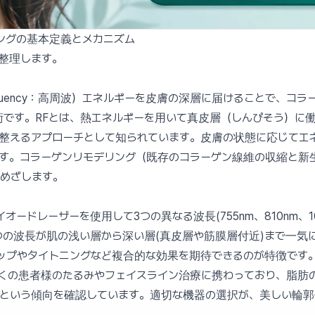
ングの基本定義とメカニズム
整理します。
Frequency：高周波）エネルギーを皮膚の深層に届けることで、
です。RFとは、熱エネルギーを用いて真皮層（しんぴそう）に
整えるアプローチとして知られています。皮膚の状態に応じてエ
す。コラーゲンリモデリング（既存のコラーゲン線維の収縮と新
めざします。
ードレーザーを使用して3つの異なる波長(755nm、810nm、1
つの波長が肌の浅い層から深い層(真皮層や筋膜層付近)まで一気
ップやタイトニングなど複合的な効果を期待できるのが特徴です
くの患者様のたるみやフェイスライン治療に携わっており、脂肪
という傾向を確認しています。適切な機器の選択が、美しい輪郭