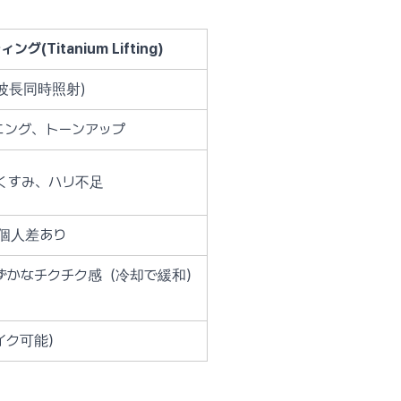
(Titanium Lifting)
3波長同時照射)
ニング、トーンアップ
くすみ、ハリ不足
個人差あり
ずかなチクチク感（冷却で緩和）
イク可能）