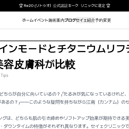
🏆 Re2O (リトゥオ）公式認証キーク リニックに選定 🏆
ホーム
イベント
施術案内
ブログ
セイェ紹介
予約変更
新】インモードとチタニウムリ
美容皮膚科が比較
 Tips
、どちらが自分に向いているの？」「たるみが気になっているけれど
差があるの？」――このような疑問を持ちながら江南（カンナム）の
ングは、どちらも肌の引き締めやリフトアップ効果が期待できる
・ダウンタイムの特徴がそれぞれ異なります。セイェクリニック