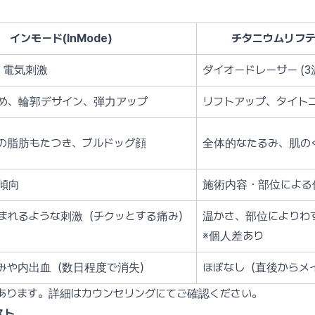
インモード(InMode)
チタニウムリフティング
＋ 電気刺激
ダイオードレーザー (
め、輪郭デザイン、弾力アップ
リフトアップ、タイト
の脂肪もたつき、ブルドッグ顔
全体的なたるみ、肌の
傾向
施術内容・部位による
まれるような刺激（チクッとする痛み）
温かさ、部位によりわ
※個人差あり
みや内出血（数日程度で消失）
ほぼなし（直後からメ
あります。詳細はカウンセリングにてご確認ください。
スト