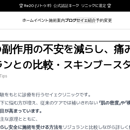
🏆 Re2O (リトゥオ）公式認証キーク リニックに選定 🏆
ホーム
イベント
施術案内
ブログ
セイェ紹介
予約変更
の副作用の不安を減らし、痛
ランとの比較・スキンブース
Tips
験をもとに診療を行うセイェクリニックです。
低下に悩む方が増え、従来のケアでは補いきれない
「肌の密度」や「
注目が高まっています。
の主な原理とともに、
らし安全に施術を受ける方法を
リジュランと比較しながら詳しく