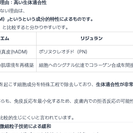
い理由：高い生体適合性
ない理由は、
DM）」というという成分的特性によるものです。
）と比較すると分かりやすいです。
ィエム
リジュラン
真皮(hADM)
ポリヌクレオチド（PN）
い肌環境を再構築
細胞へのシグナル伝達でコラーゲン合成を間
応を起こす細胞成分を特殊工程で除去しており、
生体適合性が非
がらも、免疫反応を最小化するため、皮膚内での拒否反応の可能
も比較的生じにくいと言われています。
超微細粒子技術による緩和