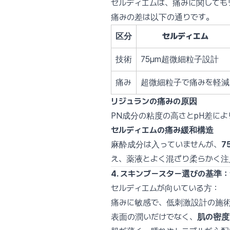
セルディエムは、痛みに関しても
痛みの差は以下の通りです。
区分
セルディエム
技術
75µm超微細粒子設計
痛み
超微細粒子で痛みを軽減
リジュランの痛みの原因
PN成分の粘度の高さとpH差に
セルディエムの痛み緩和構造
麻酔成分は入っていませんが、
7
え、薬液とよく混ざり柔らかく注
4. スキンブースター選びの基準：
セルディエムが向いている方：
痛みに敏感で、低刺激設計の施
表面の潤いだけでなく、
肌の密度