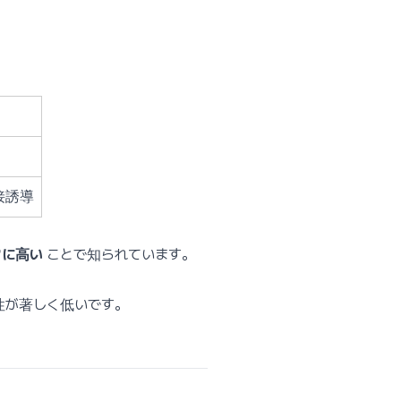
接誘導
常に高い
ことで知られています。
性が著しく低いです。