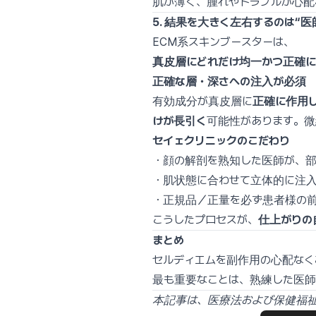
肌が薄く、腫れやトラブルが心配
5. 結果を大きく左右するのは“医
ECM系スキンブースターは、
真皮層にどれだけ均一かつ正確に
正確な層・深さへの注入が必須
有効成分が真皮層に
正確に作用
けが長引く
可能性があります。
セイェクリニックのこだわり
・顔の解剖を熟知した医師が、
・肌状態に合わせて立体的に注
・正規品／正量を必ず患者様の
こうしたプロセスが、
仕上がりの
まとめ
セルディエムを副作用の心配なく
最も重要なことは、熟練した医師
本記事は、医療法および保健福祉