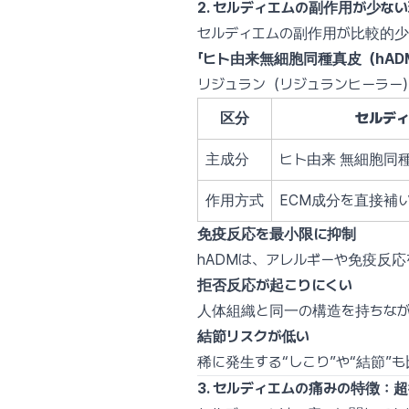
2. セルディエムの副作用が少な
セルディエムの副作用が比較的少
「ヒト由来無細胞同種真皮（hA
リジュラン（リジュランヒーラー
区分
セルデ
主成分
ヒト由来 無細胞同種
作用方式
ECM成分を直接補
免疫反応を最小限に抑制
hADMは、アレルギーや免疫反
拒否反応が起こりにくい
人体組織と同一の構造を持ちな
結節リスクが低い
稀に発生する“しこり”や“結節”
3. セルディエムの痛みの特徴：