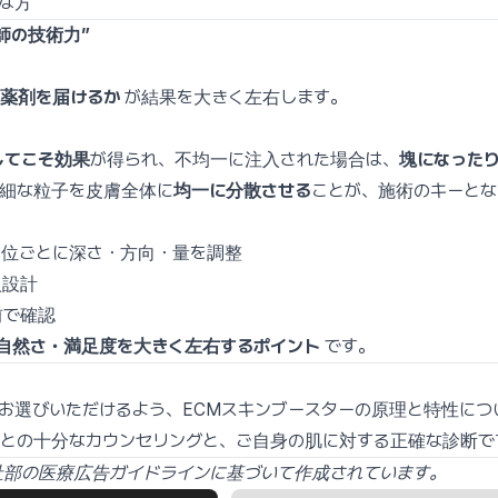
な方
師の技術力”
薬剤を届けるか
が結果を大きく左右します。
してこそ効果
が得られ、不均一に注入された場合は、
塊になった
微細な粒子を皮膚全体に
均一に分散させる
ことが、施術のキーとな
部位ごとに深さ・方向・量を調整
入設計
前で確認
自然さ・満足度を大きく左右するポイント
です。
お選びいただけるよう、ECMスキンブースターの原理と特性につ
との十分なカウンセリングと、ご自身の肌に対する正確な診断で
部の医療広告ガイドラインに基づいて作成されています。