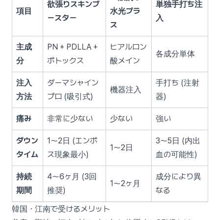
欲張りスキンブ
単独手打ち注
項目
水光プラ
ースター
入
ス
主成
PN + PDLLA +
ヒアルロン
各成分単体
分
ボトックス
酸メイン
注入
ダーマシャイン
手打ち (注射
機器注入
方法
プロ (吸引式)
器)
痛み
非常に少ない
少ない
強い
ダウン
1〜2日 (エンボ
3〜5日 (内出
1〜2日
タイム
ス現象最小)
血の可能性)
持続
4〜6ヶ月 (3回
成分により異
1〜2ヶ月
期間
推奨)
なる
韓国・江南で受けるメリット