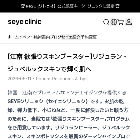
🏆 Re2O (リトゥオ）公式認証キーク リニックに選定 🏆
ホーム
イベント
施術案内
ブログ
セイェ紹介
予約変更
【江南 欲張りスキンブースター】リジュラン・
ジュベルックスキンで輝く肌へ
2026-05-11
•
Patient Resources & Tips
韓国・江南でプレミアムなアンチエイジングを提供する
SEYEクリニック（セイェクリニック）です。お肌の乾
燥、弾力低下、小じわなど、一度に解決したいと願う方
のために、当院では「欲張りスキンブースター」プログラム
をご用意しています。リジュランヒーラー、ジュベルック
スキン、スキンボトックスを最新のダーマシャインプロ
で