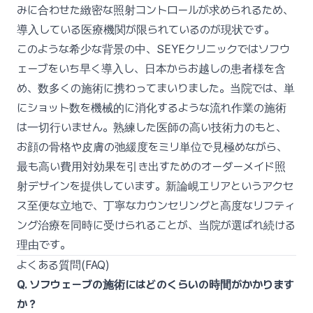
みに合わせた緻密な照射コントロールが求められるため、
導入している医療機関が限られているのが現状です。
このような希少な背景の中、SEYEクリニックではソフウ
ェーブをいち早く導入し、日本からお越しの患者様を含
め、数多くの施術に携わってまいりました。当院では、単
にショット数を機械的に消化するような流れ作業の施術
は一切行いません。熟練した医師の高い技術力のもと、
お顔の骨格や皮膚の弛緩度をミリ単位で見極めながら、
最も高い費用対効果を引き出すためのオーダーメイド照
射デザインを提供しています。新論峴エリアというアクセ
ス至便な立地で、丁寧なカウンセリングと高度なリフティ
ング治療を同時に受けられることが、当院が選ばれ続ける
理由です。
よくある質問(FAQ)
Q. ソフウェーブの施術にはどのくらいの時間がかかります
か？