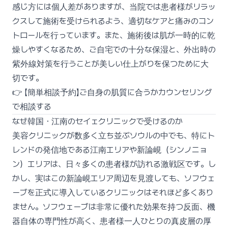
感じ方には個人差がありますが、当院では患者様がリラッ
クスして施術を受けられるよう、適切なケアと痛みのコン
トロールを行っています。また、施術後は肌が一時的に乾
燥しやすくなるため、ご自宅での十分な保湿と、外出時の
紫外線対策を行うことが美しい仕上がりを保つために大
切です。
👉
【簡単相談予約】ご自身の肌質に合うかカウンセリング
で相談する
なぜ韓国・江南のセイェクリニックで受けるのか
美容クリニックが数多く立ち並ぶソウルの中でも、特にト
レンドの発信地である江南エリアや新論峴（シンノニョ
ン）エリアは、日々多くの患者様が訪れる激戦区です。し
かし、実はこの新論峴エリア周辺を見渡しても、ソフウェ
ーブを正式に導入しているクリニックはそれほど多くあり
ません。ソフウェーブは非常に優れた効果を持つ反面、機
器自体の専門性が高く、患者様一人ひとりの真皮層の厚