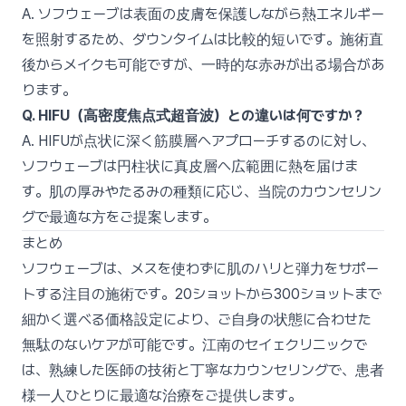
A. ソフウェーブは表面の皮膚を保護しながら熱エネルギー
を照射するため、ダウンタイムは比較的短いです。施術直
後からメイクも可能ですが、一時的な赤みが出る場合があ
ります。
Q. HIFU（高密度焦点式超音波）との違いは何ですか？
A. HIFUが点状に深く筋膜層へアプローチするのに対し、
ソフウェーブは円柱状に真皮層へ広範囲に熱を届けま
す。肌の厚みやたるみの種類に応じ、当院のカウンセリン
グで最適な方をご提案します。
まとめ
ソフウェーブは、メスを使わずに肌のハリと弾力をサポー
トする注目の施術です。20ショットから300ショットまで
細かく選べる価格設定により、ご自身の状態に合わせた
無駄のないケアが可能です。江南のセイェクリニックで
は、熟練した医師の技術と丁寧なカウンセリングで、患者
様一人ひとりに最適な治療をご提供します。