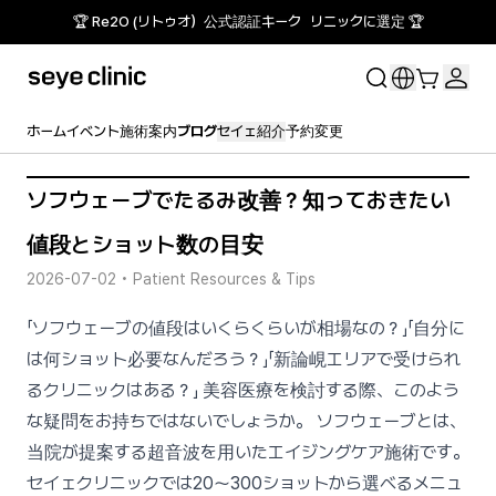
🏆 Re2O (リトゥオ）公式認証キーク リニックに選定 🏆
ホーム
イベント
施術案内
ブログ
セイェ紹介
予約変更
ソフウェーブでたるみ改善？知っておきたい
値段とショット数の目安
2026-07-02
•
Patient Resources & Tips
「ソフウェーブの値段はいくらくらいが相場なの？」「自分に
は何ショット必要なんだろう？」「新論峴エリアで受けられ
るクリニックはある？」 美容医療を検討する際、このよう
な疑問をお持ちではないでしょうか。 ソフウェーブとは、
当院が提案する超音波を用いたエイジングケア施術です。
セイェクリニックでは20〜300ショットから選べるメニュ