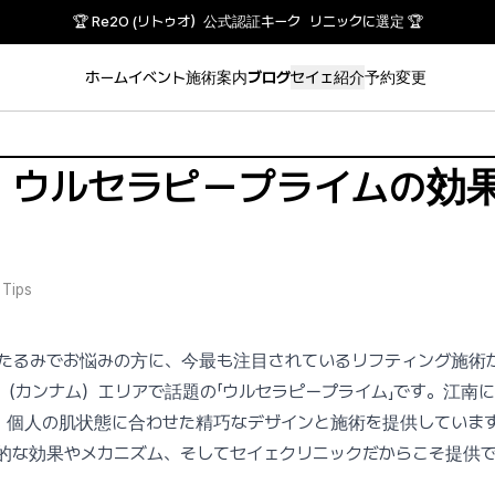
🏆 Re2O (リトゥオ）公式認証キーク リニックに選定 🏆
ホーム
イベント
施術案内
ブログ
セイェ紹介
予約変更
ウルセラピープライムの効果
 Tips
たるみでお悩みの方に、今最も注目されているリフティング施術
（カンナム）エリアで話題の「ウルセラピープライム」です。江南
は、個人の肌状態に合わせた精巧なデザインと施術を提供していま
的な効果やメカニズム、そしてセイェクリニックだからこそ提供