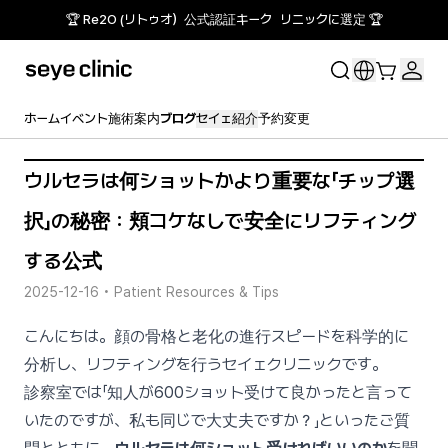
🏆 Re2O (リトゥオ）公式認証キーク リニックに選定 🏆
ホーム
イベント
施術案内
ブログ
セイェ紹介
予約変更
ウルセラは何ショットかより重要な「チップ選
択」の秘密：頬コケなしで安全にリフティング
する公式
2025-12-16
•
Patient Resources & Tips
こんにちは。顔の骨格と老化の進行スピードを科学的に
分析し、リフティングを行うセイェクリニックです。
診察室では「知人が600ショット受けて良かったと言って
いたのですが、私も同じで大丈夫ですか？」といったご質