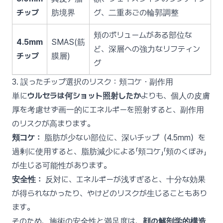
チップ
肪境界
グ、二重あごの輪郭調整
頬のボリュームがある部位な
4.5mm
SMAS(筋
ど、深層への強力なリフティン
チップ
膜層)
グ
3. 誤ったチップ選択のリスク：頬コケ・副作用
単に
ウルセラは何ショット照射したか
よりも、個人の皮膚
厚を考慮せず画一的にエネルギーを照射すると、副作用
のリスクが高まります。
頬コケ：
脂肪が少ない部位に、深いチップ（4.5mm）を
過剰に使用すると、脂肪減少による「頬コケ」「頬のくぼみ」
が生じる可能性があります。
安全性：
反対に、エネルギーが浅すぎると、十分な効果
が得られなかったり、やけどのリスクが生じることもあり
ます。
そのため、施術の安全性と満足度は、
顔の解剖学的構造