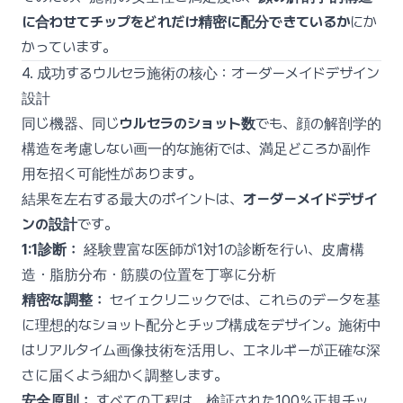
に合わせてチップをどれだけ精密に配分できているか
にか
かっています。
4. 成功するウルセラ施術の核心：オーダーメイドデザイン
設計
同じ機器、同じ
ウルセラのショット数
でも、顔の解剖学的
構造を考慮しない画一的な施術では、満足どころか副作
用を招く可能性があります。
結果を左右する最大のポイントは、
オーダーメイドデザイ
ンの設計
です。
1:1診断：
経験豊富な医師が1対1の診断を行い、皮膚構
造・脂肪分布・筋膜の位置を丁寧に分析
精密な調整：
セイェクリニックでは、これらのデータを基
に理想的なショット配分とチップ構成をデザイン。施術中
はリアルタイム画像技術を活用し、エネルギーが正確な深
さに届くよう細かく調整します。
安全原則：
すべての工程は、検証された100％正規チッ