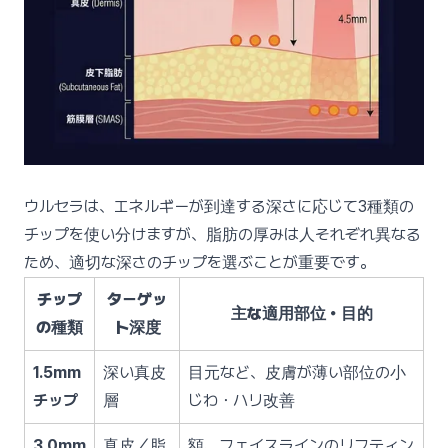
ウルセラは、エネルギーが到達する深さに応じて3種類の
チップを使い分けますが、脂肪の厚みは人それぞれ異なる
ため、適切な深さのチップを選ぶことが重要です。
チップ
ターゲッ
主な適用部位・目的
の種類
ト深度
1.5mm
深い真皮
目元など、皮膚が薄い部位の小
チップ
層
じわ・ハリ改善
3.0mm
真皮／脂
額、フェイスラインのリフティン