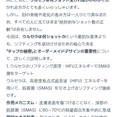
問とともに、
ウルセラは何ショット受ければいいのか
を聞
かれる方がとても多くいらっしゃいます。
しかし、顔の骨格や老化の進み方は一人ひとり異なるた
め、すべての人に当てはまる“絶対的なショット数の正
解”は存在しません。
今回は、
ウルセラは何ショットか
という量的な基準より
も、リフティングを成功させるための核心である
「チップの秘密」とオーダーメイドデザインの重要性
につい
て、詳しくご説明します。
1. ウルセラのリフティング原理：HIFUエネルギーでSMAS
層をターゲット
ウルセラは、高密度焦点式超音波（HIFU）エネルギーを
用いて、筋膜層（SMAS）を引き上げるリフティング施術
です。
作用メカニズム：
皮膚表面を傷つけることなく、深部の
筋膜層（SMAS）に60〜70℃の熱凝固点を集中的に形成