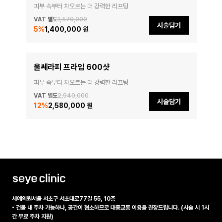
피부 속부터 차오르는 더 강력한 리프팅
VAT 별도
1,470,000
시술담기
5
%
1,400,000 원
울쎄라피 프라임 600샷
피부 속부터 차오르는 더 강력한 리프팅
VAT 별도
2,940,000
시술담기
12
%
2,580,000 원
세예의원
서울 서초구 서초대로77길 55, 10층
•
건물 내 주차 가능하나, 공간이 협소하므로 대중교통 이용을 권장드립니다. (시술 시 1시
간 무료 주차 지원)