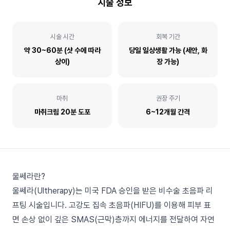
시술 정보
시술 시간
회복 기간
약 30~60분 (샷 수에 따라
당일 일상생활 가능 (세안, 화
상이)
장 가능)
마취
권장 주기
마취크림 20분 도포
6~12개월 간격
울쎄라란?
울쎄라(Ultherapy)는 미국 FDA 승인을 받은 비수술 초음파 리
프팅 시술입니다. 고강도 집속 초음파(HIFU)를 이용해 피부 표
면 손상 없이 깊은 SMAS(근막)층까지 에너지를 전달하여 자연