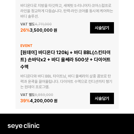
바디온다로 지방을 타깃하고, 세예핏 S·리니어지·코어스컬프로 
라인을 정교하게 다듬습니다. 탄력·라인·코어를 동시에 케어하는 
바디 솔루션.
VAT 별도
4,711,000
시술담기
26
%
3,500,000 원
EVENT
[원데이] 바디온다 120kj + 바디 BBL(스킨타이
트) 손바닥x2 + 바디 울쎄라 500샷 + 다이어트
수액
바디온다와 바디 BBL 타이트닝, 바디 울쎄라의 삼중 콤보로 탄
력과 윤곽을 끌어올립니다. 다이어트 수액으로 컨디션까지 챙기
는 원데이 프로그램.
VAT 별도
6,859,000
시술담기
39
%
4,200,000 원