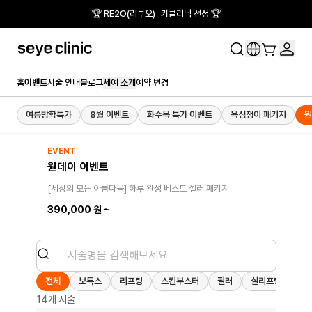
🏆 RE2O(리투오) 키클리닉 선정 🏆
홈
이벤트
시술 안내
블로그
세예 소개
예약 변경
여름방학특가
8월 이벤트
화수목 특가 이벤트
욕심쟁이 패키지
원
EVENT
원데이 이벤트
[세상의 모든 아름다움] 하루 완성 베스트 셀러 패키지
390,000 원 ~
전체
보톡스
리프팅
스킨부스터
필러
실리프팅
톤
14개 시술