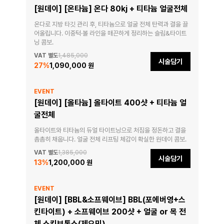
[원데이] [온타늄] 온다 80kj + 티타늄 얼굴전체
온다로 지방 타깃 관리 후, 티타늄으로 얼굴 전체 탄력과 결을 끌
어올립니다. 이중턱·볼 라인을 매끈하게 정리하는 슬림&타이트
닝 콤보.
VAT 별도
1,485,000
시술담기
27
%
1,090,000 원
EVENT
[원데이] [올타늄] 올타이트 400샷 + 티타늄 얼
굴전체
올타이트와 티타늄의 듀얼 타이트닝으로 처짐을 정돈하고 결을 
촘촘히 채웁니다. 얼굴 전체 리프팅 체감이 확실한 원데이 콤보.
VAT 별도
1,385,000
시술담기
13
%
1,200,000 원
EVENT
[원데이] [BBL&소프웨이브] BBL(포에버영+스
킨타이트) + 소프웨이브 200샷 + 얼굴 or 목 전
체 스킨보톡스(제오민)