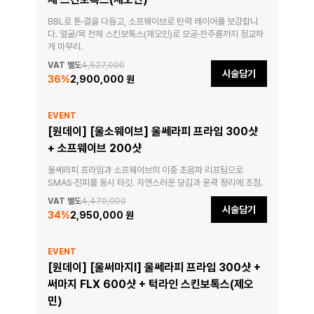
BBL로 톤·결을 다듬고, 소프웨이브로 탄력 레이어를 보강합니
다. 얼굴/목 전체 스킨보톡스(제오민)로 모공·잔주름까지 정교하
게 마무리.
VAT 별도
4,527,000
시술담기
36
%
2,900,000 원
EVENT
[원데이] [울소웨이브] 울쎄라피 프라임 300샷
+ 소프웨이브 200샷
울쎄라피 프라임과 소프웨이브의 이중 초음파 리프팅으로 
SMAS·진피를 동시 타깃. 자연스러운 당김과 윤곽 정리에 초점.
VAT 별도
4,470,000
시술담기
34
%
2,950,000 원
EVENT
[원데이] [울써마지I] 울쎄라피 프라임 300샷 +
써마지 FLX 600샷 + 턱라인 스킨보톡스(제오
민)