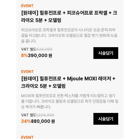
EVENT
[원데이] 힐퓨전프로 + 피코슈어프로 프락셀 + 크
라이오 5분 + 모델링
피코슈어프로 프락셀과 힐퓨전프로의 시너지로 모공·흔적·피부
결을 타깃합니다. 크라이오와 모델링으로 열감·붓기 완화에 도움
을 줍니다.
VAT 별도
424,000
시술담기
8
%
390,000 원
EVENT
[원데이] 힐퓨전프로 + Mjoule MOXI 레이저 +
크라이오 5분 + 모델링
MOXI와 힐퓨전프로로 잔톤·텍스처를 가볍게 리뉴얼하고 생기
를 더합니다. 크라이오 쿨링과 모델링으로 즉각 진정감을 더해 일
상 복귀가 빠릅니다.
VAT 별도
1,324,000
시술담기
34
%
880,000 원
EVENT