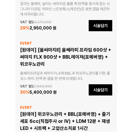
깊이는 울쎄라, 넓이는 써마지로 볼륨 축·탄력을 동시에 잡는 시
그니처 리프팅. 턱라인 스킨보톡스(제오민)로 표면 결을 매끈하
게 마무리합니다.
VAT 별도
4,179,000
시술담기
29
%
2,950,000 원
EVENT
[원데이] [울써마지II] 울쎄라피 프라임 600샷 +
써마지 FLX 900샷 + BBL레이져(포에버영) +
위코우노관리
울쎄라프라임과 써마지 FLX에 BBL과 위코우노관리를 더한 풀
코스 케어. 탄력·톤·결을 한 번에 리셋합니다.
VAT 별도
7,690,000
시술담기
30
%
5,400,000 원
EVENT
[원데이] 위코우노관리 + BBL(포에버영) + 줄기
세포 6cc(직접주사 or IV) + LDM 12분 + 재생
LED + 시트팩 + 고압산소치료 1시간