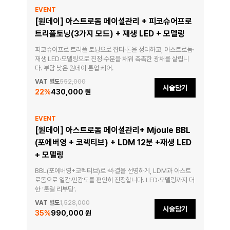
EVENT
[원데이] 아스트로돔 페이셜관리 + 피코슈어프로
트리플토닝(3가지 모드) + 재생 LED + 모델링
피코슈어프로 트리플 토닝으로 잡티·톤을 정리하고, 아스트로돔·
재생 LED·모델링으로 진정·수분을 채워 촉촉한 광채를 살립니
다. 부담 낮은 원데이 톤업 케어.
VAT 별도
552,000
시술담기
22
%
430,000 원
EVENT
[원데이] 아스트로돔 페이셜관리+ Mjoule BBL
(포에버영 + 코렉티브) + LDM 12분 +재생 LED
+ 모델링
BBL(포에버영+코렉티브)로 색·결을 선명하게, LDM과 아스트
로돔으로 열감·민감도를 편안히 진정합니다. LED·모델링까지 더
한 ‘톤결 리부팅’.
VAT 별도
1,528,000
시술담기
35
%
990,000 원