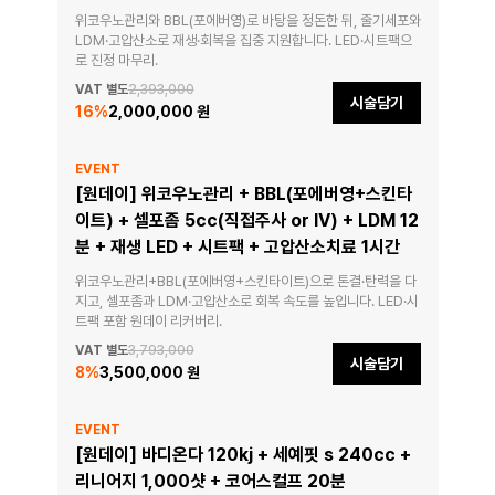
위코우노관리와 BBL(포에버영)로 바탕을 정돈한 뒤, 줄기세포와 
LDM·고압산소로 재생·회복을 집중 지원합니다. LED·시트팩으
로 진정 마무리.
VAT 별도
2,393,000
시술담기
16
%
2,000,000 원
EVENT
[원데이] 위코우노관리 + BBL(포에버영+스킨타
이트) + 셀포좀 5cc(직접주사 or IV) + LDM 12
분 + 재생 LED + 시트팩 + 고압산소치료 1시간
위코우노관리+BBL(포에버영+스킨타이트)으로 톤결·탄력을 다
지고, 셀포좀과 LDM·고압산소로 회복 속도를 높입니다. LED·시
트팩 포함 원데이 리커버리.
VAT 별도
3,793,000
시술담기
8
%
3,500,000 원
EVENT
[원데이] 바디온다 120kj + 세예핏 s 240cc +
리니어지 1,000샷 + 코어스컬프 20분