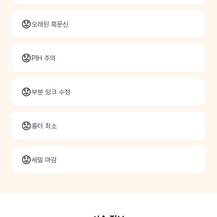
😟
오래된 흑문신
😟
PIH 주의
😟
부분 잉크 수정
😟
흉터 최소
😟
세밀 마감