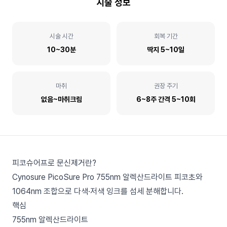
시술 정보
시술 시간
회복 기간
10~30분
딱지 5~10일
마취
권장 주기
없음~마취크림
6~8주 간격 5~10회
피코슈어프로 문신제거란?
Cynosure PicoSure Pro 755nm 알렉산드라이트 피코초와
1064nm 조합으로 다색·저색 잉크를 섬세 분해합니다.
핵심
755nm 알렉산드라이트