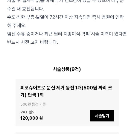
시술 후 일시적 붉음·미세 부기·건조감이 있을 수 있으며 대부분
수일 내 호전됩니다.
수포·심한 부종·발열이 72시간 이상 지속되면 즉시 병원에 연락
해 주세요.
임신·수유 중이거나 최근 필러·지방이식·박피 시술 이력이 있다면
반드시 사전 고지 바랍니다.
시술상품(9건)
피코슈어프로 문신 제거 동전 1개(500원 짜리 크
기) 단색 1회
500원 동전 기준
VAT 별도
시술담기
120,000 원