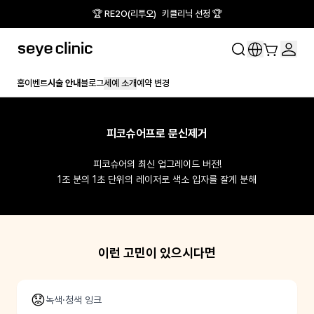
🏆 RE2O(리투오) 키클리닉 선정 🏆
홈
이벤트
시술 안내
블로그
세예 소개
예약 변경
피코슈어프로 문신제거
피코슈어의 최신 업그레이드 버전!

1조 분의 1초 단위의 레이저로 색소 입자를 잘게 분해
이런 고민이 있으시다면
😟
녹색·청색 잉크