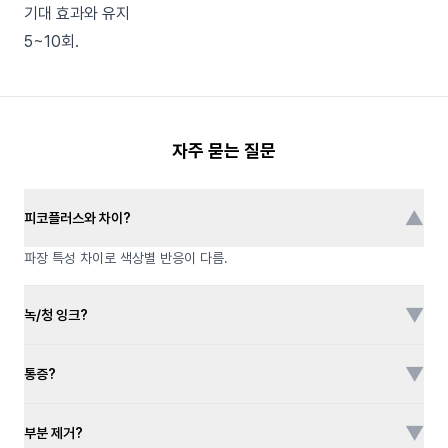
기대 효과와 유지
5~10회.
자주 묻는 질문
▼
피코플러스와 차이?
파장 특성 차이로 색상별 반응이 다름.
▼
녹/청 잉크?
▼
통증?
▼
부분 제거?