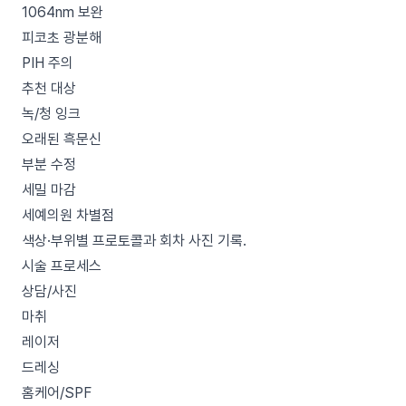
1064nm 보완
피코초 광분해
PIH 주의
추천 대상
녹/청 잉크
오래된 흑문신
부분 수정
세밀 마감
세예의원 차별점
색상·부위별 프로토콜과 회차 사진 기록.
시술 프로세스
상담/사진
마취
레이저
드레싱
홈케어/SPF