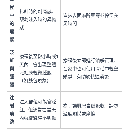
程
扎針時的刺痛感、
中
塗抹表面麻醉藥膏並停留充
藥劑注入時的異物
的
足時間
感
痛
感
泛
療程後至數小時或1
紅
療程後立即進行鎮靜管理。
天內，會出現整體
與
在家中也可使用冷毛巾輕敷
泛紅或輕微腫脹
腫
鎮靜，有助於快速消退
（如鼓包現象）
脹
注
注入部位可能會泛
射
為了讓肌膚自然吸收，請勿
紅，但通常在當天
痕
過度觸摸或摩擦
內就會變得不明顯
跡