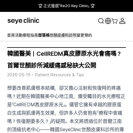
🏆 正式獲選「Re2O Key Clinic」 🏆
首頁
活動
療程指南
部落格
世顏皮膚科診所
變更預約
韓國醫美｜CellREDM真皮膠原水光會痛嗎？
首爾世顏診所減緩痛感秘訣大公開
2026-05-15
•
Patient Resources & Tips
想要改善肌膚根本結構，卻又擔心注射和恢復時的疼痛
嗎？近期在韓國醫美中心地江南，備受矚目的水光療程正
是「CellREDM真皮膠原水光」。儘管它擁有卓越的膠原蛋
白生成與肌膚再生效果，但許多人仍會抱有「療程中會痛
嗎？恢復期要多久？」的疑問。本文將透過位於首爾江南
的頂級抗老中心——韓國SeyeClinic世顏皮膚科診所的專