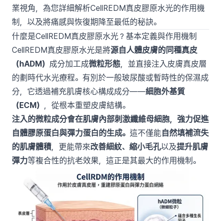
業視角，為您詳細解析CellREDM真皮膠原水光的作用機
制，以及將痛感與恢復期降至最低的秘訣。
什麼是CellREDM真皮膠原水光？基本定義與作用機制
CellREDM真皮膠原水光是將
源自人體皮膚的同種真皮
（hADM）
成分加工成
微粒形態
，並直接注入皮膚真皮層
的劃時代水光療程。有別於一般玻尿酸或暫時性的保濕成
分，它透過補充肌膚核心構成成分——
細胞外基質
（ECM）
，從根本重塑皮膚結構。
注入的微粒成分會在肌膚內部刺激纖維母細胞，強力促進
自體膠原蛋白與彈力蛋白的生成。
這不僅能
自然填補流失
的肌膚體積
，更能帶來
改善細紋、縮小毛孔
以及
提升肌膚
彈力
等複合性的抗老效果，這正是其最大的作用機制。