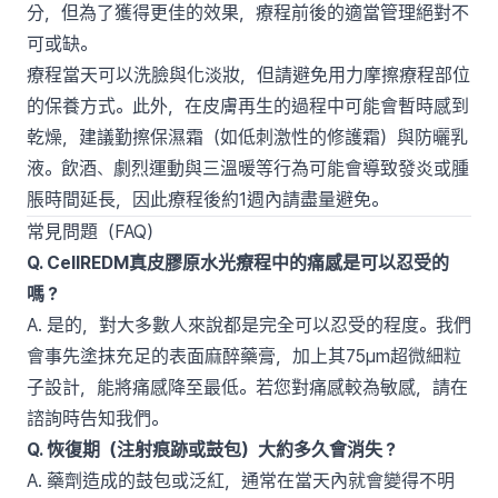
分，但為了獲得更佳的效果，療程前後的適當管理絕對不
可或缺。
療程當天可以洗臉與化淡妝，但請避免用力摩擦療程部位
的保養方式。此外，在皮膚再生的過程中可能會暫時感到
乾燥，建議勤擦保濕霜（如低刺激性的修護霜）與防曬乳
液。飲酒、劇烈運動與三溫暖等行為可能會導致發炎或腫
脹時間延長，因此療程後約1週內請盡量避免。
常見問題（FAQ）
Q. CellREDM真皮膠原水光療程中的痛感是可以忍受的
嗎？
A. 是的，對大多數人來說都是完全可以忍受的程度。我們
會事先塗抹充足的表面麻醉藥膏，加上其75µm超微細粒
子設計，能將痛感降至最低。若您對痛感較為敏感，請在
諮詢時告知我們。
Q. 恢復期（注射痕跡或鼓包）大約多久會消失？
A. 藥劑造成的鼓包或泛紅，通常在當天內就會變得不明