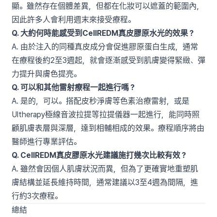
顯。雖然存在個體差異，但都在化妝可以遮蓋的範圍內，
因此許多人會利用週末來接受療程。
Q. 大約何時能感受到CellREDM真皮膠原水光的效果？
A. 由於注入的同種真皮成分會促進膠原蛋白生成，通常
在療程後約2至3週起，就會逐漸感受到肌膚變得緊緻、彈
力提升與膚色提亮。
Q. 可以和其他雷射療程一起進行嗎？
A. 是的，可以。搭配皮秒淨膚等色素治療雷射，或是
Ultherapy極線音波拉提等拉提儀器一起進行，能同時照
顧肌膚表層與深層，達到相輔相成的效果。療程順序將由
醫師進行專業評估。
Q. CellREDM真皮膠原水光建議施打幾次比較有效？
A. 雖然會因個人肌膚狀況而異，但為了更確實地重塑肌
膚結構並延長維持時間，通常建議以3至4週為間隔，進
行約3次療程。
總結