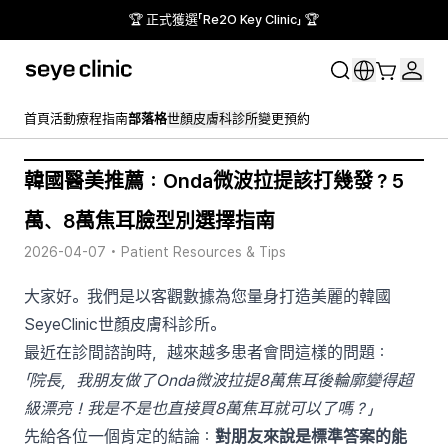
🏆 正式獲選「Re2O Key Clinic」 🏆
首頁
活動
療程指南
部落格
世顏皮膚科診所
變更預約
韓國醫美推薦：Onda微波拉提該打幾發？5
萬、8萬焦耳臉型別選擇指南
2026-04-07
•
Patient Resources & Tips
大家好。我們是以客觀數據為您量身打造美麗的韓國
SeyeClinic世顏皮膚科診所。
最近在診間諮詢時，越來越多患者會問這樣的問題：
「院長，我朋友做了Onda微波拉提8萬焦耳後輪廓變得超
級漂亮！我是不是也直接買8萬焦耳就可以了嗎？」
先給各位一個肯定的結論：
對朋友來說是標準答案的能