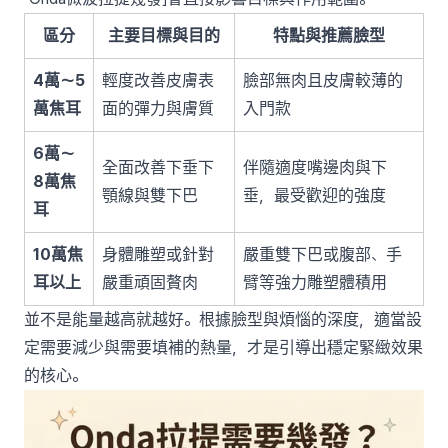
區分
主要目標與目的
特點與推薦臉型
4萬～5
輕度改善皮膚表
臉部無肉且皮膚較薄的
萬焦耳
面的彈力與膚質
入門款
6萬～
全面改善下垂下
伴隨適度嘴邊肉與下
8萬焦
顎線與雙下巴
垂，最受歡迎的強度
耳
10萬焦
身體雕塑或針對
嚴重雙下巴或腹部、手
耳以上
嚴重頑固贅肉
臂等強力雕塑體積用
並不是能量越高就越好。根據臉型與煩惱的深度，適當設
定需要減少與需要填補的熱量，才是引導出穩定緊緻效果
的核心。