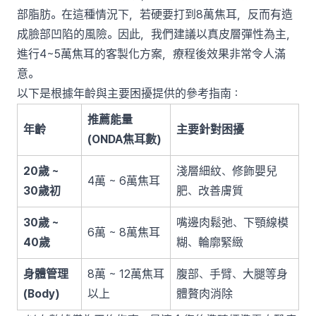
部脂肪。在這種情況下，若硬要打到8萬焦耳，反而有造
成臉部凹陷的風險。因此，我們建議以真皮層彈性為主，
進行4~5萬焦耳的客製化方案，療程後效果非常令人滿
意。
以下是根據年齡與主要困擾提供的參考指南：
推薦能量
年齡
主要針對困擾
(ONDA焦耳數)
20歲 ~
淺層細紋、修飾嬰兒
4萬 ~ 6萬焦耳
30歲初
肥、改善膚質
30歲 ~
嘴邊肉鬆弛、下顎線模
6萬 ~ 8萬焦耳
40歲
糊、輪廓緊緻
身體管理
8萬 ~ 12萬焦耳
腹部、手臂、大腿等身
(Body)
以上
體贅肉消除