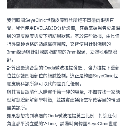
我們韓國SeyeClinic世顏皮膚科診所絕不單憑肉眼與直
覺。我們使用EVELAB3D分析設備，客觀掌握患者皮膚深
層的真皮厚度與皮下脂肪層狀態。基於這些數據，由具備
指導醫師資格的熟練醫療團隊，交替使用針對淺層的
3mm探頭與針對深層脂肪層的7mm探頭，立體地雕塑臉
部。
計算出最適合您的「Onda微波拉提發數」，強力拉提下垂部
位並保護凹陷部位的細膩控制。這正是韓國SeyeClinic世
顏皮膚科診所無可取代的差異化優勢。
與其盲目跟隨他人購買千篇一律的容量，不如尋找一家能
理解您臉部解剖學特徵，並誠實建議所需準確容量的韓國
醫美診所。
如果您想找到專屬的Onda微波拉提黃金比例，打造任何
角度都平滑立體的V-Line，請隨時向韓國SeyeClinic世顏