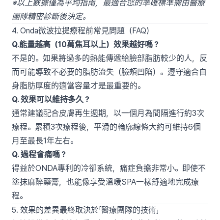
※以上數據僅為平均指南，最適合您的準確標準需由醫療
團隊精密診斷後決定。
4. Onda微波拉提療程前常見問題（FAQ）
Q.能量越高（10萬焦耳以上）效果越好嗎？
不是的。如果將過多的熱能傳遞給臉部脂肪較少的人，反
而可能導致不必要的脂肪流失（臉頰凹陷）。遵守適合自
身脂肪厚度的適當容量才是最重要的。
Q. 效果可以維持多久？
通常建議配合皮膚再生週期，以一個月為間隔進行約3次
療程。累積3次療程後，平滑的輪廓線條大約可維持6個
月至最長1年左右。
Q. 過程會痛嗎？
得益於ONDA專利的冷卻系統，痛症負擔非常小。即使不
塗抹麻醉藥膏，也能像享受溫暖SPA一樣舒適地完成療
程。
5. 效果的差異最終取決於「醫療團隊的技術」