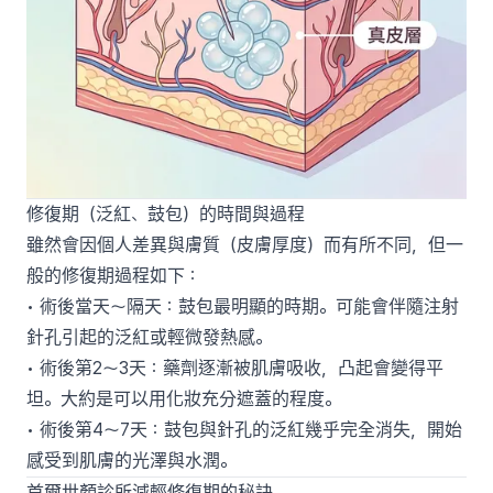
修復期（泛紅、鼓包）的時間與過程
雖然會因個人差異與膚質（皮膚厚度）而有所不同，但一
般的修復期過程如下：
• 術後當天～隔天：鼓包最明顯的時期。可能會伴隨注射
針孔引起的泛紅或輕微發熱感。
• 術後第2～3天：藥劑逐漸被肌膚吸收，凸起會變得平
坦。大約是可以用化妝充分遮蓋的程度。
• 術後第4～7天：鼓包與針孔的泛紅幾乎完全消失，開始
感受到肌膚的光澤與水潤。
首爾世顏診所減輕修復期的秘訣