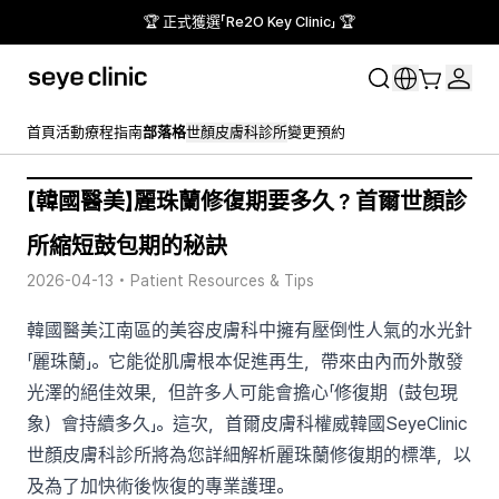
🏆 正式獲選「Re2O Key Clinic」 🏆
首頁
活動
療程指南
部落格
世顏皮膚科診所
變更預約
【韓國醫美】麗珠蘭修復期要多久？首爾世顏診
所縮短鼓包期的秘訣
2026-04-13
•
Patient Resources & Tips
韓國醫美江南區的美容皮膚科中擁有壓倒性人氣的水光針
「麗珠蘭」。它能從肌膚根本促進再生，帶來由內而外散發
光澤的絕佳效果，但許多人可能會擔心「修復期（鼓包現
象）會持續多久」。這次，首爾皮膚科權威韓國SeyeClinic
世顏皮膚科診所將為您詳細解析麗珠蘭修復期的標準，以
及為了加快術後恢復的專業護理。