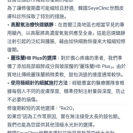
為了讓修復期盡可能縮短且舒適，韓國SeyeClinic世顏皮
膚科診所採取了特別的措施。
• 高壓氧治療快速鎮靜：
在首爾江南地區也相當罕見的專
用艙內，以高壓將高濃度氧氣供應至全身。這能迅速鎮靜
注射引起的泛紅與腫脹，藉由加快細胞恢復來大幅縮短修
復期。
• 麗珠蘭HB Plus的選擇
：對於擔心疼痛的患者，我們準
備了添加局部麻醉成分與玻尿酸的「麗珠蘭HB Plus」。由於
質地比傳統麗珠蘭稍微柔軟，鼓包消退的速度通常較快。
• 使用極細針的細膩施打方法：
經驗豐富的醫療團隊會根
據每個人不同的皮膚厚度，精準控制注射量與深度，防止
不必要的損傷。
修復期較短的其他選擇：「Re2O」
如果您「因為工作等原因，實在無法接受太長的鼓包期」，
我們也能為您提供其他頂級水光針的選擇。