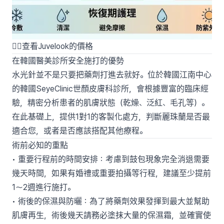
👉🏻查看Juvelook的價格
在韓國醫美診所安全施打的優勢
水光針並不是只要把藥劑打進去就好。位於韓國江南中心
的韓國SeyeClinic世顏皮膚科診所，會根據豐富的臨床經
驗，精密分析患者的肌膚狀態（乾燥、泛紅、毛孔等）。
在此基礎上，提供1對1的客製化處方，判斷麗珠蘭是否最
適合您，或者是否應該搭配其他療程。
術前必知的重點
• 重要行程前的時間安排：考慮到鼓包現象完全消退需要
幾天時間，如果有婚禮或重要拍攝等行程，建議至少提前
1～2週進行施打。
• 術後的保濕與防曬：為了將藥劑效果發揮到最大並幫助
肌膚再生，術後幾天請務必塗抹大量的保濕霜，並確實使