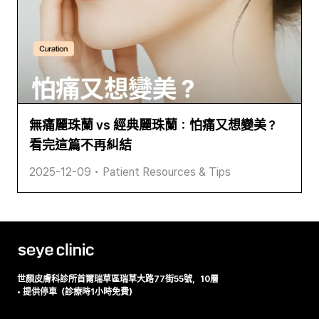
無痛麗珠蘭 vs 經典麗珠蘭：怕痛又想變美？
看完這篇不再糾結
2025-12-09
•
Patient Resources & Tips
世顏皮膚科診所
首爾瑞草區瑞草大路77街55號，10層
•
提供停車（診療時1小時免費）