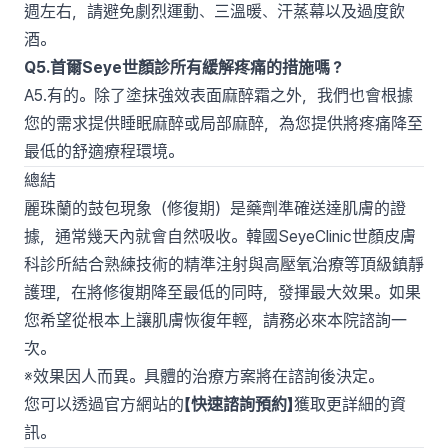
週左右，請避免劇烈運動、三溫暖、汗蒸幕以及過度飲
酒。
Q5.首爾Seye世顏診所有緩解疼痛的措施嗎？
A5.有的。除了塗抹強效表面麻醉霜之外，我們也會根據
您的需求提供睡眠麻醉或局部麻醉，為您提供將疼痛降至
最低的舒適療程環境。
總結
麗珠蘭的鼓包現象（修復期）是藥劑準確送達肌膚的證
據，通常幾天內就會自然吸收。韓國SeyeClinic世顏皮膚
科診所結合熟練技術的精準注射與高壓氧治療等頂級鎮靜
護理，在將修復期降至最低的同時，發揮最大效果。如果
您希望從根本上讓肌膚恢復年輕，請務必來本院諮詢一
次。
※效果因人而異。具體的治療方案將在諮詢後決定。
您可以透過官方網站的
【快速諮詢預約】
獲取更詳細的資
訊。