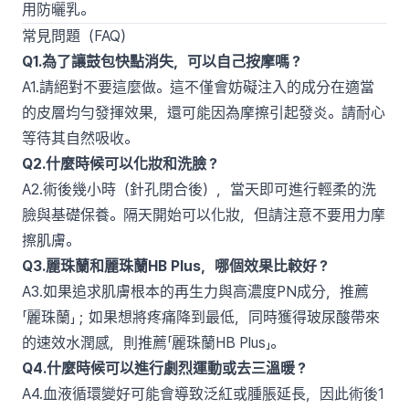
用防曬乳。
常見問題（FAQ）
Q1.為了讓鼓包快點消失，可以自己按摩嗎？
A1.請絕對不要這麼做。這不僅會妨礙注入的成分在適當
的皮層均勻發揮效果，還可能因為摩擦引起發炎。請耐心
等待其自然吸收。
Q2.什麼時候可以化妝和洗臉？
A2.術後幾小時（針孔閉合後），當天即可進行輕柔的洗
臉與基礎保養。隔天開始可以化妝，但請注意不要用力摩
擦肌膚。
Q3.麗珠蘭和麗珠蘭HB Plus，哪個效果比較好？
A3.如果追求肌膚根本的再生力與高濃度PN成分，推薦
「麗珠蘭」；如果想將疼痛降到最低，同時獲得玻尿酸帶來
的速效水潤感，則推薦「麗珠蘭HB Plus」。
Q4.什麼時候可以進行劇烈運動或去三溫暖？
A4.血液循環變好可能會導致泛紅或腫脹延長，因此術後1