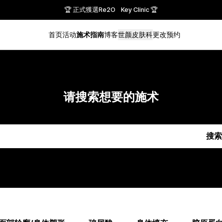
🏆 正式獲選Re2O Key Clinic 🏆
首页
活动
施术指南
博客
世颜皮肤科
更改预约
请搜索想要的施术
搜索