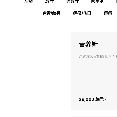
活动
提升
线提升
肉毒素
色素/纹身
疤痕/伤口
痘痘
营养针
通过注入定制微量营养
29,000 韩元 ~