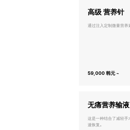
高级 营养针
通过注入定制微量营养
59,000 韩元 ~
无痛营养输液
这是一种结合了减轻手
速恢复。