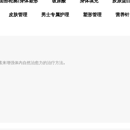
面部轮廓/身体塑形
玻尿酸
身体填充
胶原蛋
皮肤管理
男士专属护理
塑形管理
营养针
素来增强体内自然治愈力的治疗方法。