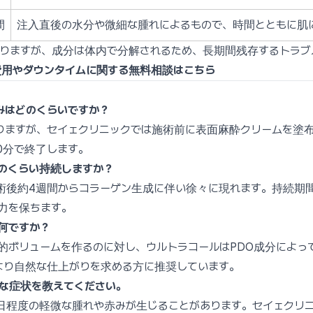
間
注入直後の水分や微細な腫れによるもので、時間とともに肌
ありますが、成分は体内で分解されるため、長期間残存するトラブ
ルの費用やダウンタイムに関する無料相談はこちら
痛みはどのくらいですか？
ありますが、セイェクリニックでは施術前に表面麻酔クリームを塗布
0分で終了します。
どのくらい持続しますか？
、施術後約4週間からコラーゲン生成に伴い徐々に現れます。持続期
弾力を保ちます。
は何ですか？
物理的ボリュームを作るのに対し、ウルトラコールはPDO成分によ
、より自然な仕上がりを求める方に推奨しています。
的な症状を教えてください。
〜3日程度の軽微な腫れや赤みが生じることがあります。セイェク