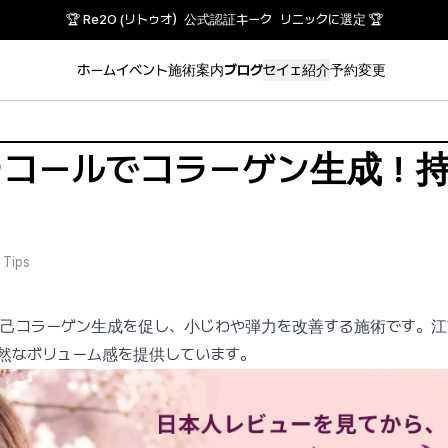
🏆 Re2O (リトゥオ）公式認証キーク リニックに選定 🏆
ホーム
イベント
施術案内
ブログ
セイェ紹介
予約変更
トラコールでコラーゲン生成！
 Tips
自己コラーゲン生成を促し、小じわや弾力を改善する施術です。江南
自然なボリューム感を提供しています。