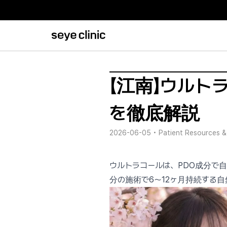
【江南】ウル
を徹底解説
2026-06-05
•
Patient Resources &
ウルトラコールは、PDO成分で
分の施術で6〜12ヶ月持続する